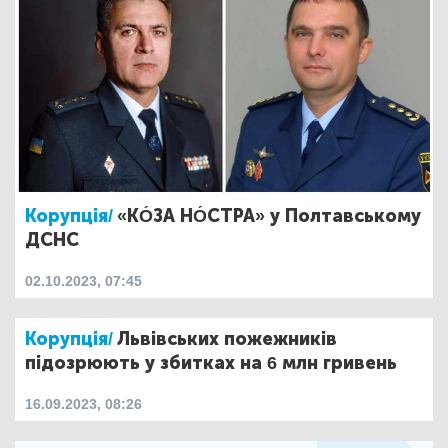
Корупція/
«КО́ЗА НО́СТРА» у Полтавському
ДСНС
02.10.2023, 07:45
Корупція/
Львівських пожежників
підозрюють у збитках на 6 млн гривень
16.09.2023, 08:26