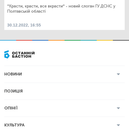
"Красти, красти, все вкрасти" - новий слоган ГУ ДСНС у
Полтавській області
30.12.2022, 16:55
НОВИНИ
Усі новини
Кримінал
Полтава
ПОЗИЦІЯ
Політика
Війна
Світ
ОПІНІЇ
Економіка
Спорт
Головред
Володимир Бойко
Ростислав
КУЛЬТУРА
Мартинюк