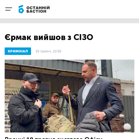
Єрмак вийшов з СІЗО
КРИМІНАЛ
18 травня, 10:59