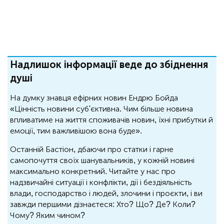
Надлишок інформації веде до збіднення
душі
На думку знавця ефірних новин Ендрю Бойда
«Цінність новини суб'єктивна. Чим більше новина
впливатиме на життя споживачів новин, їхні прибутки й
емоції, тим важливішою вона буде».
Останній Бастіон, дбаючи про статки і гарне
самопочуття своїх шанувальників, у кожній новині
максимально конкретний. Читайте у нас про
надзвичайні ситуації і конфлікти, дії і бездіяльність
влади, господарство і людей, злочини і проєкти, і ви
завжди першими дізнаєтеся: Хто? Що? Де? Коли?
Чому? Яким чином?