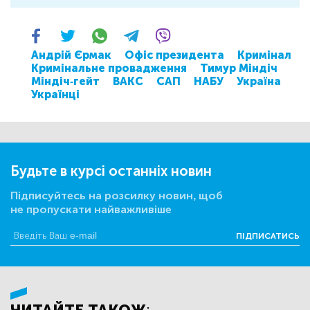
Андрій Єрмак
Офіс президента
Кримінал
Кримінальне провадження
Тимур Міндіч
Міндіч-гейт
ВАКС
САП
НАБУ
Україна
Українці
Будьте в курсі останніх новин
Підписуйтесь на розсилку новин, щоб
не пропускати найважливіше
ПІДПИСАТИСЬ