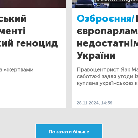
ський
Озброєння/
менті
європарлам
кий геноцид
недостатнім
України
за «жертвами
Правоцентрист Яак Ма
саботажі задля угоди і
куплена українською к
28.11.2024, 14:59
Показати більше