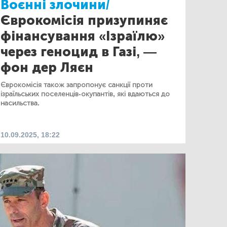
Воєнні злочини/
Єврокомісія призупиняє
фінансування «Ізраїлю»
через геноцид в Газі, —
фон дер Ляєн
Єврокомісія також запропонує санкції проти
ізраїльських поселенців-окупантів, які вдаються до
насильства.
10.09.2025, 18:22