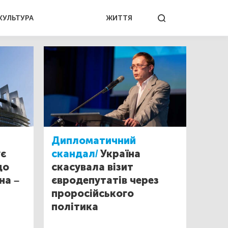
КУЛЬТУРА
ЖИТТЯ
Дипломатичний
ує
скандал/
Україна
до
скасувала візит
на –
євродепутатів через
проросійського
політика