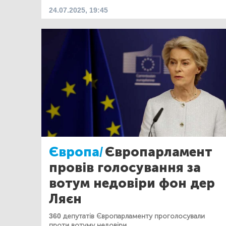
24.07.2025, 19:45
Європа/
Європарламент
провів голосування за
вотум недовіри фон дер
Ляєн
360 депутатів Європарламенту проголосували
проти вотуму недовіри.