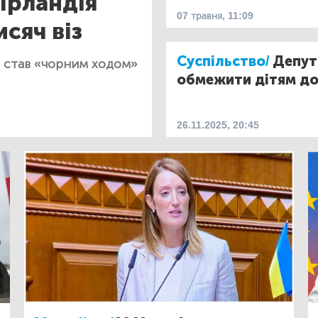
 Ірландія
07 травня, 11:09
сяч віз
Суспільство/
Депут
н став «чорним ходом»
обмежити дітям до
26.11.2025, 20:45