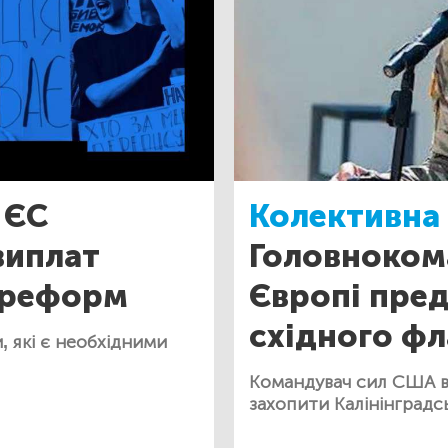
ЄС
Колективна 
виплат
Головноком
л реформ
Європі пре
східного ф
, які є необхідними
Командувач сил США в
захопити Калінінградс