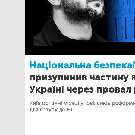
Національна безпека/
призупинив частину 
Україні через прова
Київ останні місяці уповільнює реформи
для вступу до ЄС.