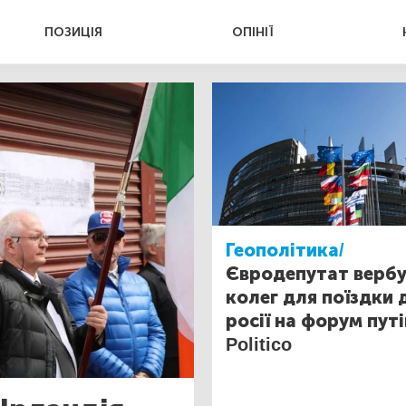
ПОЗИЦІЯ
ОПІНІЇ
Геополітика/
Євродепутат верб
колег для поїздки 
росії на форум путі
Politico