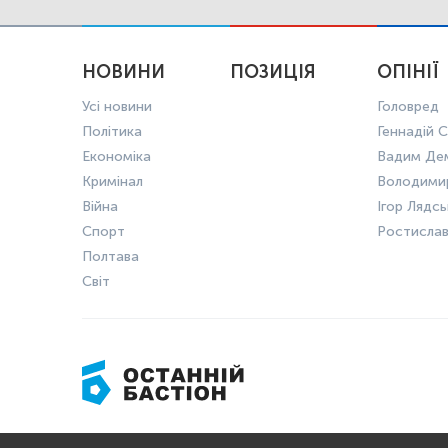
НОВИНИ
ПОЗИЦІЯ
ОПІНІЇ
Усі новини
Головред
Політика
Геннадій С
Економіка
Вадим Де
Кримінал
Володими
Війна
Ігор Лядс
Спорт
Ростисла
Полтава
Світ