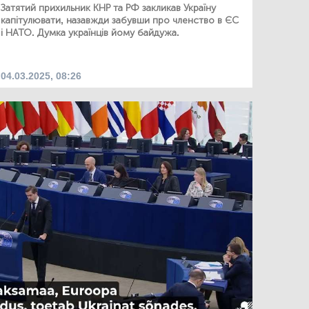
Затятий прихильник КНР та РФ закликав Україну
капітулювати, назавжди забувши про членство в ЄС
і НАТО. Думка українців йому байдужа.
04.03.2025, 08:26