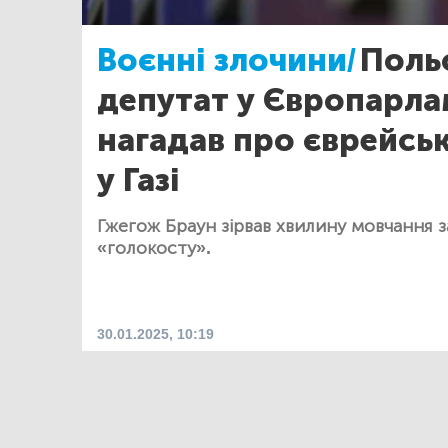
Воєнні злочини/
Поль
депутат у Європарла
нагадав про єврейсь
у Газі
Гжегож Браун зірвав хвилину мовчання 
«голокосту».
30.01.2025, 10:19