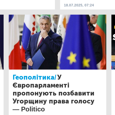
18.07.2025, 07:24
Геополітика/
У
Європарламенті
пропонують позбавити
Угорщину права голосу
— Politico