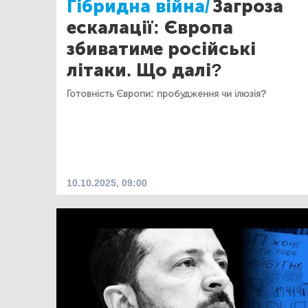
Гібридна війна/
Загроза
ескалації: Європа
збиватиме російські
літаки. Що далі?
Готовність Європи: пробудження чи ілюзія?
10.10.2025, 09:00