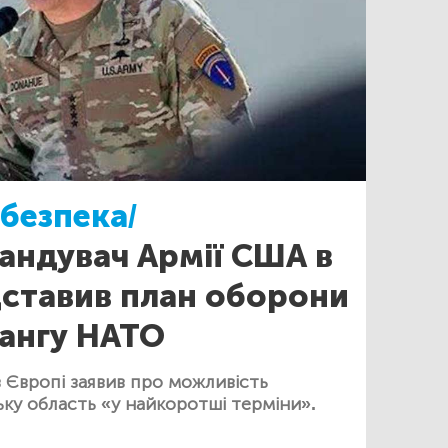
безпека/
андувач Армії США в
дставив план оборони
лангу НАТО
 Європі заявив про можливість
ьку область «у найкоротші терміни».