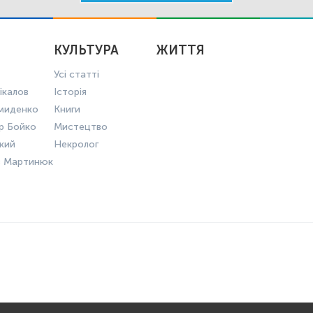
КУЛЬТУРА
ЖИТТЯ
Усі статті
ікалов
Історія
миденко
Книги
р Бойко
Мистецтво
ький
Некролог
в Мартинюк