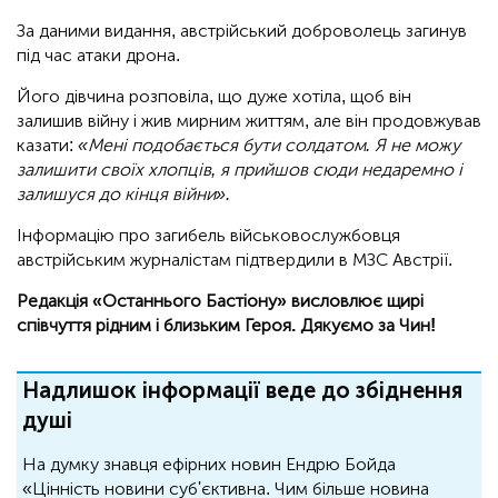
За даними видання, австрійський доброволець загинув
під час атаки дрона.
Його дівчина розповіла, що дуже хотіла, щоб він
залишив війну і жив мирним життям, але він продовжував
казати:
«Мені подобається бути солдатом. Я не можу
залишити своїх хлопців, я прийшов сюди недаремно і
залишуся до кінця війни».
Інформацію про загибель військовослужбовця
австрійським журналістам підтвердили в МЗС Австрії.
Редакція «Останнього Бастіону» висловлює щирі
співчуття рідним і близьким Героя. Дякуємо за Чин!
Надлишок інформації веде до збіднення
душі
На думку знавця ефірних новин Ендрю Бойда
«Цінність новини суб'єктивна. Чим більше новина