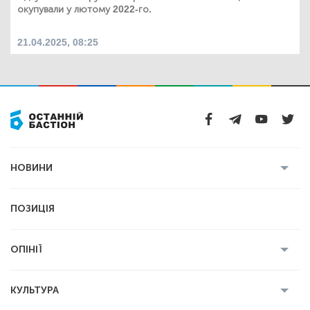
окупували у лютому 2022-го.
21.04.2025, 08:25
НОВИНИ
Усі новини
Кримінал
Полтава
ПОЗИЦІЯ
Політика
Війна
Світ
ОПІНІЇ
Економіка
Спорт
Головред
Володимир Бойко
Ростислав
КУЛЬТУРА
Мартинюк
Геннадій Сікалов
Ігор Лядський