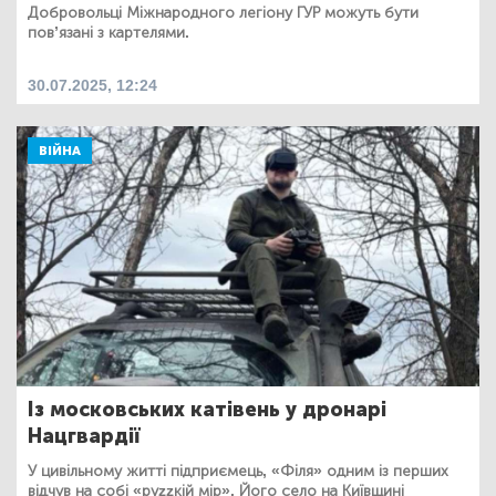
Добровольці Міжнародного легіону ГУР можуть бути
пов’язані з картелями.
30.07.2025, 12:24
ВІЙНА
Із московських катівень у дронарі
Нацгвардії
У цивільному житті підприємець, «Філя» одним із перших
відчув на собі «руzzкій мір». Його село на Київщині