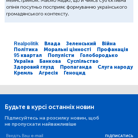
мейнстримом. Маємо надію, що й чиясь суб'єктивна
опінія посутньо посприяє формуванню українського
громадянського контексту.
Realpolitik
Влада
Зеленський
Війна
Політика
Моральні цінності
Профанація
95 квартал
Популісти
Голобородько
Україна
Банкова
Суспільство
Здоровий глузд
Пропаганда
Слуга народу
Кремль
Агресія
Геноцид
Будьте в курсі останніх новин
Підписуйтесь на розсилку новин, щоб
не пропускати найважливіше
ПІДПИСАТИСЬ