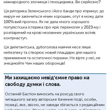
міжнародного злочинця і геноцидника. Ви серйозно?
Ця риторика Зеленського і його банди про «примус до
миру» не закінчиться нічим хорошим, отут я можу дати
100%-вий прогноз. Як не дала нічого хорошого
популістська істерика про «рік перемоги» у 2023-му і
розпіарений на крові незламних українських воїнів
контрнаступ.
Ця дилетантська, дубоголова маячня несе лише
небезпеку та створює новий плацдарм для нашого
приниження та остаточної поразки. Не вірте у неї, не
знецінюйте Чин наших оборонців!
Ми захищаємо невід'ємне право на
свободу думки і слова.
Останній Бастіон виносить на розсуд свого
читацького загалу авторське бачення події, особи,
позиції, яке, звісно, не завжди збігається з редакційним