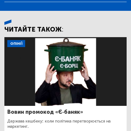
ЧИТАЙТЕ ТАКОЖ:
ОПІНІЇ
Вовин промокод «Є-баняк»
Держава кешбеку: коли політика перетворюється на
маркетинг.