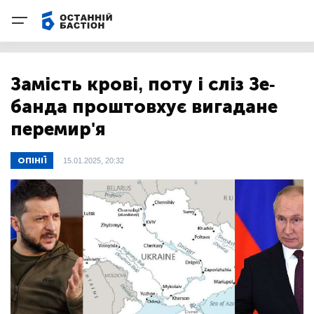
Замість крові, поту і сліз Зе-
банда проштовхує вигадане
перемир'я
ОПІНІЇ
15.01.2025, 20:32