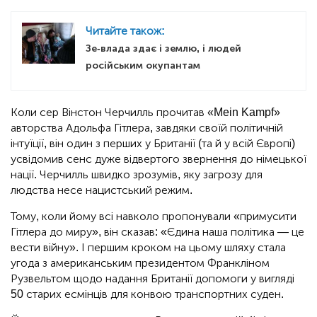
Читайте також:
Зе-влада здає і землю, і людей
російським окупантам
Коли сер Вінстон Черчилль прочитав «Mein Kampf»
авторства Адольфа Гітлера, завдяки своїй політичній
інтуїції, він один з перших у Британії (та й у всій Європі)
усвідомив сенс дуже відвертого звернення до німецької
нації. Черчилль швидко зрозумів, яку загрозу для
людства несе нацистський режим.
Тому, коли йому всі навколо пропонували «примусити
Гітлера до миру», він сказав: «Єдина наша політика — це
вести війну». І першим кроком на цьому шляху стала
угода з американським президентом Франкліном
Рузвельтом щодо надання Британії допомоги у вигляді
50 старих есмінців для конвою транспортних суден.