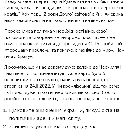
Йому вдалося перетягнути Рузвельта на свій бік і, таким
чином, закласти засади для створення антигітлерівської
коаліції. Хоч перші 2 роки Другої світової війни Америка
намагалася всидіти на двох стільцях: і нашим, вашим.
Переконлива політика у необхідності військової
допомоги та створенні антиворожої коаліції, — а не
намагання підлеститися до президента США, щоби той
«порєшав» проблеми та примусив маніяка до миру. Нам
цього бракує.
Я розумію, що у нас декому дуже далеко до Черчилля і
тим паче до політичної інтуїції, але варто було б
перечитати статтю путіна, написану напередодні
вторгнення 24.II.2022. У ній кремлівський дід, так само
як Гітлер, дуже чітко і відверто виклав всі свої (тобто
російського насєлєнія) цілі та прагнення, якщо коротко:
Цілковите зникнення України, як суб'єкта на
політичній арені й мапі світу.
Знищення українського народу, як