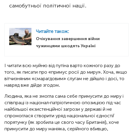
самобутньої політичної нації.
Читайте також:
Очікування завершення війни
чужинцями шкодять Україні
І читати всю муйню від путіна варто кожного разу до
того, як писати про «примус росії до миру». Хоча, якщо
вітчизняним «смарагдовим» слугам не дійшло і досі, то
навряд вже дійде згодом.
Людина, яка не змогла сама себе примусити до миру і
співпраці із націонал-патріотичною опозицією під час
найбільшої екзистенційної загрози у державі й не
спромоглася створити уряд національної єдності/
порятунку (як зробила це свого часу Британія), хоче
примусити до миру маніяка, серійного вбивцю,