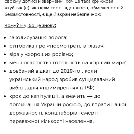
своєму дописі й зверненні, хоч це така кринжова
«хуйня» (с), яка крім своєї відсталості, обмеженості й
беззмістовності, є ще й вкрай небезпечною.
Чому? Ну, бо це знову:
заколисування ворога;
риторика про «посмотрєть в глаза»;
віра у «хороших росіян»;
меншовартість і готовність на «гірший мир»;
довбаний відкат до 2019-го , коли
український народ зробив суїцидальний
вибір задля «примирення» із РФ;
крок до капітуляції, а значить — до
поглинання України росією, до втрати нашої
державності, концтаборів і смерті
переважної кількості населення.