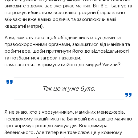
виходите з дому, вас зустрічає маніяк. Він б'є, ґвалтує та
погрожує вбивством всієї вашої родини (паралельно
вбиваючи вже ваших родичів та захоплюючи ваші
квадратні метри).
А ви, замість того, щоб об'єднавшись із сусідами та
правоохоронними органами, захищатися від маніяка та
робити все, щоби притягнути його до відповідальності
та позбавитися загрози назавжди,
намагаєтеся... «примусити його до миру»! Уявили?
Так це ж уже було.
Я не знаю, хто з «розумників», мамкіних менеджерів,
псевдокомунікаційників на Банковій вигадав цю маячню
про «примус росії до миру» для Володимира
Зеленського. Але тепер він транслює це у кожному