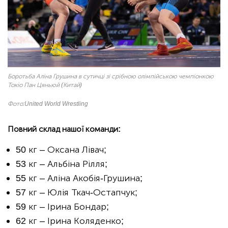
Боротьба Аліна Грушина в сутичці зі срібною олімпійською чемпіонкою
Токіо Пан Цяньюй (Китай)
Фото:
United World Wrestling
Повний склад нашої команди:
50 кг – Оксана Лівач;
53 кг – Альбіна Рілля;
55 кг – Аліна Акобія-Грушина;
57 кг – Юлія Ткач-Остапчук;
59 кг – Ірина Бондар;
62 кг – Ірина Коляденко;