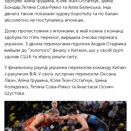
здобули: Аліна Грушина, Юлія Ткач-Остапчук, Ірина
Бондар,Тетяна Сова-Ріжко та Алла Белінська. Інші
дівчата також показали чудову боротьбу та по балам
абсолютно не поступались японкам.
Долю протистояння з японками, в якій кожна з команд
здобула по п'ять перемог, вирішила очкова перевага
українок. З двома перемогами підопічні Андрія Стадника
вийшли до "золотого" фіналу з Китаєм, що у своїй групі
здолав США та збірну решти світу.
У фінальному раунді українки перемогли команду Китаю
з рахунком 6:4. У своїх зустрічах перемогли Оксана
Лівач, Аліна Грушина, Юлія Ткач-Остапчук, Ірина
Коляденко, Тетяна Сова-Ріжко та Анастасія Осняч-
Шустова.