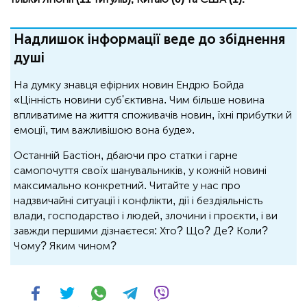
Надлишок інформації веде до збіднення
душі
На думку знавця ефірних новин Ендрю Бойда
«Цінність новини суб'єктивна. Чим більше новина
впливатиме на життя споживачів новин, їхні прибутки й
емоції, тим важливішою вона буде».
Останній Бастіон, дбаючи про статки і гарне
самопочуття своїх шанувальників, у кожній новині
максимально конкретний. Читайте у нас про
надзвичайні ситуації і конфлікти, дії і бездіяльність
влади, господарство і людей, злочини і проєкти, і ви
завжди першими дізнаєтеся: Хто? Що? Де? Коли?
Чому? Яким чином?