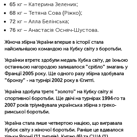
65 кг – Катерина Зелених;
68 кг – Тетяна Сова (Ріжко);
72 кг – Алла Белінська;
76 кг – Анастасія Осняч-Шустова.
Жіноча збірна України вперше в історії стала
найсильнішою командою на Кубку світу з боротьби.
Українки втретє здобули медаль Кубка світу, де їхньою
останньою нагородою залишалося "срібло" змагань у
Франції 2005 року. Ще одного разу збірна здобувала
"бронзу" - на турнірі 2002 року в Єгипті.
Україна здобула третє "золото" на Кубку світу зі
спортивної боротьби. Ще двічі на турнірах 1994-го та
2007 років тріумфувала українська збірна з греко-
римської боротьби.
Україна стала лише четвертою нацією, що вигравала
Кубок світу з жіночої боротьби. Раніше це вдавалося
тільки Японії (11 титулів), Китаю (6) та США (1).