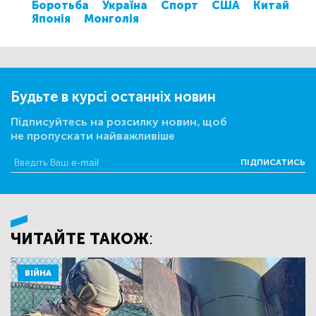
Боротьба
Україна
Спорт
США
Китай
Японія
Монголія
Будьте в курсі останніх новин
Підписуйтесь на розсилку новин, щоб
не пропускати найважливіше
ПІДПИСАТИСЬ
ЧИТАЙТЕ ТАКОЖ:
ВІЙНА