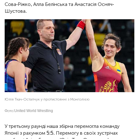
Сова-Ріжко, Алла Белінська та Анастасія Осняч-
Шустова.
Юлія Ткач-Остапчук у протистоянні з Монголією
Фото:
United World Wrestling
У третьому раунді наша збірна перемогла команду
Японії з рахунком 5:5. Перемогу в своїх зустрічах