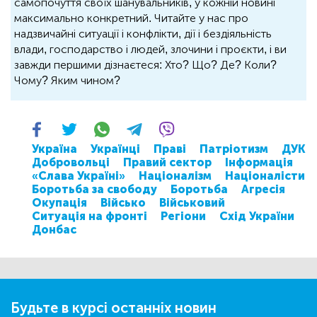
самопочуття своїх шанувальників, у кожній новині
максимально конкретний. Читайте у нас про
надзвичайні ситуації і конфлікти, дії і бездіяльність
влади, господарство і людей, злочини і проєкти, і ви
завжди першими дізнаєтеся: Хто? Що? Де? Коли?
Чому? Яким чином?
Україна
Українці
Праві
Патріотизм
ДУК
Добровольці
Правий сектор
Інформація
«Слава Україні»
Націоналізм
Націоналісти
Боротьба за свободу
Боротьба
Агресія
Окупація
Військо
Військовий
Ситуація на фронті
Регіони
Схід України
Донбас
Будьте в курсі останніх новин