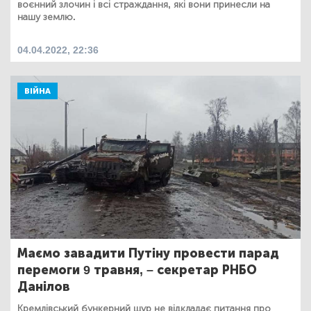
воєнний злочин і всі страждання, які вони принесли на
нашу землю.
04.04.2022, 22:36
ВІЙНА
Маємо завадити Путіну провести парад
перемоги 9 травня, – секретар РНБО
Данілов
Кремлівський бункерний щур не відкладає питання про