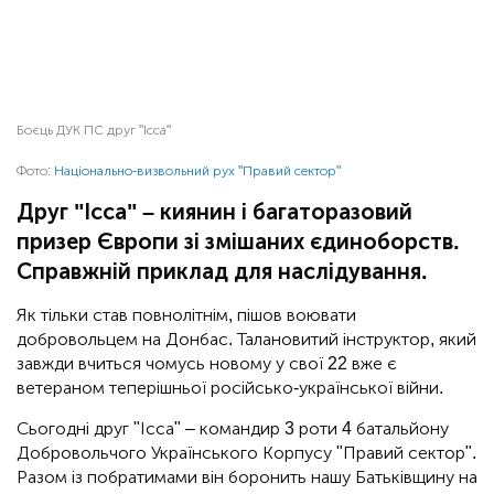
Боєць ДУК ПС друг "Ісса"
Фото:
Національно-визвольний рух "Правий сектор"
Друг "Ісса" – киянин і багаторазовий
призер Європи зі змішаних єдиноборств.
Справжній приклад для наслідування.
Як тільки став повнолітнім, пішов воювати
добровольцем на Донбас. Талановитий інструктор, який
завжди вчиться чомусь новому у свої 22 вже є
ветераном теперішньої російсько-української війни.
Сьогодні друг "Ісса" – командир 3 роти 4 батальйону
Добровольчого Українського Корпусу "Правий сектор".
Разом із побратимами він боронить нашу Батьківщину на