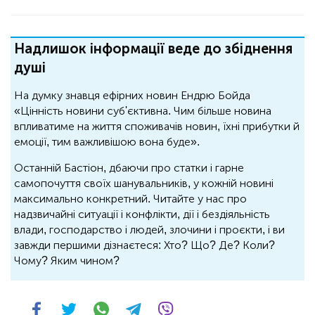
Надлишок інформації веде до збіднення
душі
На думку знавця ефірних новин Ендрю Бойда
«Цінність новини суб'єктивна. Чим більше новина
впливатиме на життя споживачів новин, їхні прибутки й
емоції, тим важливішою вона буде».
Останній Бастіон, дбаючи про статки і гарне
самопочуття своїх шанувальників, у кожній новині
максимально конкретний. Читайте у нас про
надзвичайні ситуації і конфлікти, дії і бездіяльність
влади, господарство і людей, злочини і проєкти, і ви
завжди першими дізнаєтеся: Хто? Що? Де? Коли?
Чому? Яким чином?