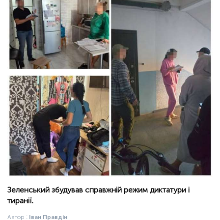
Зеленський збудував справжній режим диктатури і
тиранії.
Автор :
Іван Правдін