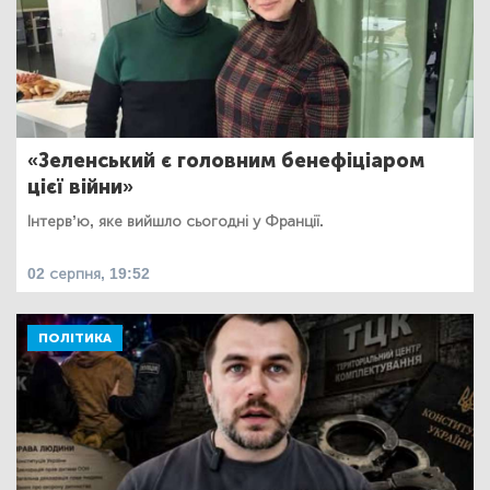
«Зеленський є головним бенефіціаром
цієї війни»
Інтерв’ю, яке вийшло сьогодні у Франції.
02 серпня, 19:52
ПОЛІТИКА