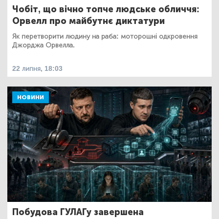
Чобіт, що вічно топче людське обличчя:
Орвелл про майбутнє диктатури
Як перетворити людину на раба: моторошні одкровення
Джорджа Орвелла.
22 липня, 18:03
НОВИНИ
Побудова ГУЛАГу завершена