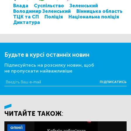
Влада
Суспільство
Зеленський
Володимир Зеленський
Вінницька область
ТЦК та СП
Поліція
Національна поліція
Диктатура
Будьте в курсі останніх новин
Підписуйтесь на розсилку новин, щоб
не пропускати найважливіше
ПІДПИСАТИСЬ
ЧИТАЙТЕ ТАКОЖ:
ОПІНІЇ