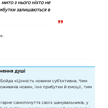
 мито з нього ніхто не
рибутки залишаються в
е.
нення душі
Бойда «Цінність новини суб'єктивна. Чим
живачів новин, їхні прибутки й емоції, тим
 гарне самопочуття своїх шанувальників, у