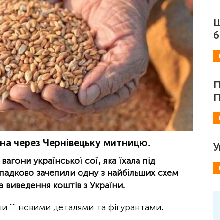
Ш
б
П
П
на через Чернівецьку митницю.
У
вагони української сої, яка їхала під
ипадково зачепили одну з найбільших схем
а виведення коштів з України.
и її новими деталями та фігурантами.