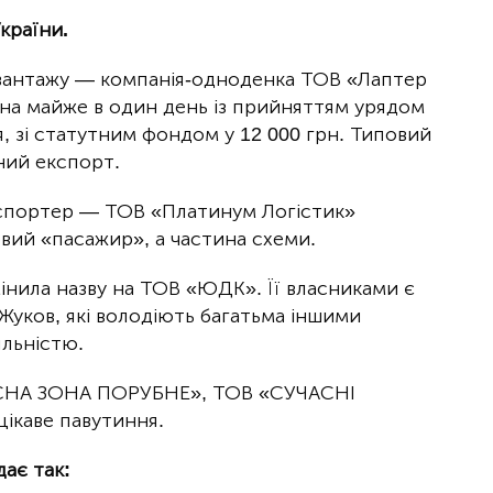
країни.
к вантажу — компанія-одноденка ТОВ «Лаптер
на майже в один день із прийняттям урядом
 зі статутним фондом у 12 000 грн. Типовий
ний експорт.
кспортер — ТОВ «Платинум Логістик»
вий «пасажир», а частина схеми.
змінила назву на ТОВ «ЮДК». Її власниками є
 Жуков, які володіють багатьма іншими
льністю.
СНА ЗОНА ПОРУБНЕ», ТОВ «СУЧАСНІ
ікаве павутиння.
дає так: