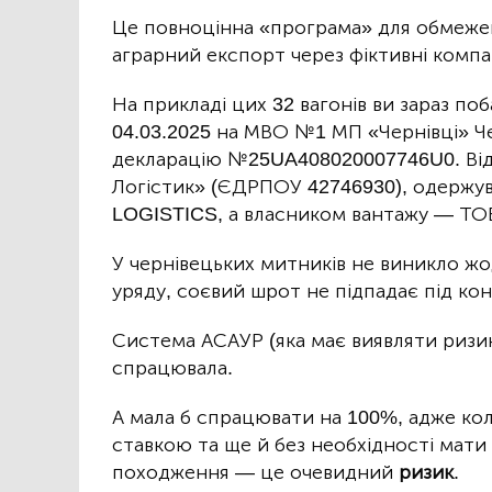
Це повноцінна «програма» для обмежено
аграрний експорт через фіктивні компан
На прикладі цих 32 вагонів ви зараз поб
04.03.2025 на МВО №1 МП «Чернівці» Ч
декларацію №25UA408020007746U0. Ві
Логістик» (ЄДРПОУ 42746930), одерж
LOGISTICS, а власником вантажу — ТО
У чернівецьких митників не виникло жо
уряду, соєвий шрот не підпадає під ко
Система АСАУР (яка має виявляти ризик
спрацювала.
А мала б спрацювати на 100%, адже ко
ставкою та ще й без необхідності мат
походження — це очевидний
ризик
.