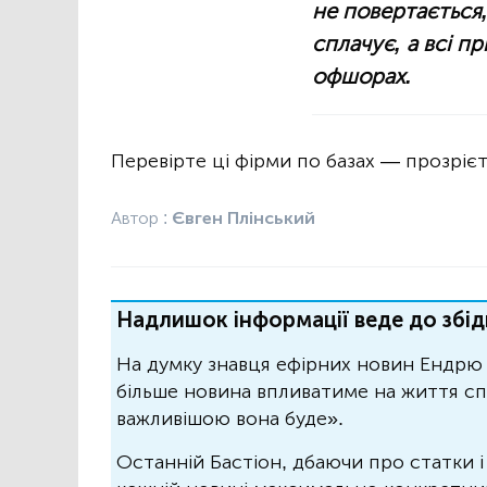
не повертається,
сплачує, а всі п
офшорах.
Перевірте ці фірми по базах — прозрієт
Автор :
Євген Плінський
Надлишок інформації веде до збід
На думку знавця ефірних новин Ендрю 
більше новина впливатиме на життя спо
важливішою вона буде».
Останній Бастіон, дбаючи про статки і