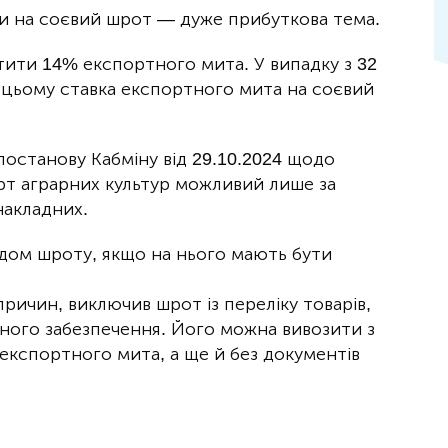
и на соєвий шрот — дуже прибуткова тема.
ити 14% експортного мита. У випадку з 32
и цьому ставка експортного мита на соєвий
постанову Кабміну від 29.10.2024 щодо
рт аграрних культур можливий лише за
накладних.
ядом шроту, якщо на нього мають бути
причин, виключив шрот із переліку товарів,
ного забезпечення. Його можна вивозити з
експортного мита, а ще й без документів