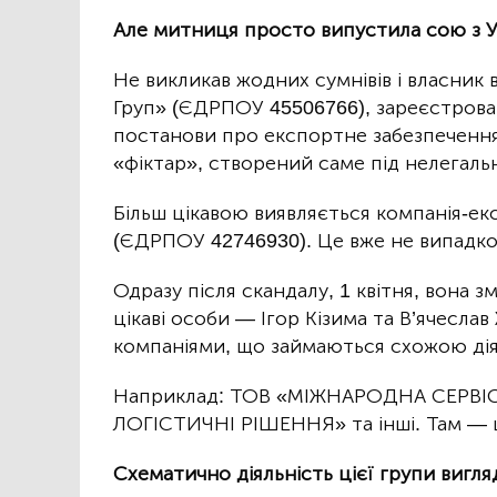
Але митниця просто випустила сою з У
Не викликав жодних сумнівів і власни
Груп» (ЄДРПОУ 45506766), зареєстрова
постанови про експортне забезпечення,
«фіктар», створений саме під нелегаль
Більш цікавою виявляється компанія-е
(ЄДРПОУ 42746930). Це вже не випадко
Одразу після скандалу, 1 квітня, вона 
цікаві особи — Ігор Кізима та В’ячеслав
компаніями, що займаються схожою дія
Наприклад: ТОВ «МІЖНАРОДНА СЕРВІ
ЛОГІСТИЧНІ РІШЕННЯ» та інші. Там — ц
Схематично діяльність цієї групи вигля