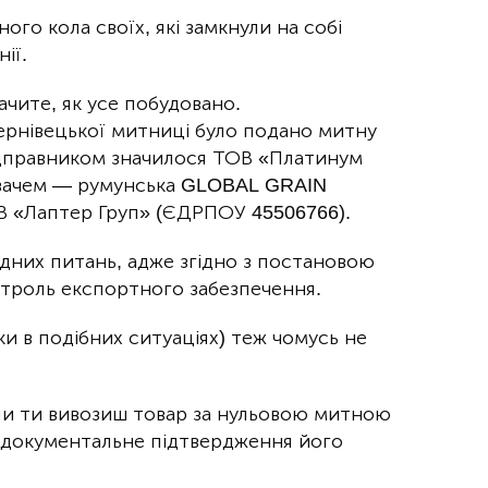
го кола своїх, які замкнули на собі
ії.
ачите, як усе побудовано.
ернівецької митниці було подано митну
дправником значилося ТОВ «Платинум
увачем — румунська GLOBAL GRAIN
В «Лаптер Груп» (ЄДРПОУ 45506766).
дних питань, адже згідно з постановою
нтроль експортного забезпечення.
и в подібних ситуаціях) теж чомусь не
ли ти вивозиш товар за нульовою митною
и документальне підтвердження його