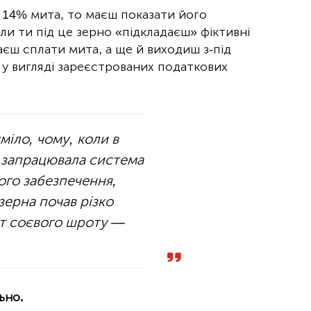
 14% мита, то маєш показати його
ли ти під це зерно «підкладаєш» фіктивні
єш сплати мита, а ще й виходиш з-під
у вигляді зареєстрованих податкових
міло, чому, коли в
у запрацювала система
ого забезпечення,
зерна почав різко
рт соєвого шроту —
ьно.