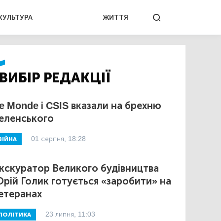
КУЛЬТУРА
ЖИТТЯ
ВИБІР РЕДАКЦІЇ
e Monde і CSIS вказали на брехню
еленського
01 серпня, 18:28
ВІЙНА
кскуратор Великого будівництва
рій Голик готується «заробити» на
етеранах
23 липня, 11:03
ПОЛІТИКА