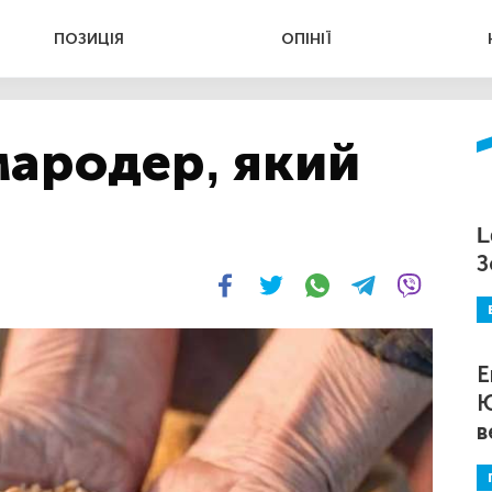
ПОЗИЦІЯ
ОПІНІЇ
мародер, який
L
З
Е
Ю
в