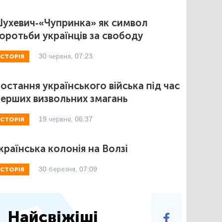
ухевич-«Чупринка» як символ
оротьби українців за свободу
30 червня, 07:23
ІСТОРІЯ
остання українського війська під час
ерших визвольних змагань
19 червня, 06:37
ІСТОРІЯ
країнська колонія на Волзі
30 березня, 07:09
ІСТОРІЯ
Найсвіжіші