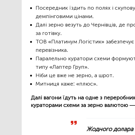
Посередник їздить по полях і скуповує
демпінговими цінами.
Далі зерно везуть до Чернівців, де 
за готівку.
ТОВ «Платинум Логістик» забезпечує 
перевізника.
Паралельно куратори схеми формують
типу «Лаптер Груп».
Ніби це вже не зерно, а шрот.
Митниця каже: «плюс».
Далі вагони їдуть на одне з переробни
кураторами схеми за зерно валютою —
Жодного долара з