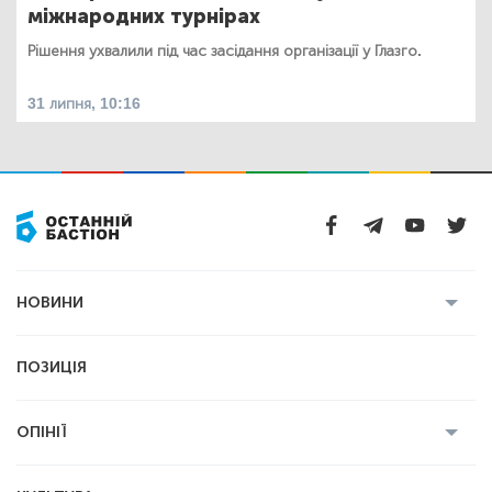
міжнародних турнірах
Рішення ухвалили під час засідання організації у Глазго.
31 липня, 10:16
НОВИНИ
Усі новини
Кримінал
Полтава
ПОЗИЦІЯ
Політика
Війна
Світ
ОПІНІЇ
Економіка
Спорт
Головред
Володимир Бойко
Ростислав