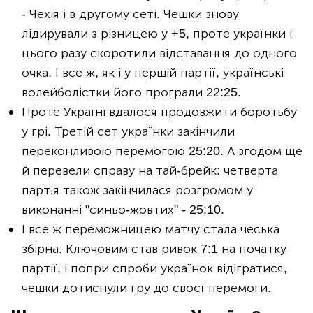
- Чехія і в другому сеті. Чешки знову
лідирували з різницею у +5, проте українки і
цього разу скоротили відставання до одного
очка. І все ж, як і у першій партії, українські
волейболістки його програли 22:25.
Проте Україні вдалося продовжити боротьбу
у грі. Третій сет українки закінчили
переконливою перемогою 25:20. А згодом ще
й перевели справу на тай-брейк: четверта
партія також закінчилася розгромом у
виконанні "синьо-жовтих" - 25:10.
І все ж переможницею матчу стала чеська
збірна. Ключовим став ривок 7:1 на початку
партії, і попри спроби українок відігратися,
чешки дотиснули гру до своєї перемоги.