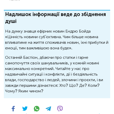
Надлишок інформації веде до збіднення
душі
На думку знавця ефірних новин Ендрю Бойда
«Цінність новини суб'єктивна. Чим більше новина
впливатиме на життя споживачів новин, їхні прибутки й
емоції, тим важливішою вона буде».
Останній Бастіон, дбаючи про статки і гарне
самопочуття своїх шанувальників, у кожній новині
максимально конкретний. Читайте у нас про
надзвичайні ситуації і конфлікти, дії і бездіяльність
влади, господарство і людей, злочини і проєкти, і ви
завжди першими дізнаєтеся: Хто? Що? Де? Коли?
Чому? Яким чином?