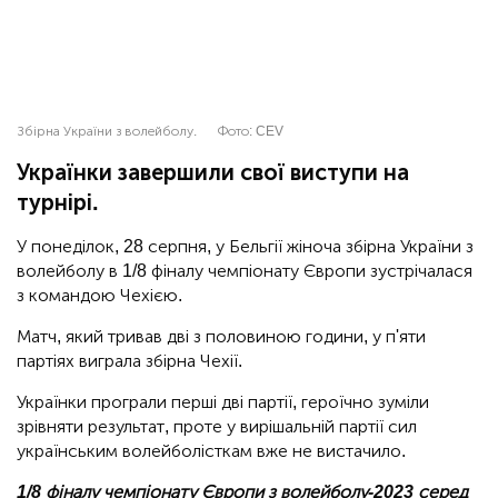
Збірна України з волейболу.
Фото:
CEV
Українки завершили свої виступи на
турнірі.
У понеділок, 28 серпня, у Бельгії жіноча збірна України з
волейболу в 1/8 фіналу чемпіонату Європи зустрічалася
з командою Чехією.
Матч, який тривав дві з половиною години, у п'яти
партіях виграла збірна Чехії.
Українки програли перші дві партії, героїчно зуміли
зрівняти результат, проте у вирішальній партії сил
українським волейболісткам вже не вистачило.
1/8 фіналу чемпіонату Європи з волейболу-2023 серед