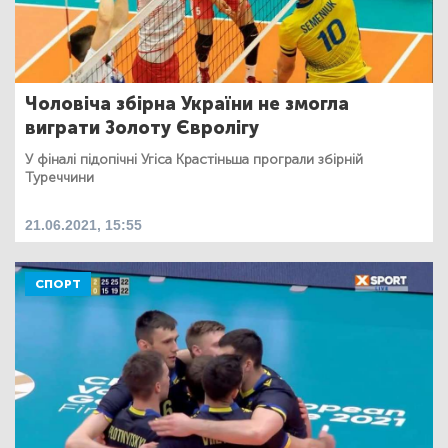
Чоловіча збірна України не змогла
виграти Золоту Євролігу
У фіналі підопічні Угіса Крастіньша програли збірній
Туреччини
21.06.2021, 15:55
СПОРТ