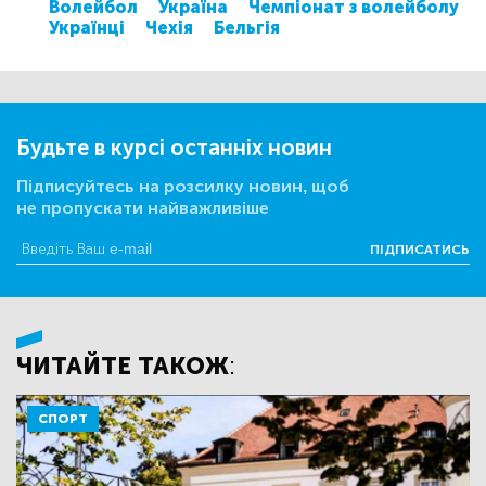
Волейбол
Україна
Чемпіонат з волейболу
Українці
Чехія
Бельгія
Будьте в курсі останніх новин
Підписуйтесь на розсилку новин, щоб
не пропускати найважливіше
ПІДПИСАТИСЬ
ЧИТАЙТЕ ТАКОЖ:
СПОРТ