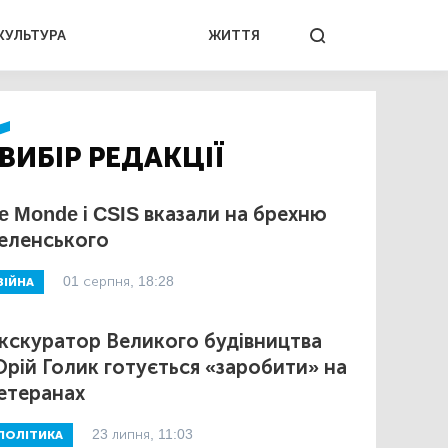
КУЛЬТУРА
ЖИТТЯ
ВИБІР РЕДАКЦІЇ
e Monde і CSIS вказали на брехню
еленського
01 серпня, 18:28
ВІЙНА
кскуратор Великого будівництва
рій Голик готується «заробити» на
етеранах
23 липня, 11:03
ПОЛІТИКА