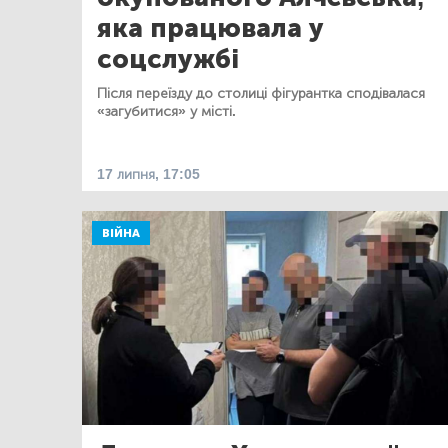
яка працювала у
соцслужбі
Після переїзду до столиці фігурантка сподівалася
«загубитися» у місті.
17 липня, 17:05
ВІЙНА