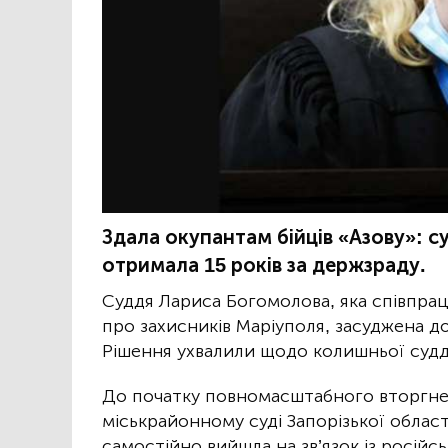
Здала окупантам бійців «Азову»: 
отримала 15 років за держзраду.
Суддя Лариса Богомолова, яка співпра
про захисників Маріуполя, засуджена до
Рішення ухвалили щодо колишньої судд
До початку повномасштабного вторгне
міськрайонному суді Запорізької област
самостійно вийшла на зв’язок із росій