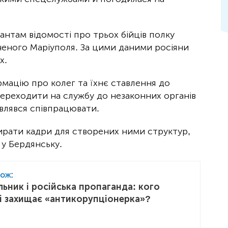
антам відомості про трьох бійців полку
оченого Маріуполя. За цими даними росіяни
х.
рмацію про колег та їхнє ставлення до
в переходити на службу до незаконних органів
овлявся співпрацювати.
рати кадри для створених ними структур,
 у Бердянську.
кож:
ьник і російська пропаганда: кого
і захищає «антикорупціонерка»?