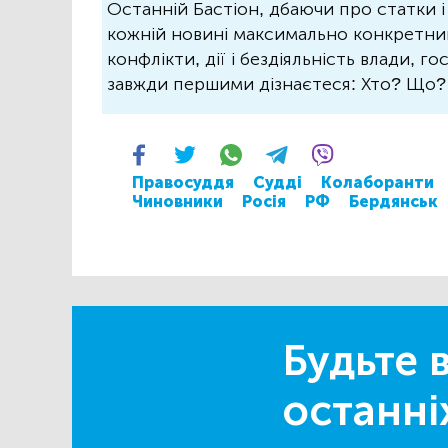
Останній Бастіон, дбаючи про статки і
кожній новині максимально конкретний.
конфлікти, дії і бездіяльність влади, г
завжди першими дізнаєтеся: Хто? Що
Правосуддя
Судді
Колаборанти
Чиновники
Росія
РФ
Бердянськ
Будьте в
останні