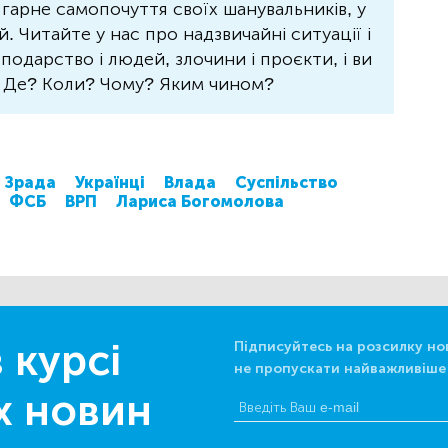
 гарне самопочуття своїх шанувальників, у
 Читайте у нас про надзвичайні ситуації і
осподарство і людей, злочини і проєкти, і ви
? Де? Коли? Чому? Яким чином?
Зрада
Українці
Влада
Суспільство
ФСБ
ВРП
Лариса Богомолова
 курсі
Підписуйтесь на розсилку но
не пропускати найважливіше
х новин