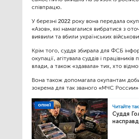
співпрацю.
У березні 2022 року вона передала окуп
«Азов», які намагалися вибратися з от
виявили та вбили українських військови
Крім того, суддя збирала для ФСБ інфо
окупації, агітувала суддів і працівникі
влади, а також «здавала» тих, хто відм
Вона також допомагала окупантам доби
зокрема для так званого «МЧС России»
ОПІНІЇ
Читайте та
Суддя Гол
насправд