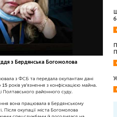
Ш
б
П
П
суддя з Бердянська Богомолова
У
цювала з ФСБ та передала окупантам дані
 15 років ув’язнення з конфіскацією майна.
і Полтавського районного суду.
ння вона працювала в Бердянському
і. Після окупації міста Богомолова
ськими спецслужбами й погодилася на