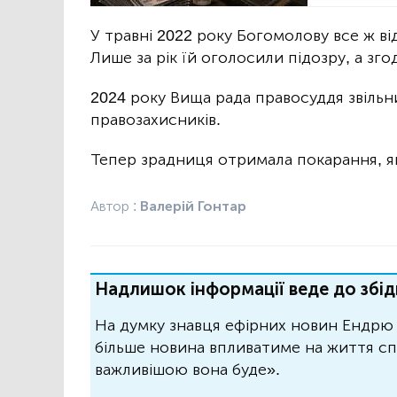
У травні 2022 року Богомолову все ж в
Лише за рік їй оголосили підозру, а зго
2024 року Вища рада правосуддя звільни
правозахисників.
Тепер зрадниця отримала покарання, як
Автор :
Валерій Гонтар
Надлишок інформації веде до збід
На думку знавця ефірних новин Ендрю 
більше новина впливатиме на життя спо
важливішою вона буде».