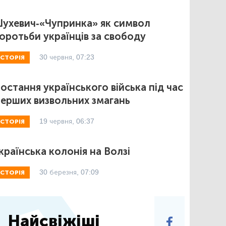
ухевич-«Чупринка» як символ
оротьби українців за свободу
30 червня, 07:23
ІСТОРІЯ
остання українського війська під час
ерших визвольних змагань
19 червня, 06:37
ІСТОРІЯ
країнська колонія на Волзі
30 березня, 07:09
ІСТОРІЯ
Найсвіжіші