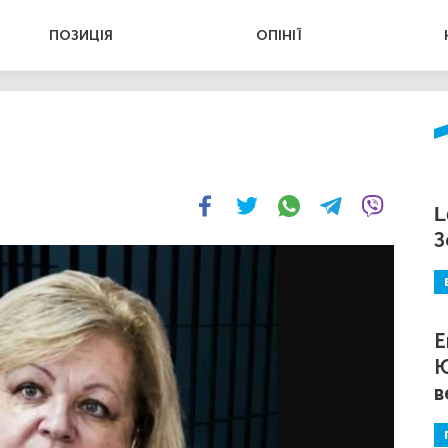
ПОЗИЦІЯ
ОПІНІЇ
L
З
Е
Ю
в