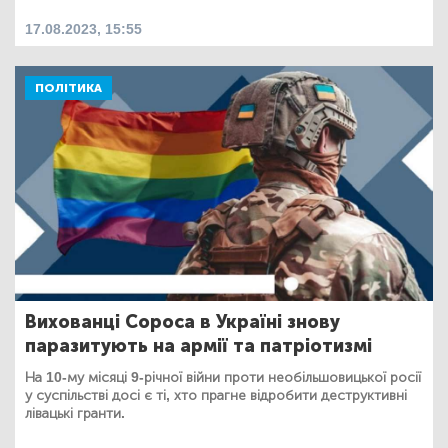
17.08.2023, 15:55
ПОЛІТИКА
Вихованці Сороса в Україні знову
паразитують на армії та патріотизмі
На 10-му місяці 9-річної війни проти необільшовицької росії
у суспільстві досі є ті, хто прагне відробити деструктивні
лівацькі гранти.