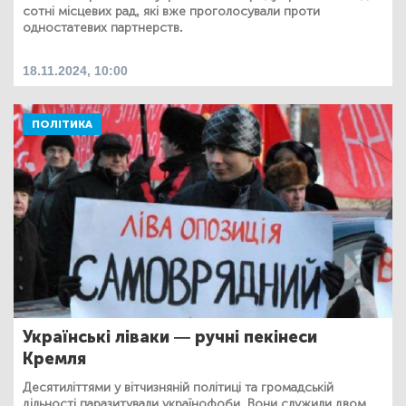
сотні місцевих рад, які вже проголосували проти
одностатевих партнерств.
18.11.2024, 10:00
ПОЛІТИКА
Українські ліваки — ручні пекінеси
Кремля
Десятиліттями у вітчизняній політиці та громадській
дільності паразитували українофоби. Вони служили двом