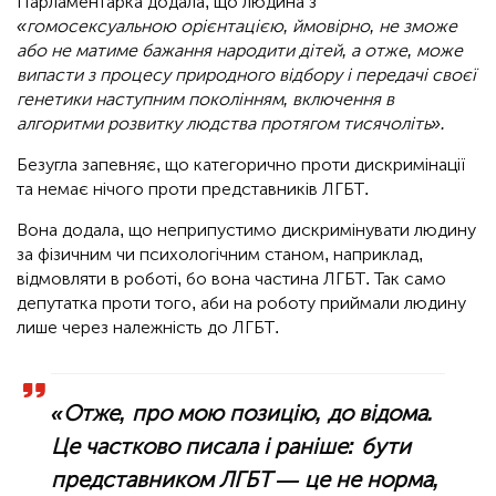
Парламентарка додала, що людина з
«гомосексуальною орієнтацією, ймовірно, не зможе
або не матиме бажання народити дітей, а отже, може
випасти з процесу природного відбору і передачі своєї
генетики наступним поколінням, включення в
алгоритми розвитку людства протягом тисячоліть».
Безугла запевняє, що категорично проти дискримінації
та немає нічого проти представників ЛГБТ.
Вона додала, що неприпустимо дискримінувати людину
за фізичним чи психологічним станом, наприклад,
відмовляти в роботі, бо вона частина ЛГБТ. Так само
депутатка проти того, аби на роботу приймали людину
лише через належність до ЛГБТ.
«Отже, про мою позицію, до відома.
Це частково писала і раніше: бути
представником ЛГБТ — це не норма,