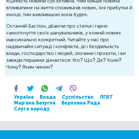
«Цінність новини суб'єктивна. Чим більше новина
впливатиме на життя споживачів новин, їхні прибутки й
емоції, тим важливішою вона буде».
Останній Бастіон, дбаючи про статки і гарне
самопочуття своїх шанувальників, у кожній новині
максимально конкретний. Читайте у нас про
надзвичайні ситуації і конфлікти, дії і бездіяльність
влади, господарство і людей, злочини і проєкти, і ви
завжди першими дізнаєтеся: Хто? Що? Де? Коли?
Чому? Яким чином?
Україна
Влада
Суспільство
ЛГБТ
Мар'яна Безугла
Верховна Рада
Слуга народу