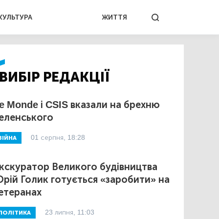
КУЛЬТУРА
ЖИТТЯ
ВИБІР РЕДАКЦІЇ
e Monde і CSIS вказали на брехню
еленського
01 серпня, 18:28
ВІЙНА
кскуратор Великого будівництва
рій Голик готується «заробити» на
етеранах
23 липня, 11:03
ПОЛІТИКА