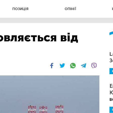
ПОЗИЦІЯ
ОПІНІЇ
овляється від
L
З
Е
Ю
в