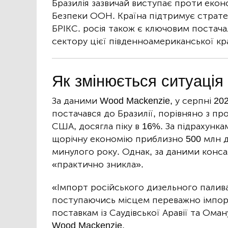
Бразилія зазвичай виступає проти екон
Безпеки ООН. Країна підтримує стратег
БРІКС. росія також є ключовим постач
сектору цієї південноамериканської кр
Як змінюється ситуація
За даними Wood Mackenzie, у серпні 20
постачався до Бразилії, порівняно з п
США, досягла піку в 16%. За підрахунка
щорічну економію приблизно 500 млн до
минулого року. Однак, за даними консал
«практично зникла».
«Імпорт російського дизельного палив
поступаючись місцем переважно імпорт
поставкам із Саудівської Аравії та Ома
Wood Mackenzie.