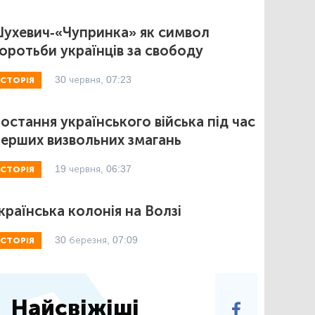
ухевич-«Чупринка» як символ
оротьби українців за свободу
30 червня, 07:23
ІСТОРІЯ
остання українського війська під час
ерших визвольних змагань
19 червня, 06:37
ІСТОРІЯ
країнська колонія на Волзі
30 березня, 07:09
ІСТОРІЯ
Найсвіжіші