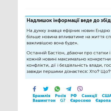
Надлишок інформації веде до збід
На думку знавця ефірних новин Ендрю 
більше новина впливатиме на життя спо
важливішою вона буде».
Останній Бастіон, дбаючи про статки і
кожній новині максимально конкретний.
конфлікти, дії і бездіяльність влади, г
завжди першими дізнаєтеся: Хто? Що
Бразилія
Росія
РФ
Санкції
СШ
Вашингтон
G7
Євросоюз
Європа