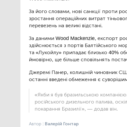
За його словами, нові санкції проти р
зростання операційних витрат тіньовог
перевезень на великі відстані.
За даними Wood Mackenzie, експорт рос
здійснюється з портів Балтійського мо
та «Лукойлу» припадає близько 40% обсяг
ймовірно, ще більше сповільнять поста
Джеремі Панер, колишній чиновник США,
останні введені обмеження є суворішим
«Якби я був бразильською компанією,
російського дизельного палива, оскі
покарання Бразилії», — додав він.
Автор :
Валерій Гонтар