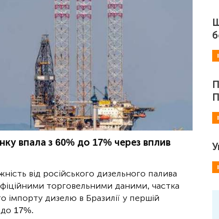
Ш
б
П
П
нку впала з 60% до 17% через вплив
У
жність від російського дизельного палива
 офіційними торговельними даними, частка
го імпорту дизелю в Бразилії у першій
 до 17%.