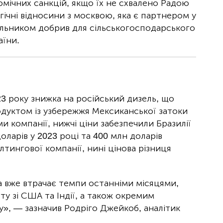
омічних санкцій, якщо їх не схвалено Радою
ічні відносини з москвою, яка є партнером у
альником добрив для сільськогосподарського
аїни.
23 року знижка на російський дизель, що
родуктом із узбережжя Мексиканської затоки
ми компанії, нижчі ціни забезпечили Бразилії
ларів у 2023 році та 400 млн доларів
тингової компанії, нині цінова різниця
а вже втрачає темпи останніми місяцями,
у зі США та Індії, а також окремим
ну», — зазначив Родріго Джейкоб, аналітик