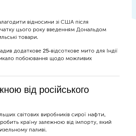
налагодити відносини зі США після
очатку цього року введенням Дональдом
льські товари.
адив додаткове 25-відсоткове мито для Індії
кликало побоювання щодо можливих
жною від російського
ільших світових виробників сирої нафти,
робить країну залежною від імпорту, який
изельному паливі.