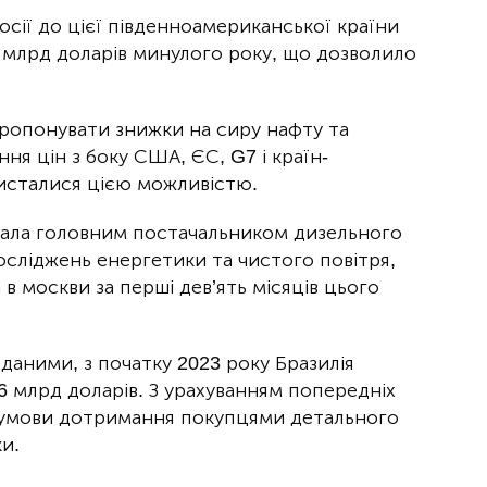
осії до цієї південноамериканської країни
5,4 млрд доларів минулого року, що дозволило
пропонувати знижки на сиру нафту та
ня цін з боку США, ЄС, G7 і країн-
ристалися цією можливістю.
тала головним постачальником дизельного
осліджень енергетики та чистого повітря,
в москви за перші дев’ять місяців цього
даними, з початку 2023 року Бразилія
,6 млрд доларів. З урахуванням попередніх
 за умови дотримання покупцями детального
и.