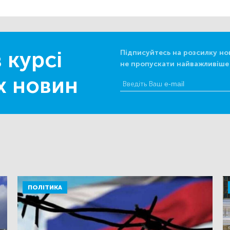
 курсі
Підписуйтесь на розсилку но
не пропускати найважливіше
х новин
ПОЛІТИКА