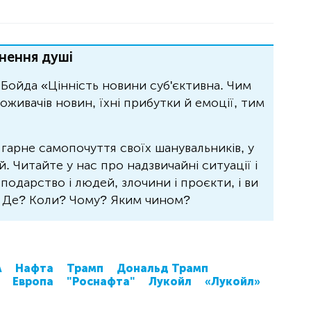
нення душі
Бойда «Цінність новини суб'єктивна. Чим
живачів новин, їхні прибутки й емоції, тим
 гарне самопочуття своїх шанувальників, у
 Читайте у нас про надзвичайні ситуації і
осподарство і людей, злочини і проєкти, і ви
? Де? Коли? Чому? Яким чином?
А
Нафта
Трамп
Дональд Трамп
Европа
"Роснафта"
Лукойл
«Лукойл»