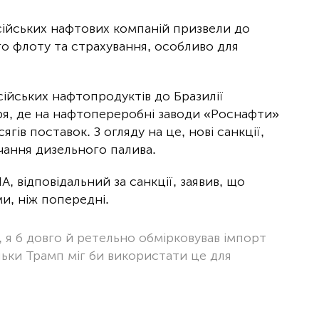
осійських нафтових компаній призвели до
о флоту та страхування, особливо для
ійських нафтопродуктів до Бразилії
ря, де на нафтопереробні заводи «Роснафти»
ів поставок. З огляду на це, нові санкції,
чання дизельного палива.
 відповідальний за санкції, заявив, що
и, ніж попередні.
 я б довго й ретельно обмірковував імпорт
льки Трамп міг би використати це для