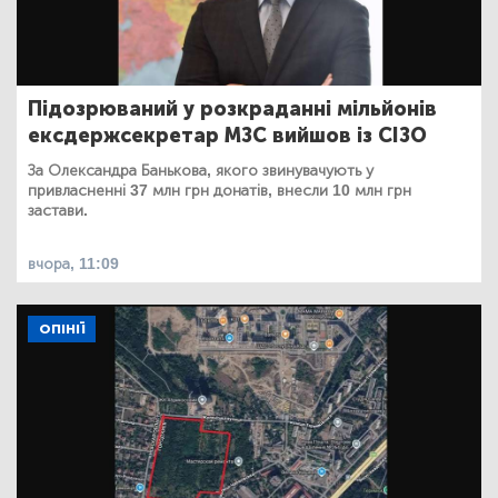
Підозрюваний у розкраданні мільйонів
ексдержсекретар МЗС вийшов із СІЗО
За Олександра Банькова, якого звинувачують у
привласненні 37 млн грн донатів, внесли 10 млн грн
застави.
вчора, 11:09
ОПІНІЇ