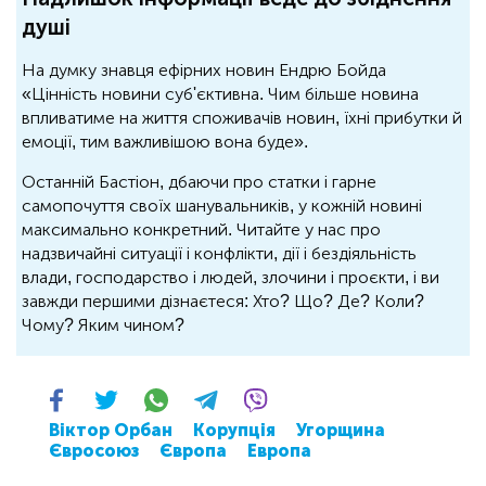
душі
На думку знавця ефірних новин Ендрю Бойда
«Цінність новини суб'єктивна. Чим більше новина
впливатиме на життя споживачів новин, їхні прибутки й
емоції, тим важливішою вона буде».
Останній Бастіон, дбаючи про статки і гарне
самопочуття своїх шанувальників, у кожній новині
максимально конкретний. Читайте у нас про
надзвичайні ситуації і конфлікти, дії і бездіяльність
влади, господарство і людей, злочини і проєкти, і ви
завжди першими дізнаєтеся: Хто? Що? Де? Коли?
Чому? Яким чином?
Віктор Орбан
Корупція
Угорщина
Євросоюз
Європа
Европа