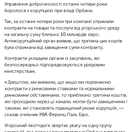
Управління доброчесності останні чотири роки
боролося з корупцією при владі Орбана.
Так, за останні чотири роки три компанії отримали
контракти на товари та послуги від угорського уряду
на загальну суму близько 10 мільярдів євро.
Антикорупційний орган виявив, що третина цих коштів
була отримана від завищення суми контракту.
Контракти укладали органи із закупівель, які
безпосередньо підпорядковуються урядовим
міністерствам.
«Зрештою, ми виявили, що якщо ми порівняємо
контракти з ринковими ставками та нормальними
ринковими обставинами, то приблизно третина коштів,
які проходили через ці канали, могли бути завищеними і
такими, які становлять підвищений ризик корупції»
, —
сказав очільник HIA Ференц Паль Біро.
Угорський «вотчдог» звертає увагу на одну групу
компаній, яка останні роки правління Орбана вигравала