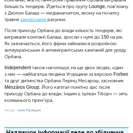
більшість тендерів. Йдеться про групу Lounge, пов’язану
з Дюлом Балаші — медіамагнатом, якому на початку
травня
заморозили
рахунки.
Після приходу Орбана до влади кількість тендерів, які
вигравали компанії Балаші, зросли з нуля до 150 на рік.
Як зазначається, його фірми займалися розробкою
антиукраїнських й антимігрантських кампаній для уряду
Орбана.
Independent також наголошує на ще двох людях, один
з них — найбагатша людина Угорщини за версією Forbes
та друг дитинства Орбана Лерінц Месарош, засновник
Mészáros Group. Його капітал помітно зріс після
приходу Орбана до влади. Іншим є Іштван Тіборч — зять
колишнього прем’єра.
Автор :
Іван Правдін
Надлишок інформації веде до збіднення