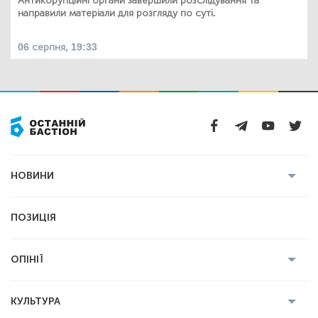
Антикорупційні органи завершили розслідування та
направили матеріали для розгляду по суті.
06 серпня, 19:33
НОВИНИ
Усі новини
Кримінал
Полтава
ПОЗИЦІЯ
Політика
Війна
Світ
ОПІНІЇ
Економіка
Спорт
Головред
Володимир Бойко
Ростислав
КУЛЬТУРА
Мартинюк
Геннадій Сікалов
Ігор Лядський