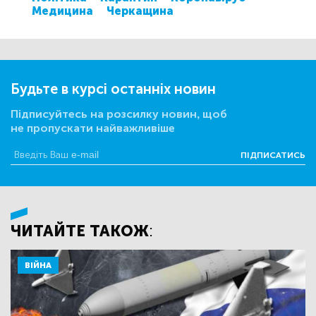
Медицина
Черкащина
Будьте в курсі останніх новин
Підписуйтесь на розсилку новин, щоб
не пропускати найважливіше
ПІДПИСАТИСЬ
ЧИТАЙТЕ ТАКОЖ:
ВІЙНА