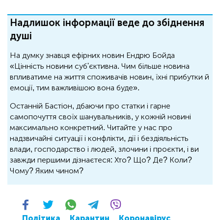
Надлишок інформації веде до збіднення
душі
На думку знавця ефірних новин Ендрю Бойда
«Цінність новини суб'єктивна. Чим більше новина
впливатиме на життя споживачів новин, їхні прибутки й
емоції, тим важливішою вона буде».
Останній Бастіон, дбаючи про статки і гарне
самопочуття своїх шанувальників, у кожній новині
максимально конкретний. Читайте у нас про
надзвичайні ситуації і конфлікти, дії і бездіяльність
влади, господарство і людей, злочини і проєкти, і ви
завжди першими дізнаєтеся: Хто? Що? Де? Коли?
Чому? Яким чином?
Політика
Карантин
Коронавірус