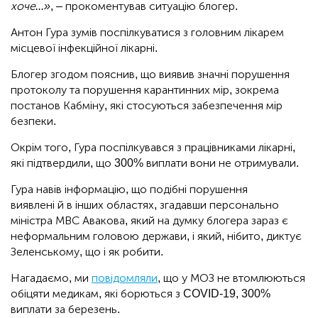
хоче...»
, – прокоментував ситуацію блогер.
Антон Гура зумів поспілкуватися з головним лікарем
місцевої інфекційної лікарні.
Блогер згодом пояснив, що виявив значні порушення
протоколу та порушення карантинних мір, зокрема
постанов Кабміну, які стосуються забезпечення мір
безпеки.
Окрім того, Гура поспілкувався з працівниками лікарні,
які підтвердили, що 300% виплати вони не отримували.
Гура навів інформацію, що подібні порушення
виявлені й в інших областях, згадавши персонально
міністра МВС Авакова, який на думку блогера зараз є
неформальним головою держави, і який, нібито, диктує
Зеленському, що і як робити.
Нагадаємо, ми
повідомляли
, що у МОЗ не втомлюються
обіцяти медикам, які борються з COVID-19, 300%
виплати за березень.