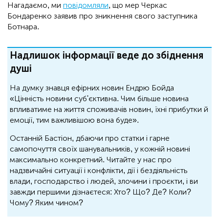
Нагадаємо, ми
повідомляли
, що мер Черкас
Бондаренко заявив про зникнення свого заступника
Ботнара.
Надлишок інформації веде до збіднення
душі
На думку знавця ефірних новин Ендрю Бойда
«Цінність новини суб'єктивна. Чим більше новина
впливатиме на життя споживачів новин, їхні прибутки й
емоції, тим важливішою вона буде».
Останній Бастіон, дбаючи про статки і гарне
самопочуття своїх шанувальників, у кожній новині
максимально конкретний. Читайте у нас про
надзвичайні ситуації і конфлікти, дії і бездіяльність
влади, господарство і людей, злочини і проєкти, і ви
завжди першими дізнаєтеся: Хто? Що? Де? Коли?
Чому? Яким чином?