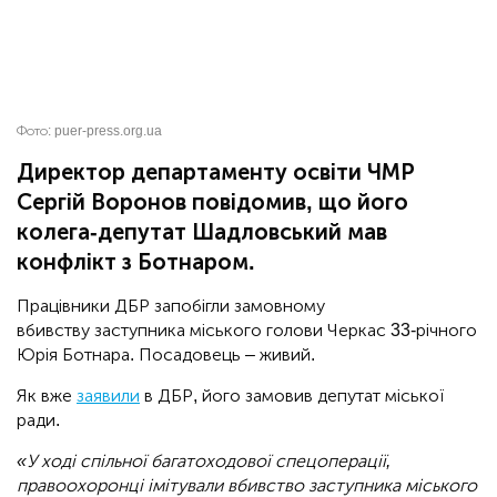
Фото:
puer-press.org.ua
Директор департаменту освіти ЧМР
Сергій Воронов повідомив, що його
колега-депутат Шадловський мав
конфлікт з Ботнаром.
Працівники ДБР запобігли замовному
вбивству заступника міського голови Черкас 33-річного
Юрія Ботнара. Посадовець – живий.
Як вже
заявили
в ДБР, його замовив депутат міської
ради.
«У ході спільної багатоходової спецоперації,
правоохоронці імітували вбивство заступника міського