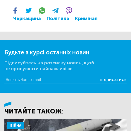
Черкащина
Політика
Кримінал
Будьте в курсі останніх новин
Підписуйтесь на розсилку новин, щоб
не пропускати найважливіше
ПІДПИСАТИСЬ
ЧИТАЙТЕ ТАКОЖ:
ВІЙНА