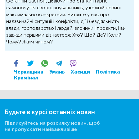
Останній Бастіон, дбаючи про статки і гарне
самопочуття своїх шанувальників, у кожній новині
максимально конкретний. Читайте у нас про
надзвичайні ситуації і конфлікти, дії і бездіяльність
влади, господарство і людей, злочини і проєкти, і ви
завжди першими дізнаєтеся: Хто? Що? Де? Коли?
Чому? Яким чином?
Черкащина
Умань
Хасиди
Політика
Кримінал
Будьте в курсі останніх новин
Підписуйтесь на розсилку новин, щоб
не пропускати найважливіше