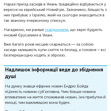
Наразі приїзд хасидів в Умань традиційно відбувається у
вересні на єврейський Новий рік. Зазначимо, більшість з
них прибуває з Ізраїлю, який на сьогодні знаходиться в
так званому «червоному списку».
Нагадаємо, ми раніше
повідомляли
, що євреї будують
«новий Єрусалим» в Умані.
Вже багато років місцеві скаржаться — за собою
хасиди залишають купи сміття та безлад, а головне – всі
безперешкодно ходять зі зброєю.
Надлишок інформації веде до збіднення
душі
На думку знавця ефірних новин Ендрю Бойда
«Цінність новини суб'єктивна. Чим більше новина
впливатиме на життя споживачів новин, їхні прибутки й
емоції, тим важливішою вона буде».