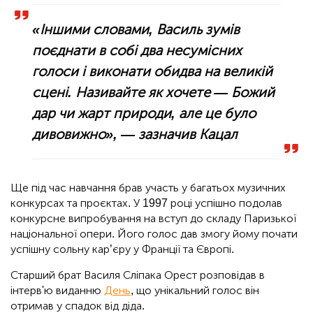
«Іншими словами, Василь зумів
поєднати в собі два несумісних
голоси і виконати обидва на великій
сцені. Називайте як хочете — Божий
дар чи жарт природи, але це було
дивовижно», — зазначив Кацал
Ще під час навчання брав участь у багатьох музичних
конкурсах та проєктах. У 1997 році успішно подолав
конкурсне випробування на вступ до складу Паризької
національної опери. Його голос дав змогу йому почати
успішну сольну кар’єру у Франції та Європі.
Старший брат Василя Сліпака Орест розповідав в
інтерв'ю виданню
День
, що унікальний голос він
отримав у спадок від діда.