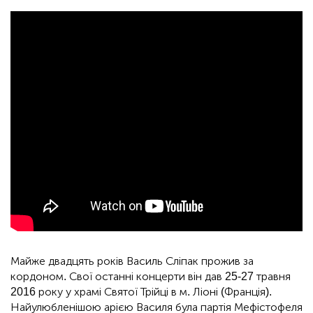
Майже двадцять років Василь Сліпак прожив за
кордоном. Свої останні концерти він дав 25-27 травня
2016 року у храмі Святої Трійці в м. Ліоні (Франція).
Найулюбленішою арією Василя була партія Мефістофеля