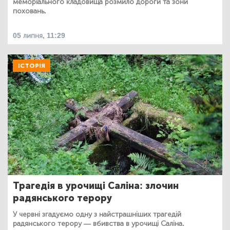
меморіального кладовища розмило дороги та зони
поховань.
05 липня, 11:29
ІСТОРІЯ
Трагедія в урочищі Саліна: злочин
радянського терору
У червні згадуємо одну з найстрашніших трагедій
радянського терору — вбивства в урочищі Саліна.