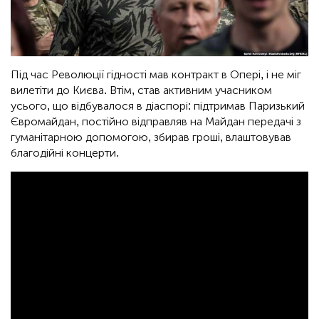
Під час Революції гідності мав контракт в Опері, і не міг
вилетіти до Києва. Втім, став активним учасником
усього, що відбувалося в діаспорі: підтримав Паризький
Євромайдан, постійно відправляв на Майдан передачі з
гуманітарною допомогою, збирав гроші, влаштовував
благодійні концерти.