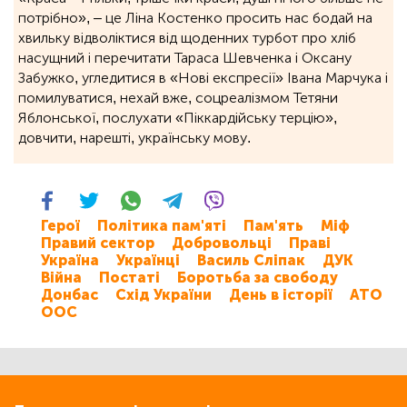
потрібно», ‒ це Ліна Костенко просить нас бодай на
хвильку відволіктися від щоденних турбот про хліб
насущний і перечитати Тараса Шевченка і Оксану
Забужко, угледитися в «Нові експресії» Івана Марчука і
помилуватися, нехай вже, соцреалізмом Тетяни
Яблонської, послухати «Піккардійську терцію»,
довчити, нарешті, українську мову.
Герої
Політика пам'яті
Пам'ять
Міф
Правий сектор
Добровольці
Праві
Україна
Українці
Василь Сліпак
ДУК
Війна
Постаті
Боротьба за свободу
Донбас
Схід України
День в історії
АТО
ООС