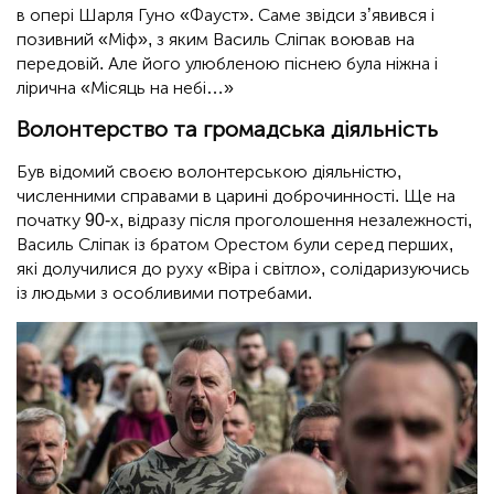
в опері Шарля Гуно «Фауст». Саме звідси з’явився і
позивний «Міф», з яким Василь Сліпак воював на
передовій. Але його улюбленою піснею була ніжна і
лірична «Місяць на небі…»
Волонтерство та громадська діяльність
Був відомий своєю волонтерською діяльністю,
численними справами в царині доброчинності. Ще на
початку 90-х, відразу після проголошення незалежності,
Василь Сліпак із братом Орестом були серед перших,
які долучилися до руху «Віра і світло», солідаризуючись
із людьми з особливими потребами.