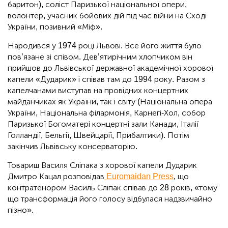
баритон), соліст Паризької національної опери,
волонтер, учасник бойових дій під час війни на Сході
України, позивний «Міф».
Народився у 1974 році Львові. Все його життя було
пов’язане зі співом. Дев’ятирічним хлопчиком він
прийшов до Львівської державної академічної хорової
капели «Дударик» і співав там до 1994 року. Разом з
капелчанами виступав на провідних концертних
майданчиках як України, так і світу (Національна опера
України, Національна філармонія, Карнегі-Хол, собор
Паризької Богоматері концертні зали Канади, Італії
Голландії, Бельгії, Швейцарії, Прибалтики). Потім
закінчив Львівську консерваторію.
Товариш Василя Сліпака з хорової капели Дударик
Дмитро Кацал розповідав
Euromaidan Press
, що
контратенором Василь Сліпак співав до 28 років, «тому
що трансформація його голосу відбулася надзвичайно
пізно».