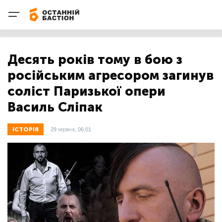
Десять років тому в бою з
російським агресором загинув
соліст Паризької опери
Василь Сліпак
ІСТОРІЯ
29 червня, 06:01