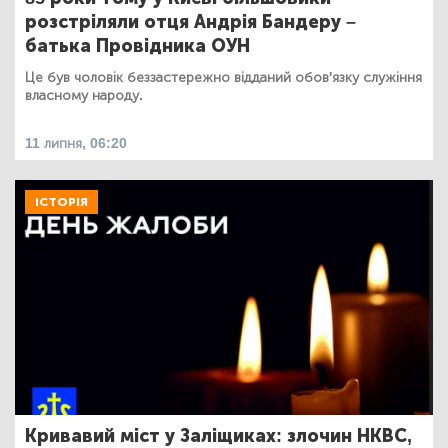
розстріляли отця Андрія Бандеру –
батька Провідника ОУН
Це був чоловік беззастережно відданий обов'язку служіння
власному народу.
11 липня, 06:20
ІСТОРІЯ
Кривавий міст у Заліщиках: злочин НКВС,