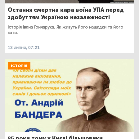
Остання смертна кара воїна УПА перед
здобуттям Україною незалежності
Історія Івана Гончарука. Як живуть його нащадки та його
кати.
13 липня, 07:21
ІСТОРІЯ
85 роки тому у Києві більшовики