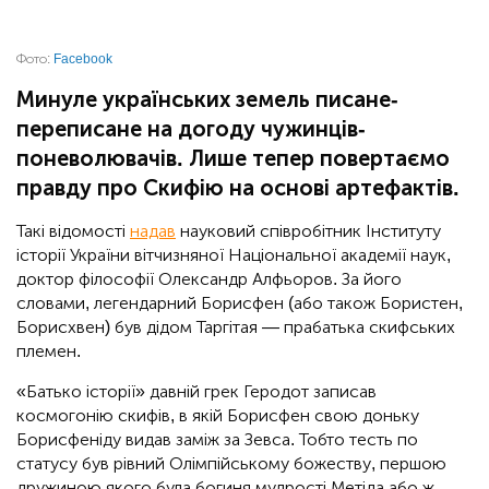
Фото:
Facebook
Минуле українських земель писане-
переписане на догоду чужинців-
поневолювачів. Лише тепер повертаємо
правду про Скифію на основі артефактів.
Такі відомості
надав
науковий співробітник Інституту
історії України вітчизняної Національної академії наук,
доктор філософії Олександр Алфьоров. За його
словами, легендарний Борисфен (або також Бористен,
Борисхвен) був дідом Таргітая — прабатька скифських
племен.
«Батько історії» давній грек Геродот записав
космогонію скифів, в якій Борисфен свою доньку
Борисфеніду видав заміж за Зевса. Тобто тесть по
статусу був рівний Олімпійському божеству, першою
дружиною якого була богиня мудрості Метіда або ж