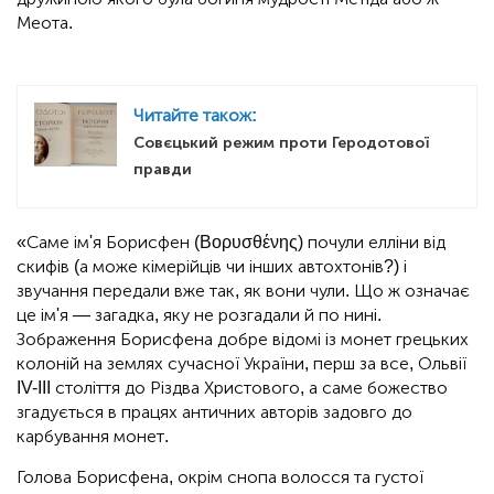
Меота.
Читайте також:
Совєцький режим проти Геродотової
правди
«Саме ім'я Борисфен (Βορυσθένης) почули елліни від
скифів (а може кімерійців чи інших автохтонів?) і
звучання передали вже так, як вони чули. Що ж означає
це ім'я — загадка, яку не розгадали й по нині.
Зображення Борисфена добре відомі із монет грецьких
колоній на землях сучасної України, перш за все, Ольвії
IV-III століття до Різдва Христового, а саме божество
згадується в працях античних авторів задовго до
карбування монет.
Голова Борисфена, окрім снопа волосся та густої