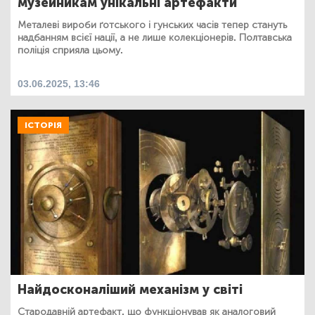
музейникам унікальні артефакти
Металеві вироби ґотського і гунських часів тепер стануть
надбанням всієї нації, а не лише колекціонерів. Полтавська
поліція сприяла цьому.
03.06.2025, 13:46
ІСТОРІЯ
Найдосконаліший механізм у світі
Стародавній артефакт, що функціонував як аналоговий