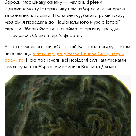
бороди має цікаву ознаку — маленькі ріжки.
Відкриваємо ту Історію, яку нам заборонили імперські
та совєцькі історики. Цю монетку, багато років тому,
моя сім'я передала до Національного музею історії
України. Зберігаймо та плекаймо історичну правду»,
— зауважив Олександр Алфьоров.
А проте, медіаагенція «Останній Бастіон» нагадує своїм
читачам, що
в античну добу назва Велика Скифія було
розмите
. Нею позначали всі невідомі еллінам-греками
землі сучасної Євразії у межиріччі Волги та Дунаю.