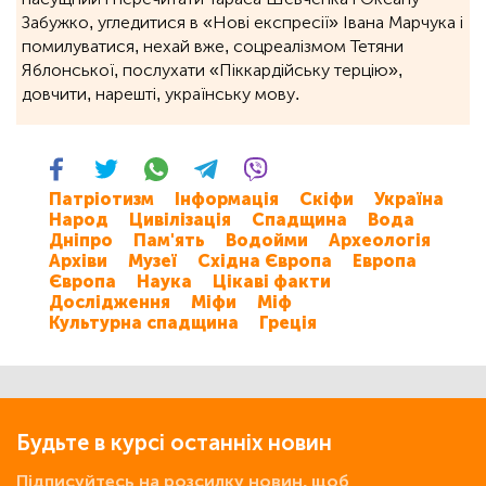
Забужко, угледитися в «Нові експресії» Івана Марчука і
помилуватися, нехай вже, соцреалізмом Тетяни
Яблонської, послухати «Піккардійську терцію»,
довчити, нарешті, українську мову.
Патріотизм
Інформація
Скіфи
Україна
Народ
Цивілізація
Спадщина
Вода
Дніпро
Пам'ять
Водойми
Археологія
Архіви
Музеї
Східна Європа
Европа
Європа
Наука
Цікаві факти
Дослідження
Міфи
Міф
Культурна спадщина
Греція
Будьте в курсі останніх новин
Підписуйтесь на розсилку новин, щоб