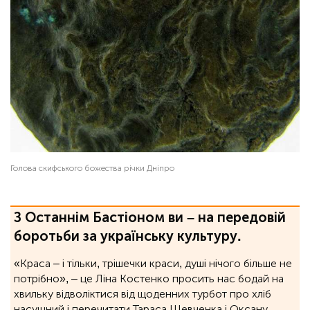
Голова скифського божества річки Дніпро
З Останнім Бастіоном ви – на передовій
боротьби за українську культуру.
«Краса – і тільки, трішечки краси, душі нічого більше не
потрібно», ‒ це Ліна Костенко просить нас бодай на
хвильку відволіктися від щоденних турбот про хліб
насущний і перечитати Тараса Шевченка і Оксану