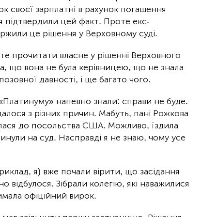
к своєї зарплатні в рахунок погашення
я підтвердили цей факт. Проте екс-
жили це рішення у Верховному суді.
те прочитати власне у рішенні Верховного
а, що вона не була керівницею, що не знала
позовної давності, і ще багато чого.
«Платинуму» напевно знали: справи не буде.
далося з різних причин. Мабуть, пані Рожкова
алася до посольства США. Можливо, їздила
инули на суд. Насправді я не знаю, чому усе
иклад, я) вже почали вірити, що засідання
но відбулося. Зібрали колегію, які наважилися
имала офіційний вирок.