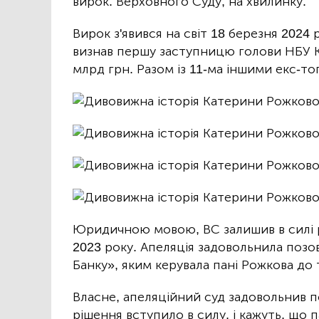
вирок. Верховного Суду, на хвилинку.
Вирок з'явився на світ 18 березня 2024
визнав першу заступницю голови НБУ К
млрд грн. Разом із 11-ма іншими екс-
Юридичною мовою, ВС залишив в силі р
2023 року. Апеляція задовольнила позо
Банку», яким керувала пані Рожкова до 
Власне, апеляційний суд задовольнив п
рішення вступило в силу, і кажуть, що п