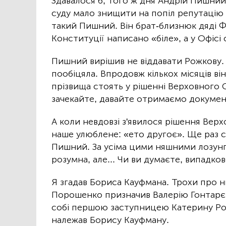
Здавалося б, того ж дня Андрій Пишни
суду мало знищити на попіл репутацію 
такий Пишний. Він брат-близнюк дяді Ф
Конституції написано «біле», а у Офісі 
Пишний вирішив не віддавати Рожкову. 
пообіцяла. Впродовж кількох місяців ві
прізвища стоять у рішенні Верховного С
зачекайте, давайте отримаємо докумен
А коли невдовзі з'явилося рішення Верх
наше улюблене: «ето другоє». Ще раз ск
Пишний. За усіма цими няшними лозунг
розумна, але... Чи ви думаєте, випадко
Я згадав Бориса Кауфмана. Трохи про н
Порошенко призначив Валерію Гонтарєв
собі першою заступницею Катерину Ро
належав Борису Кауфману.