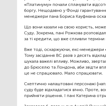
«Платинуму» почали сплачувати відсото
боргу. Нещодавно у Фонді гарантуванн
менеджери пана Бориса Кауфмана оскар
Що вони казали на свою користь, може
Суду. Зокрема, пані Рожкова розповідал
за ті кредити, що вже спливли терміни 
Вже тоді, оскаржуючи, екс-менеджери 
Тому засідання ВС разів з десять відкла
шукала важелі впливу. Можливо, зверт
до Брюселю та Лондона, аби звідти впл
це не спрацювало. Мало спрацювати.
Скептично налаштовані персонажі (напр
суду буде відкладатися вічно. Проте, во
прийняти рішення. І пані Катерина отр