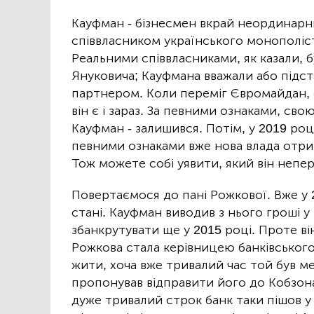
Кауфман - бізнесмен вкрай неординарний
співвласником українського монополіста
Реальними співвласниками, як казали, 
Януковича; Кауфмана вважали або підс
партнером. Коли переміг Євромайдан, 
він є і зараз. За певними ознаками, св
Кауфман - залишився. Потім, у 2019 роц
певними ознаками вже нова влада отри
Тож можете собі уявити, який він непе
Повертаємося до пані Рожкової. Вже у 
стані. Кауфман виводив з нього гроші у
збанкрутувати ще у 2015 році. Проте ві
Рожкова стала керівницею банківськог
жити, хоча вже тривалий час той був 
пропонував відправити його до Кобзона
дуже тривалий строк банк таки пішов у 