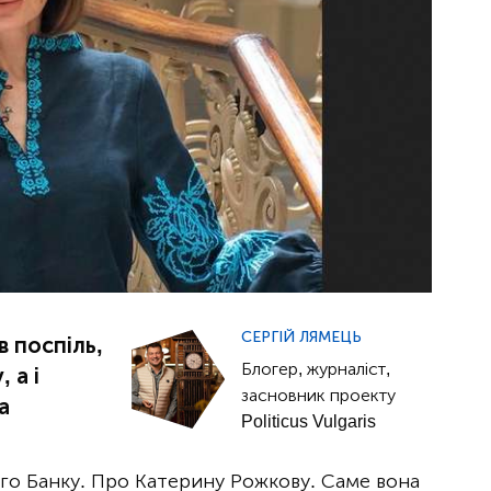
СЕРГІЙ ЛЯМЕЦЬ
 поспіль,
Блогер, журналіст,
 а і
засновник проекту
а
Politicus Vulgaris
о Банку. Про Катерину Рожкову. Саме вона