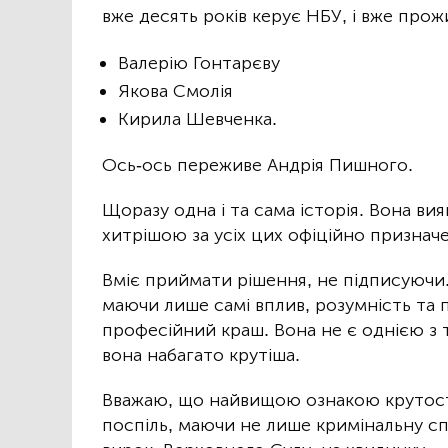
вже десять років керує НБУ, і вже прож
Валерію Гонтарєву
Якова Смолія
Кирила Шевченка.
Ось-ось переживе Андрія Пишного.
Щоразу одна і та сама історія. Вона в
хитрішою за усіх цих офіційно призначе
Вміє приймати рішення, не підписуючи.
маючи лише самі вплив, розумність та п
професійний краш. Вона не є однією з 
вона набагато крутіша.
Вважаю, що найвищою ознакою крутості
поспіль, маючи не лише кримінальну спр