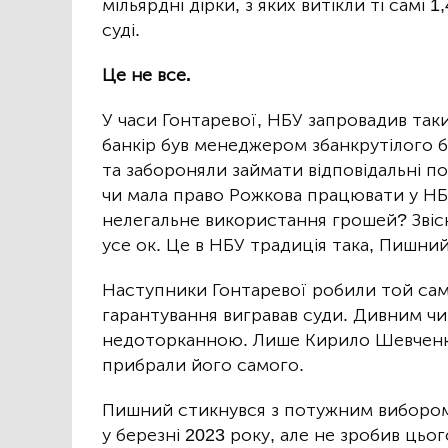
мільярдні дірки, з яких витікли ті самі 
суді.
Це не все.
У часи Гонтаревої, НБУ запровадив так
банкір був менеджером збанкрутілого б
та забороняли займати відповідальні по
чи мала право Рожкова працювати у НБУ
нелегальне використання грошей? Звісн
усе ок. Це в НБУ традиція така, Пишни
Наступники Гонтаревої робили той сами
гарантування вигравав суди. Дивним чи
недоторканною. Лише Кирило Шевченко
прибрали його самого.
Пишний стикнувся з потужним вибором.
у березні 2023 року, але не зробив цьог