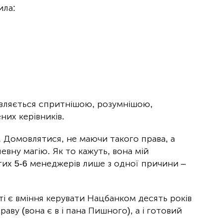
ила:
иявляється спритнішою, розумнішою,
них керівників.
 Домовлятися, не маючи такого права, а
евну магію. Як то кажуть, вона мій
тих 5-6 менеджерів лише з одної причини –
 є вміння керувати Нацбанком десять років
аву (вона є в і пана Пишного), а і готовий