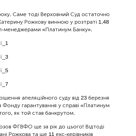
 року. Саме тоді Верховний Суд остаточно
атерину Рожкову винною у розтраті 1,48
топ-менеджерами «Платинум Банку».
ішення апеляційного суду від 23 березня
в Фонду гарантування у справі «Платинум
того, як той став банкрутом.
озов ФГВФО ще за рік до цього! Відтоді
ані Рожкова та ще 11 екс-керівників