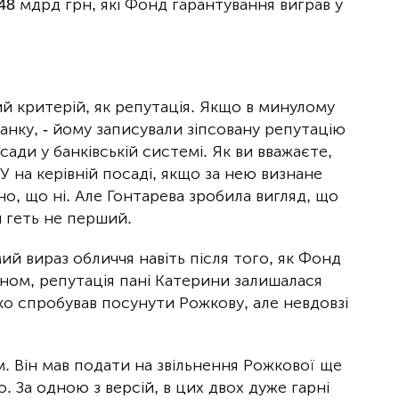
1,48 мдрд грн, які Фонд гарантування виграв у
ий критерій, як репутація. Якщо в минулому
анку, - йому записували зіпсовану репутацію
сади у банківській системі. Як ви вважаєте,
 на керівній посаді, якщо за нею визнане
о, що ні. Але Гонтарева зробила вигляд, що
й геть не перший.
й вираз обличчя навіть після того, як Фонд
ном, репутація пані Катерини залишалася
 спробував посунути Рожкову, але невдовзі
 Він мав подати на звільнення Рожкової ще
о. За одною з версій, в цих двох дуже гарні