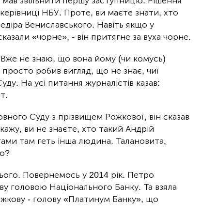
й мав звільнити першу заступницю. Рішення
керівниці НБУ. Проте, ви маєте знати, хто
едіра Вениславського. Навіть якщо у
сказали «чорне», - він притягне за вуха чорне.
Вже не знаю, що вона йому (чи комусь)
н просто робив вигляд, що не знає, чиї
уду. На усі питання журналістів казав:
т.
овного Суду з прізвищем Рожкової, він сказав
ажу, ви не знаєте, хто такий Андрій
ами там геть інша людина. Талановита,
во?
ього. Повернемось у 2014 рік. Петро
у головою Національного Банку. Та взяла
жкову - голову «Платинум Банку», що