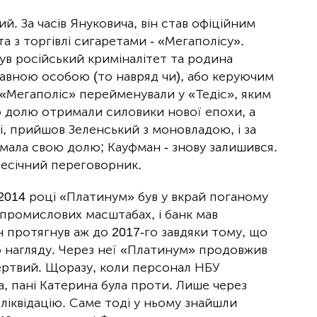
. За часів Януковича, він став офіційним
 з торгівлі сигаретами - «Мегаполісу».
був російський криміналітет та родина
тавною особою (то навряд чи), або керуючим
«Мегаполіс» перейменували у «Тедіс», яким
ою долю отримали силовики нової епохи, а
і, прийшов Зеленський з моновладою, і за
мала свою долю; Кауфман - знову залишився.
ресічний переговорник.
2014 році «Платинум» був у вкрай поганому
 промислових масштабах, і банк мав
н протягнув аж до 2017-го завдяки тому, що
о нагляду. Через неї «Платинум» продовжив
мертвий. Щоразу, коли персонал НБУ
, пані Катерина була проти. Лише через
ліквідацію. Саме тоді у ньому знайшли