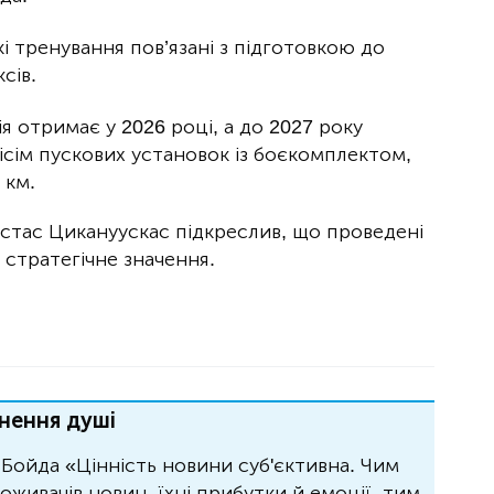
і тренування пов’язані з підготовкою до
сів.
 отримає у 2026 році, а до 2027 року
сім пускових установок із боєкомплектом,
 км.
стас Цикануускас підкреслив, що проведені
 стратегічне значення.
нення душі
Бойда «Цінність новини суб'єктивна. Чим
живачів новин, їхні прибутки й емоції, тим