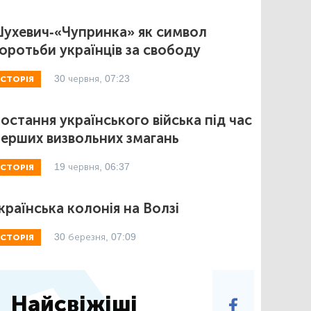
ухевич-«Чупринка» як символ
оротьби українців за свободу
30 червня, 07:23
ІСТОРІЯ
остання українського війська під час
ерших визвольних змагань
19 червня, 06:37
ІСТОРІЯ
країнська колонія на Волзі
30 березня, 07:09
ІСТОРІЯ
Найсвіжіші