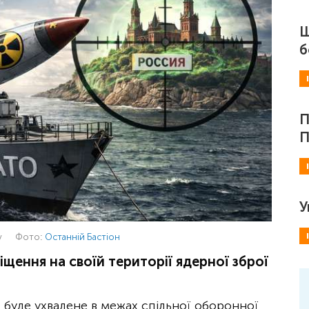
Ш
б
П
П
У
у
Фото:
Останній Бастіон
щення на своїй території ядерної зброї
 буде ухвалене в межах спільної оборонної