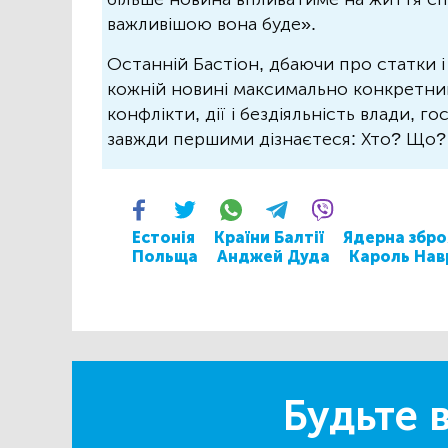
важливішою вона буде».
Останній Бастіон, дбаючи про статки і
кожній новині максимально конкретний.
конфлікти, дії і бездіяльність влади, г
завжди першими дізнаєтеся: Хто? Що
Естонія
Країни Балтії
Ядерна збро
Польща
Анджей Дуда
Кароль Нав
Будьте в