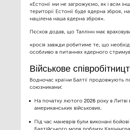
«Естонії ми не загрожуємо, як і всім і
території Естонії буде ядерна зброя, на
націлена наша ядерна зброя».
Пєсков додав, що Таллінн має враховув
«росія завжди робитиме те, що необхід
особливо в питаннях ядерного стримув
Військове співробітницт
Водночас країни Балтії продовжують п
союзниками:
На початку лютого 2026 року в Литві в
американських військових.
Під час маневрів були виконані бойові
Балтійського моря поблизу Калінінгра