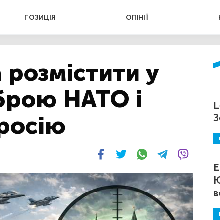
ПОЗИЦІЯ
ОПІНІЇ
а розмістити у
брою НАТО і
L
 росію
З
Е
Ю
в