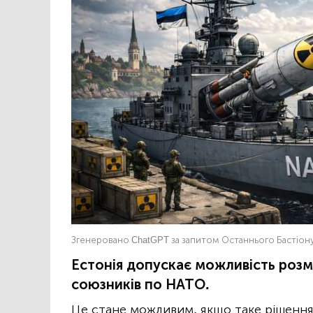
Згенеровано ChatGPT за запитом Останнього Бастіон
Естонія допускає можливість розмі
союзників по НАТО.
Це стане можливим, якщо таке рішення