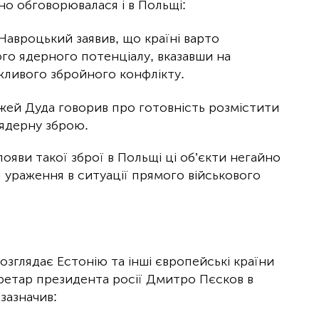
о обговорювалася і в Польщі:
авроцький заявив, що країні варто
го ядерного потенціалу, вказавши на
ожливого збройного конфлікту.
жей Дуда говорив про готовність розмістити
 ядерну зброю.
появи такої зброї в Польщі ці об’єкти негайно
 ураження в ситуації прямого військового
озглядає Естонію та інші європейські країни
кретар президента росії Дмитро Пєсков в
зазначив: