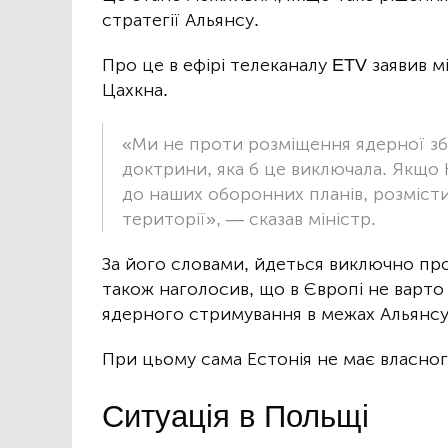
стратегії Альянсу.
Про це в ефірі телеканалу ETV заявив 
Цахкна.
«Ми не проти розміщення ядерної збр
доктрини, яка б це виключала. Якщо 
до наших оборонних планів, розмісти
території», — сказав міністр.
За його словами, йдеться виключно про
також наголосив, що в Європі не варто 
ядерного стримування в межах Альянсу
При цьому сама Естонія не має власног
Ситуація в Польщі