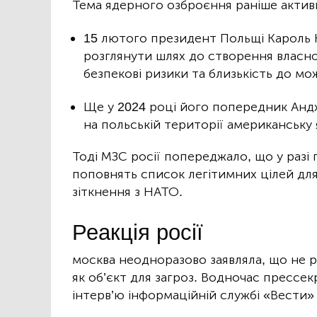
Тема ядерного озброєння раніше активн
15 лютого президент Польщі Кароль Н
розглянути шлях до створення власно
безпекові ризики та близькість до м
Ще у 2024 році його попередник Анд
на польській території американську
Тоді МЗС росії попереджало, що у разі 
поповнять список легітимних цілей для
зіткнення з НАТО.
Реакція росії
москва неодноразово заявляла, що не р
як об’єкт для загроз. Водночас прессе
інтерв’ю інформаційній службі «Вести» 