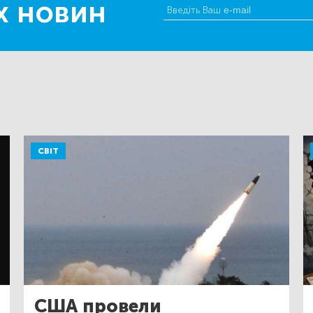
х новин
СВІТ
США провели