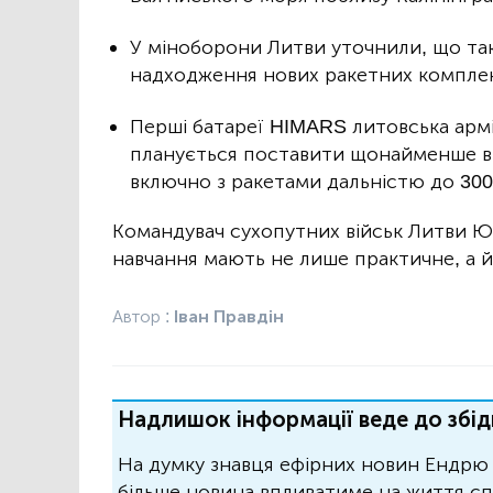
У міноборони Литви уточнили, що так
надходження нових ракетних комплек
Перші батареї HIMARS литовська армія
планується поставити щонайменше ві
включно з ракетами дальністю до 300
Командувач сухопутних військ Литви Ю
навчання мають не лише практичне, а й
Автор :
Іван Правдін
Надлишок інформації веде до збід
На думку знавця ефірних новин Ендрю 
більше новина впливатиме на життя спо