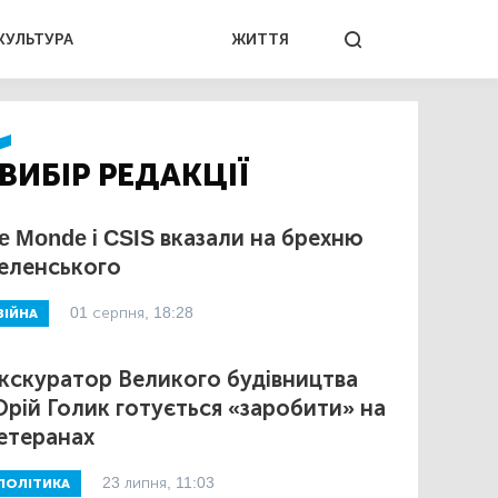
КУЛЬТУРА
ЖИТТЯ
ВИБІР РЕДАКЦІЇ
e Monde і CSIS вказали на брехню
еленського
01 серпня, 18:28
ВІЙНА
кскуратор Великого будівництва
рій Голик готується «заробити» на
етеранах
23 липня, 11:03
ПОЛІТИКА