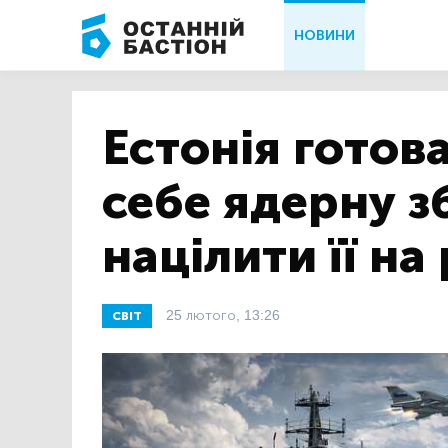
НОВИНИ
Естонія готов
себе ядерну з
націлити її на
25 лютого, 13:26
СВІТ