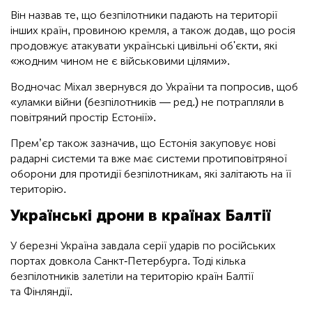
Він назвав те, що безпілотники падають на території
інших країн, провиною кремля, а також додав, що росія
продовжує атакувати українські цивільні об'єкти, які
«жодним чином не є військовими цілями».
Водночас Міхал звернувся до України та попросив, щоб
«уламки війни (безпілотників — ред.) не потрапляли в
повітряний простір Естонії».
Прем’єр також зазначив, що Естонія закуповує нові
радарні системи та вже має системи протиповітряної
оборони для протидії безпілотникам, які залітають на її
територію.
Українські дрони в країнах Балтії
У березні Україна завдала серії ударів по російських
портах довкола Санкт-Петербурга. Тоді кілька
безпілотників залетіли на територію країн Балтії
та Фінляндії.