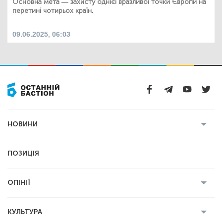
Основна мета — захисту однієї вразливої ​​точки Європи на
перетині чотирьох країн.
09.06.2025, 06:03
НОВИНИ
Усі новини
Кримінал
Полтава
ПОЗИЦІЯ
Політика
Війна
Світ
ОПІНІЇ
Економіка
Спорт
Головред
Володимир Бойко
Ростислав
КУЛЬТУРА
Мартинюк