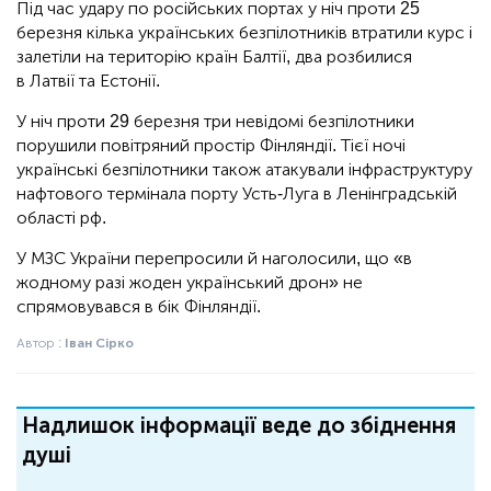
Під час удару по російських портах у ніч проти 25
березня кілька українських безпілотників втратили курс і
залетіли на територію країн Балтії, два розбилися
в Латвії та Естонії.
У ніч проти 29 березня три невідомі безпілотники
порушили повітряний простір Фінляндії. Тієї ночі
українські безпілотники також атакували інфраструктуру
нафтового термінала порту Усть-Луга в Ленінградській
області рф.
У МЗС України перепросили й наголосили, що «в
жодному разі жоден український дрон» не
спрямовувався в бік Фінляндії.
Автор :
Іван Сірко
Надлишок інформації веде до збіднення
душі