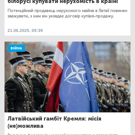
білорусі купувати нерухомість в країні
Потенційний продавець нерухомого майна в Латвії повинен
зважувати, з ким він укладає договір купівлі-продажу.
21.06.2025, 09:39
ВІЙНА
Латвійський гамбіт Кремля: місія
(не)можлива