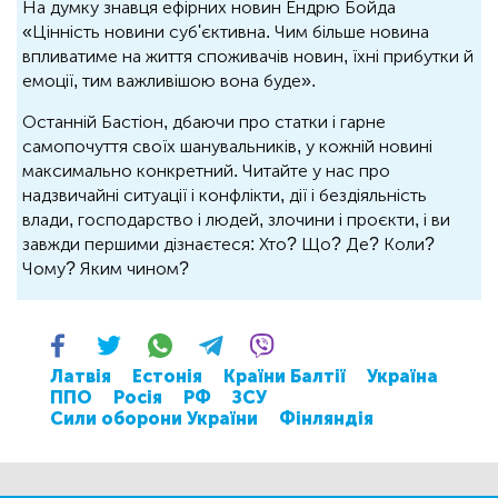
На думку знавця ефірних новин Ендрю Бойда
«Цінність новини суб'єктивна. Чим більше новина
впливатиме на життя споживачів новин, їхні прибутки й
емоції, тим важливішою вона буде».
Останній Бастіон, дбаючи про статки і гарне
самопочуття своїх шанувальників, у кожній новині
максимально конкретний. Читайте у нас про
надзвичайні ситуації і конфлікти, дії і бездіяльність
влади, господарство і людей, злочини і проєкти, і ви
завжди першими дізнаєтеся: Хто? Що? Де? Коли?
Чому? Яким чином?
Латвія
Естонія
Країни Балтії
Україна
ППО
Росія
РФ
ЗСУ
Сили оборони України
Фінляндія