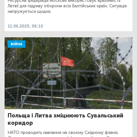
Ресурсна федерація московії використовує вразливість
Латвії для підриву оборони всіх Балтійських країн. Ситуація
напружується щодня.
11.06.2025, 06:10
ВІЙНА
Польща і Литва зміцнюють Сувальський
коридор
НАТО проводить навчання на своєму Східному фланзі.