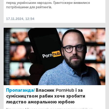
перед українським народом. Ґрантожери виявилися
потрібнішими для рейтингів.
17.11.2024, 12:54
Пропаганда/
Власник PornHub і за
сумісництвом рабин хоче зробити
людство аморальною юрбою