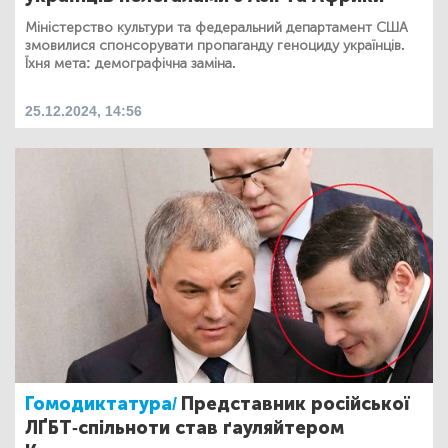
Міністерство культури та федеральний департамент США
змовилися спонсорувати пропаганду геноциду українців.
Їхня мета: демографічна заміна.
25.12.2024, 14:56
Гомодиктатура/
Представник російської
ЛҐБТ-спільноти став ґауляйтером