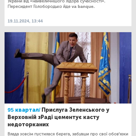
України від «найвеличнішого лідора сучасності».
Пересидент Голобородько йде va banque.
19.11.2024, 13:44
95 квартал/
Прислуга Зеленського у
Верховній зРаді цементує касту
недоторканих
Влада зовсім пустилася берега, забувши про свої обов'язки