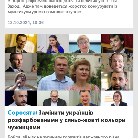
У порнографії мало шансів досягти великих успіхів на
Заході. Адже там доведеться жорстко конкурувати із
мультикультурною гомодиктатурою.
13.10.2024, 10:36
Соросята/
Замінити українців
розфарбованими у синьо-жовті кольори
чужинцями
Бойові дії ніяк не зупинили паразитів державного рівня