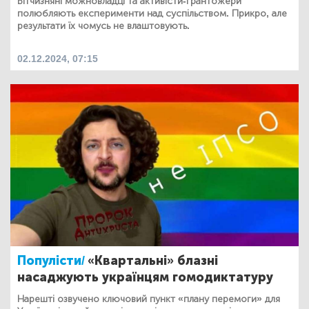
Вітчизняні можновладці та активісти-грантожери
полюбляють експерименти над суспільством. Прикро, але
результати їх чомусь не влаштовують.
02.12.2024, 07:15
Популісти/
«Квартальні» блазні
насаджують українцям гомодиктатуру
Нарешті озвучено ключовий пункт «плану перемоги» для