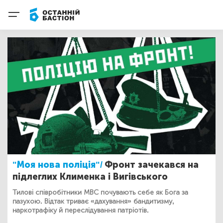
"Моя нова поліція"/
Фронт зачекався на
підлеглих Клименка і Вигівського
Тилові співробітники МВС почувають себе як Бога за
пазухою. Відтак триває «дахування» бандитизму,
наркотрафіку й переслідування патріотів.