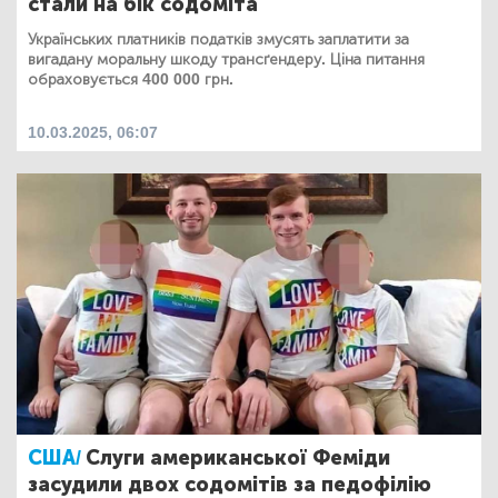
стали на бік содоміта
Українських платників податків змусять заплатити за
вигадану моральну шкоду трансґендеру. Ціна питання
обраховується 400 000 грн.
10.03.2025, 06:07
США/
Слуги американської Феміди
засудили двох содомітів за педофілію