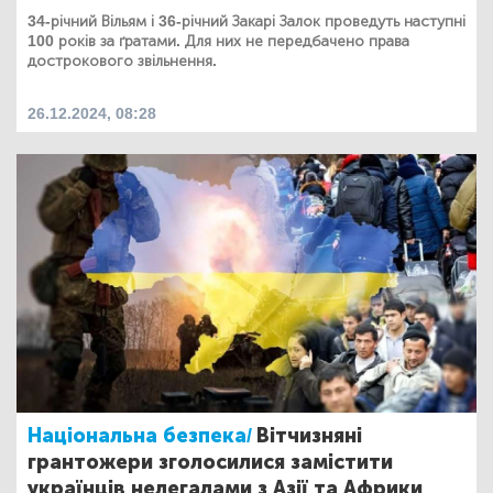
34-річний Вільям і 36-річний Закарі Залок проведуть наступні
100 років за ґратами. Для них не передбачено права
дострокового звільнення.
26.12.2024, 08:28
Національна безпека/
Вітчизняні
грантожери зголосилися замістити
українців нелегалами з Азії та Африки