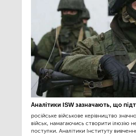
Аналітики ISW зазначають, що підт
російське військове керівництво значн
військ, намагаючись створити ілюзію н
поступки. Аналітики Інституту вивчення