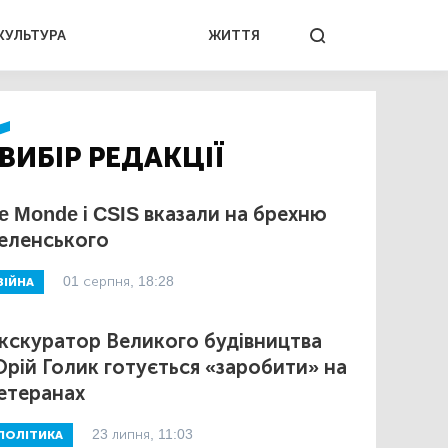
КУЛЬТУРА
ЖИТТЯ
ВИБІР РЕДАКЦІЇ
e Monde і CSIS вказали на брехню
еленського
01 серпня, 18:28
ВІЙНА
кскуратор Великого будівництва
рій Голик готується «заробити» на
етеранах
23 липня, 11:03
ПОЛІТИКА