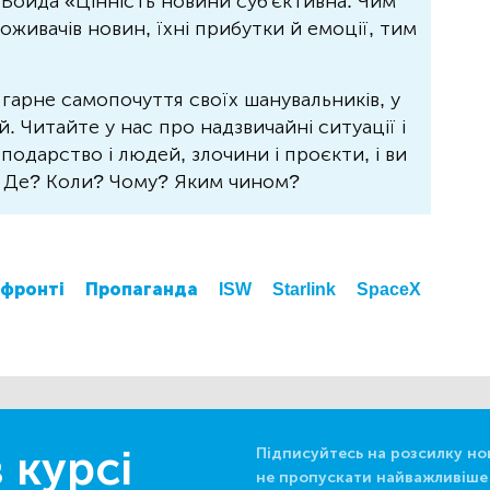
Бойда «Цінність новини суб'єктивна. Чим
живачів новин, їхні прибутки й емоції, тим
 гарне самопочуття своїх шанувальників, у
 Читайте у нас про надзвичайні ситуації і
осподарство і людей, злочини і проєкти, і ви
? Де? Коли? Чому? Яким чином?
 фронті
Пропаганда
ISW
Starlink
SpaceX
 курсі
Підписуйтесь на розсилку но
не пропускати найважливіше