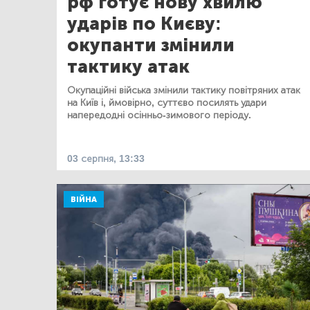
рф готує нову хвилю
ударів по Києву:
окупанти змінили
тактику атак
Окупаційні війська змінили тактику повітряних атак
на Київ і, ймовірно, суттєво посилять удари
напередодні осінньо-зимового періоду.
03 серпня, 13:33
ВІЙНА