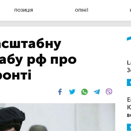
ПОЗИЦІЯ
ОПІНІЇ
асштабну
абу рф про
L
ронті
З
Е
Ю
в