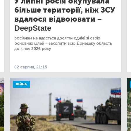
У липні росія окупувала
більше території, ніж ЗСУ
вдалося відвоювати –
DeepState
росіянам не вдасться досягти однієї зі своїх
основних цілей – захопити всю Донецьку область
до кінця 2026 року
02 серпня, 21:15
ВІЙНА