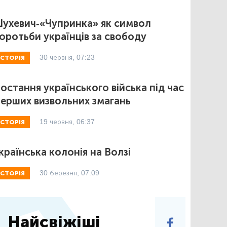
ухевич-«Чупринка» як символ
оротьби українців за свободу
30 червня, 07:23
ІСТОРІЯ
остання українського війська під час
ерших визвольних змагань
19 червня, 06:37
ІСТОРІЯ
країнська колонія на Волзі
30 березня, 07:09
ІСТОРІЯ
Найсвіжіші