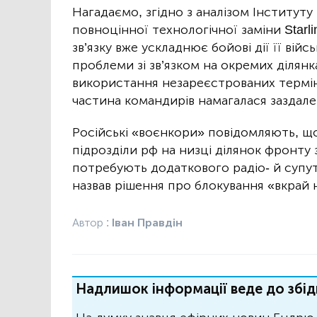
Нагадаємо, згідно з аналізом Інституту 
повноцінної технологічної заміни Starl
зв’язку вже ускладнює бойові дії її війс
проблеми зі зв’язком на окремих ділян
використання незареєстрованих термін
частина командирів намагалася заздалег
Російські «воєнкори» повідомляють, що
підрозділи рф на низці ділянок фронту з
потребують додаткового радіо- й супут
назвав рішення про блокування «вкрай 
Автор :
Іван Правдін
Надлишок інформації веде до збід