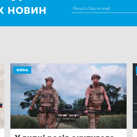
х новин
ВІЙНА