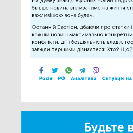
На думку знавця ефірних новин Ендрю 
більше новина впливатиме на життя спо
важливішою вона буде».
Останній Бастіон, дбаючи про статки і
кожній новині максимально конкретний.
конфлікти, дії і бездіяльність влади, г
завжди першими дізнаєтеся: Хто? Що
Росія
РФ
Аналітика
Ситуація на
Будьте в