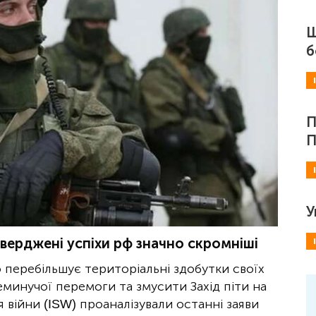
Ш
б
П
П
У
верджені успіхи рф значно скромніші
о перебільшує територіальні здобутки своїх
еминучої перемоги та змусити Захід піти на
 війни (ISW) проаналізували останні заяви