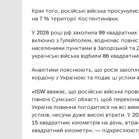
Крім того, російські війська просунул
на 7 % території Костянтинівки.
У 2026 році рф захопила 99 квадратних 
включно з Гуляйполем, водночас повні
населеними пунктами в Запорізькій та 
українські війська відбили 86 квадратни
Аналітики пояснюють, що росія захоплю
кордону з Україною та подає ці успіхи я
«ISW вважає, що російські війська про
півночі Сумської області, щоб перекона
Україна повинна погодитися на всі вим
успіхів, несучи дуже високі втрати. У 2
15 квадратних кілометрів на день, втр
квадратний кілометр», — підкреслюють