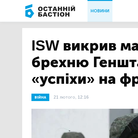
НОВИНИ
ISW викрив м
брехню Геншт
«успіхи» на ф
21 лютого, 12:16
ВІЙНА