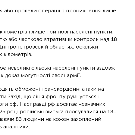
ися або провели операції з проникнення лише
кілометрів і лише три нові населені пункти,
стю або частково втративши контроль над 18
Дніпропетровській областях, оскільки
х кілометрів.
є невеликі сільські населені пункти вздовж
к доказ могутності своєї армії.
водять обмежені транскордонні атаки на
ти Захід, що лінія фронту руйнується і
оги рф. Насправді рф досягає незначних
025 році російські війська просувалися на 13–
ачаючи 83 людини на кожен захоплений
 аналітики.