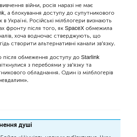
вивчення війни, росія наразі не має
ink, а блокування доступу до супутникового
ьк в Україні. Російські мілблогери визнають
ках фронту після того, як SpaceX обмежила
алів, хоча водночас стверджують, що
ідь створити альтернативні канали зв’язку.
 після обмеження доступу до Starlink
іткнулися з перебоями у зв’язку та
никового обладнання. Один із мілблогерів
невдалим».
нення душі