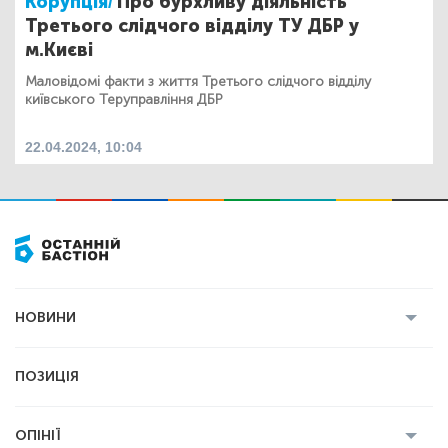
Корупція/
Про бурхливу діяльність
Третього слідчого відділу ТУ ДБР у
м.Києві
Маловідомі факти з життя Третього слідчого відділу
київського Теруправління ДБР
22.04.2024, 10:04
НОВИНИ
Усі новини
Кримінал
Полтава
ПОЗИЦІЯ
Політика
Війна
Світ
ОПІНІЇ
Економіка
Спорт