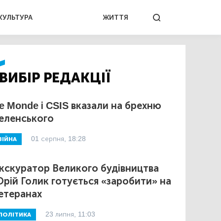
КУЛЬТУРА
ЖИТТЯ
ВИБІР РЕДАКЦІЇ
e Monde і CSIS вказали на брехню
еленського
01 серпня, 18:28
ВІЙНА
кскуратор Великого будівництва
рій Голик готується «заробити» на
етеранах
23 липня, 11:03
ПОЛІТИКА