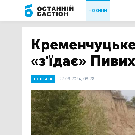
НОВИНИ
Кременчуцьке
«з'їдає» Пиви
27.09.2024, 08:28
ПОЛТАВА