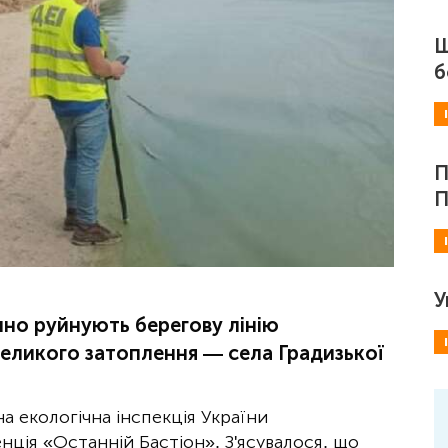
Ш
б
П
П
У
инно руйнують берегову лінію
великого затоплення — села Градизької
 екологічна інспекція України
нція «Останній Бастіон». З'ясувалося, що