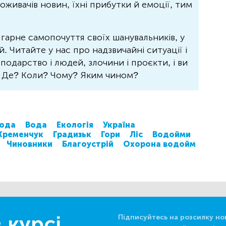
живачів новин, їхні прибутки й емоції, тим
 гарне самопочуття своїх шанувальників, у
 Читайте у нас про надзвичайні ситуації і
осподарство і людей, злочини і проєкти, і ви
? Де? Коли? Чому? Яким чином?
ода
Вода
Екологія
Україна
Кременчук
Градизьк
Гори
Ліс
Водойми
Чиновники
Благоустрій
Охорона водойм
 курсі
Підписуйтесь на розсилку но