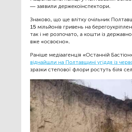
— заявили держекоінспектори.
Знаково, що ще влітку очільник Полтав
15 мільйонів гривень на берегоукріпле
так і не розпочато, а кошти із держав
вже «освоєно».
Раніше медіаагенція «Останній Бастіон
віднайшли на Полтавщині угіддя із че
зразки степової флори ростуть біля се