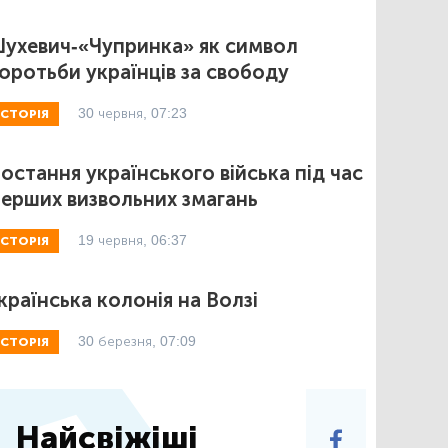
ухевич-«Чупринка» як символ
оротьби українців за свободу
30 червня, 07:23
ІСТОРІЯ
остання українського війська під час
ерших визвольних змагань
19 червня, 06:37
ІСТОРІЯ
країнська колонія на Волзі
30 березня, 07:09
ІСТОРІЯ
Найсвіжіші