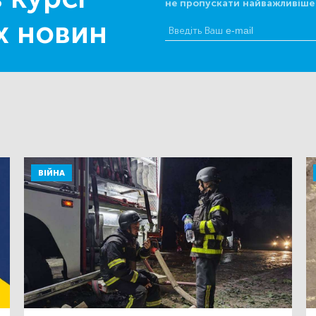
не пропускати найважливіше
х новин
ВІЙНА