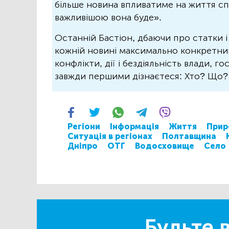
більше новина впливатиме на життя спо
важливішою вона буде».
Останній Бастіон, дбаючи про статки і
кожній новині максимально конкретний.
конфлікти, дії і бездіяльність влади, г
завжди першими дізнаєтеся: Хто? Що
Регіони
Інформація
Життя
Прир
Ситуація в регіонах
Полтавщина
Дніпро
ОТГ
Водосховище
Село
Будьте в