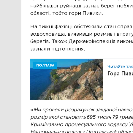
найбільшої руйнації зазнає берег побл
області, тобто гори Пивихи.
На тижні фахівці обстежили стан справ
водосховища, виявивши розмив і втрат
берегів. Також Держекоінспекція викона
зазнали підтоплення.
ПОЛТАВА
Читайте та
Гора Пив
«
Ми провели розрахунок завданої нав
розмір якої становить 695 тисяч 79 гриве
Кримінально-процесуального кодексу Ук
Національної поліції у Полтавській обла