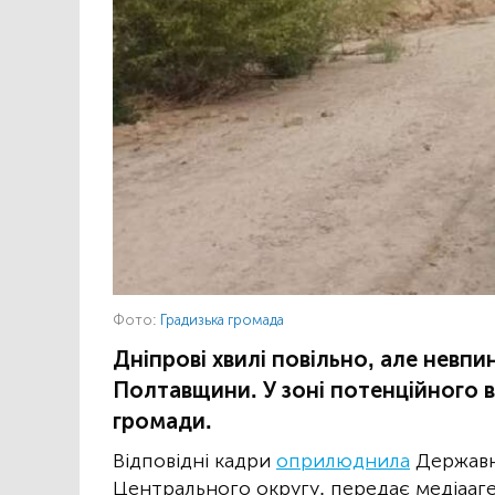
Фото:
Градизька громада
Дніпрові хвилі повільно, але невп
Полтавщини. У зоні потенційного 
громади.
Відповідні кадри
оприлюднила
Державна
Центрального округу, передає медіааге