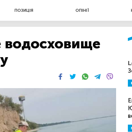
ПОЗИЦІЯ
ОПІНІЇ
 водосховище
ху
L
З
Е
Ю
в