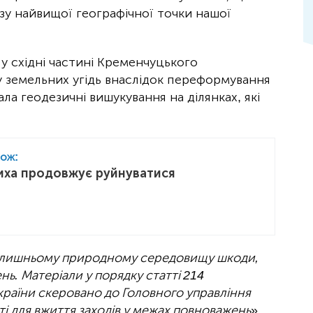
изу найвищої географічної точки нашої
 у східні частині Кременчуцького
у земельних угідь внаслідок переформування
ла геодезичні вишукування на ділянках, які
кож:
иха продовжує руйнуватися
колишньому природному середовищу шкоди,
нь. Матеріали у порядку статті 214
раїни скеровано до Головного управління
сті для вжиття заходів у межах повноважень
»,