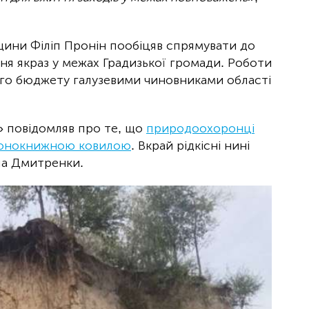
щини Філіп Пронін пообіцяв спрямувати до
ння якраз у межах Градизької громади. Роботи
ного бюджету галузевими чиновниками області
» повідомляв про те, що
природоохоронці
рвонокнижною ковилою
. Вкрай рідкісні нині
ла Дмитренки.