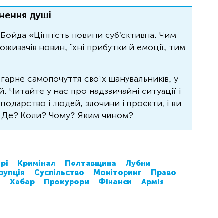
нення душі
Бойда «Цінність новини суб'єктивна. Чим
живачів новин, їхні прибутки й емоції, тим
 гарне самопочуття своїх шанувальників, у
 Читайте у нас про надзвичайні ситуації і
осподарство і людей, злочини і проєкти, і ви
? Де? Коли? Чому? Яким чином?
рі
Кримінал
Полтавщина
Лубни
рупція
Суспільство
Моніторинг
Право
і
Хабар
Прокурори
Фінанси
Армія