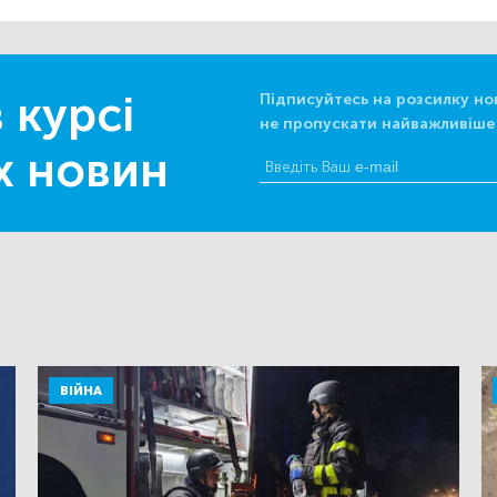
 курсі
Підписуйтесь на розсилку но
не пропускати найважливіше
х новин
ВІЙНА