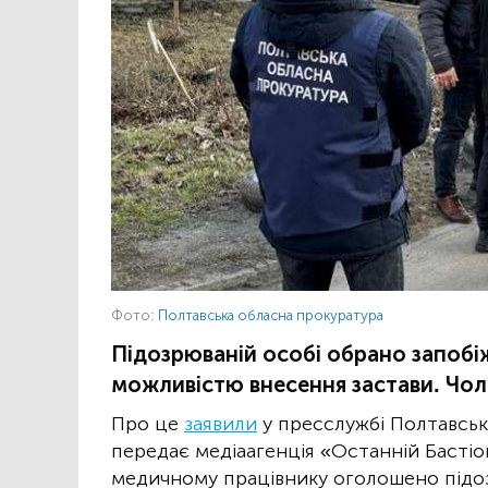
Фото:
Полтавська обласна прокуратура
Підозрюваній особі обрано запобі
можливістю внесення застави. Чоло
Про це
заявили
у пресслужбі Полтавськ
передає медіаагенція «Останній Бастіо
медичному працівнику оголошено підоз