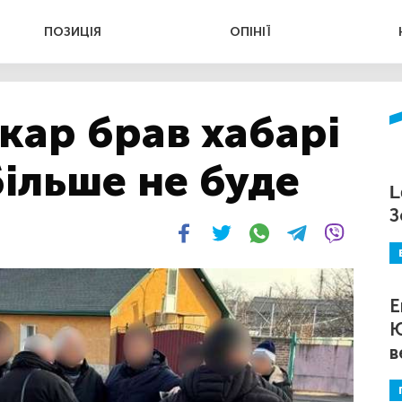
ПОЗИЦІЯ
ОПІНІЇ
кар брав хабарі
більше не буде
L
З
Е
Ю
в