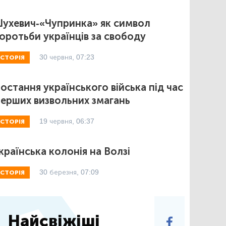
ухевич-«Чупринка» як символ
оротьби українців за свободу
30 червня, 07:23
ІСТОРІЯ
остання українського війська під час
ерших визвольних змагань
19 червня, 06:37
ІСТОРІЯ
країнська колонія на Волзі
30 березня, 07:09
ІСТОРІЯ
Найсвіжіші