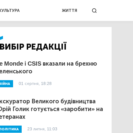
КУЛЬТУРА
ЖИТТЯ
ВИБІР РЕДАКЦІЇ
e Monde і CSIS вказали на брехню
еленського
01 серпня, 18:28
ВІЙНА
кскуратор Великого будівництва
рій Голик готується «заробити» на
етеранах
23 липня, 11:03
ПОЛІТИКА