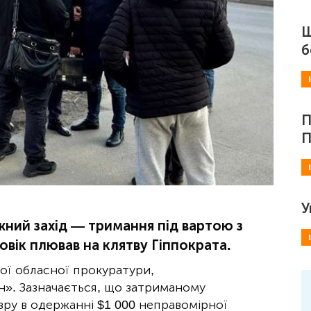
Ш
б
П
П
У
жний захід — тримання під вартою з
вік плював на клятву Гіппократа.
ої обласної прокуратури,
н». Зазначається, що затриманому
ру в одержанні $1 000 неправомірної