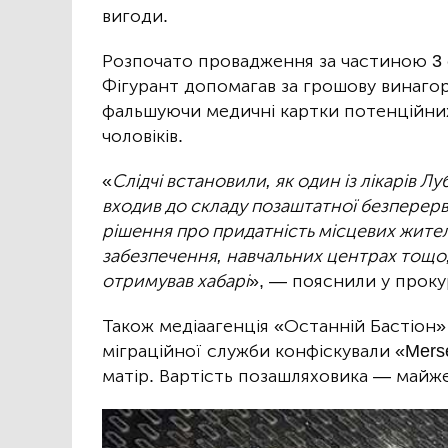
вигоди.
Розпочато провадження за частиною 3 с
Фігурант допомагав за грошову винагор
фальшуючи медичні картки потенційних
чоловіків.
«
Слідчі встановили, як один із лікарів Л
входив до складу позаштатної безперервн
рішення про придатність місцевих жител
забезпечення, навчальних центрах тощо, 
отримував хабарі
», — пояснили у прок
Також медіаагенція «Останній Бастіон»
міграційної служби конфіскували «Mers
матір. Вартість позашляховика — майже