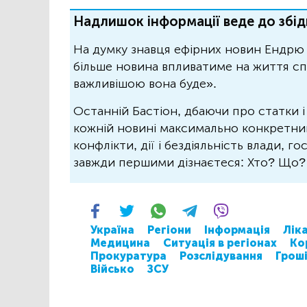
Надлишок інформації веде до збід
На думку знавця ефірних новин Ендрю 
більше новина впливатиме на життя спо
важливішою вона буде».
Останній Бастіон, дбаючи про статки і
кожній новині максимально конкретний.
конфлікти, дії і бездіяльність влади, г
завжди першими дізнаєтеся: Хто? Що
Україна
Регіони
Інформація
Ліка
Медицина
Ситуація в регіонах
Ко
Прокуратура
Розслідування
Грош
Військо
ЗСУ