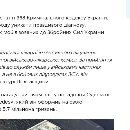
татті 368 Кримінального кодексу України.
оду уникати правдивого діагнозу,
 мобілізованих до Збройних Сил України
убенської лікарні інтенсивного лікування
ої військово-лікарської комісії. За прийняття
ів до служби лише у військових частинах
а не в бойових підрозділах ЗСУ, він
уратурі Полтавщини.
 нагадує читачам, що у посадовця Одеської
edes», який він оформив на свою
 5,7 мільйона гривень.