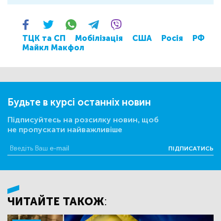
ТЦК та СП
Мобілізація
США
Росія
РФ
Майкл Макфол
Будьте в курсі останніх новин
Підписуйтесь на розсилку новин, щоб
не пропускати найважливіше
ПІДПИСАТИСЬ
ЧИТАЙТЕ ТАКОЖ: