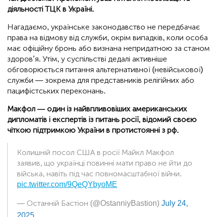
діяльності ТЦК в Україні.
Нагадаємо, українське законодавство не передбачає
права на відмову від служби, окрім випадків, коли особа
має офіційну бронь або визнана непридатною за станом
здоров’я. Утім, у суспільстві дедалі активніше
обговорюється питання альтернативної (невійськової)
служби — зокрема для представників релігійних або
пацифістських переконань.
Макфол — один із найвпливовіших американських
дипломатів і експертів із питань росії, відомий своєю
чіткою підтримкою України в протистоянні з рф.
Колишній посол США в росії Майкл Макфол
заявив, що українці повинні мати право не йти до
війська, навіть під час повномасштабної війни.
pic.twitter.com/9QeQYbyoME
— Останній Бастіон (@OstanniyBastion)
July 24,
2025