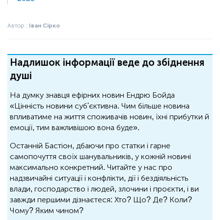
Автор :
Іван Сірко
Надлишок інформації веде до збіднення
душі
На думку знавця ефірних новин Ендрю Бойда
«Цінність новини суб'єктивна. Чим більше новина
впливатиме на життя споживачів новин, їхні прибутки й
емоції, тим важливішою вона буде».
Останній Бастіон, дбаючи про статки і гарне
самопочуття своїх шанувальників, у кожній новині
максимально конкретний. Читайте у нас про
надзвичайні ситуації і конфлікти, дії і бездіяльність
влади, господарство і людей, злочини і проєкти, і ви
завжди першими дізнаєтеся: Хто? Що? Де? Коли?
Чому? Яким чином?