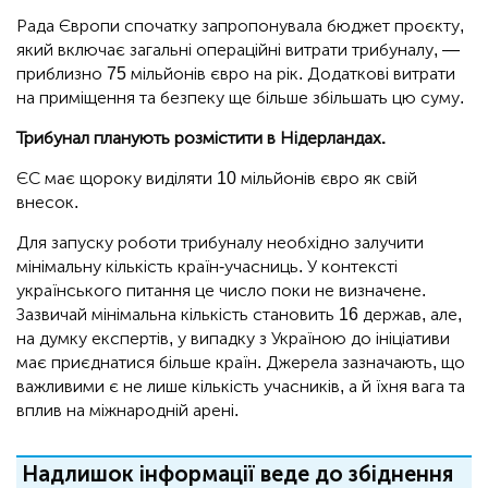
Рада Європи спочатку запропонувала бюджет проєкту,
який включає загальні операційні витрати трибуналу, —
приблизно 75 мільйонів євро на рік. Додаткові витрати
на приміщення та безпеку ще більше збільшать цю суму.
Трибунал планують розмістити в Нідерландах.
ЄС має щороку виділяти 10 мільйонів євро як свій
внесок.
Для запуску роботи трибуналу необхідно залучити
мінімальну кількість країн-учасниць. У контексті
українського питання це число поки не визначене.
Зазвичай мінімальна кількість становить 16 держав, але,
на думку експертів, у випадку з Україною до ініціативи
має приєднатися більше країн. Джерела зазначають, що
важливими є не лише кількість учасників, а й їхня вага та
вплив на міжнародній арені.
Надлишок інформації веде до збіднення