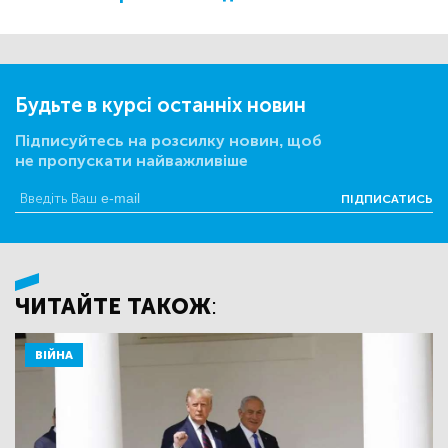
Будьте в курсі останніх новин
Підписуйтесь на розсилку новин, щоб
не пропускати найважливіше
ПІДПИСАТИСЬ
ЧИТАЙТЕ ТАКОЖ:
ВІЙНА