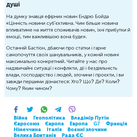
душі
На думку знавця ефірних новин Ендрю Бойда
«Цінність новини суб'єктивна. Чим більше новина
впливатиме на життя споживачів новин, їхні прибутки й
емоції, тим важливішою вона буде».
Останній Бастіон, дбаючи про статки і гарне
самопочуття своїх шанувальників, у кожній новині
максимально конкретний. Читайте у нас про
надзвичайні ситуації і конфлікти, дії і бездіяльність
влади, господарство і людей, злочини і проєкти, і ви
завжди першими дізнаєтеся: Хто? Що? Де? Коли?
Чому? Яким чином?
Війна
Геополітика
Владімір Путін
Євросоюз
Європа
Европа
G7
Франція
Німеччина
Італія
Воєнні злочини
Велика Британія
Рада ЄС