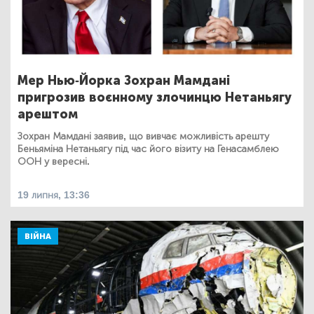
Мер Нью-Йорка Зохран Мамдані
пригрозив воєнному злочинцю Нетаньягу
арештом
Зохран Мамдані заявив, що вивчає можливість арешту
Беньяміна Нетаньягу під час його візиту на Генасамблею
ООН у вересні.
19 липня, 13:36
ВІЙНА