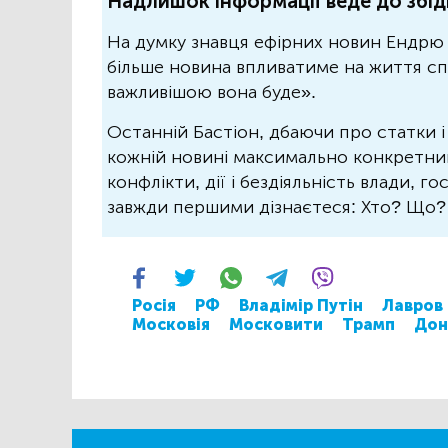
Надлишок інформації веде до збід
На думку знавця ефірних новин Ендрю 
більше новина впливатиме на життя спо
важливішою вона буде».
Останній Бастіон, дбаючи про статки і
кожній новині максимально конкретний.
конфлікти, дії і бездіяльність влади, г
завжди першими дізнаєтеся: Хто? Що
Росія
РФ
Владімір Путін
Лавров
Московія
Московити
Трамп
Дон