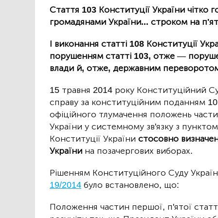
Стаття 103 Конституції України чітко 
громадянами України... строком на п'ят
І виконання статті 108 Конституції Укр
порушенням статті 103, отже
—
поруше
влади й, отже, державним переворото
15 травня 2014 року Конституційний Су
справу за конституційним поданням 10
офіційного тлумачення положень частин
України у системному зв'язку з пункто
Конституції України
стосовно визначен
України
на позачергових виборах.
Рішенням Конституційного Суду України
19/2014
було встановлено, що:
Положення частин першої, п'ятої статт