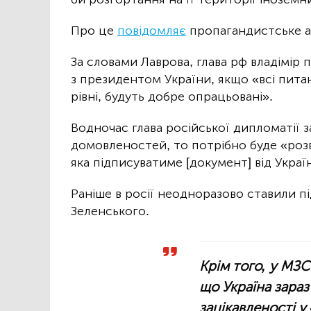
Про це
повідомляє
пропагандистське а
За словами Лаврова, глава рф владімір 
з президентом України, якщо «всі пита
рівні, будуть добре опрацьовані».
Водночас глава російської дипломатії з
домовленостей, то потрібно буде «роз
яка підписуватиме [документ] від Украї
Раніше в росії неодноразово ставили п
Зеленського.
Крім того, у МЗ
що Україна зара
зацікавленості у