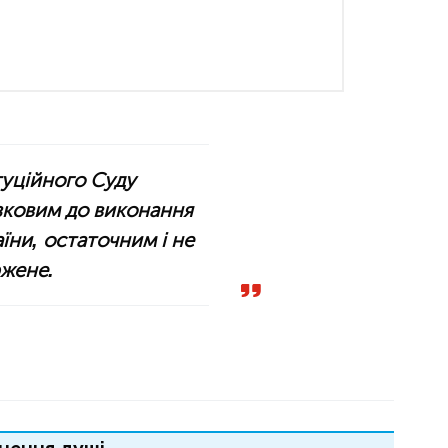
уційного Суду
язковим до виконання
аїни, остаточним і не
ржене.