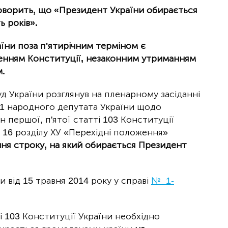
говорить, що «Президент України обирається
ь років».
аїни поза п'ятирічним терміном є
нням Конституції, незаконним утриманням
м.
д України розглянув на пленарному засіданні
1 народного депутата України щодо
 першої, п'ятої статті 103 Конституції
м 16 розділу ХУ «Перехідні положення»
ня строку, на який обирається Президент
 від 15 травня 2014 року у справі
№ 1-
і 103 Конституції України необхідно