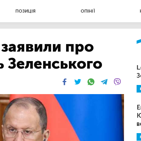
ПОЗИЦІЯ
ОПІНІЇ
у заявили про
ь Зеленського
L
З
Е
Ю
в