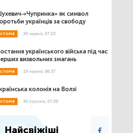
ухевич-«Чупринка» як символ
оротьби українців за свободу
30 червня, 07:23
ІСТОРІЯ
остання українського війська під час
ерших визвольних змагань
19 червня, 06:37
ІСТОРІЯ
країнська колонія на Волзі
30 березня, 07:09
ІСТОРІЯ
Найсвіжіші