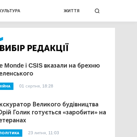
КУЛЬТУРА
ЖИТТЯ
ВИБІР РЕДАКЦІЇ
e Monde і CSIS вказали на брехню
еленського
01 серпня, 18:28
ВІЙНА
кскуратор Великого будівництва
рій Голик готується «заробити» на
етеранах
23 липня, 11:03
ПОЛІТИКА