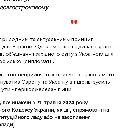
 довгостроковому
 «природним та актуальним» принцип
для України. Однак москва відкидає гарантії
ії, об’єднання західного світу з Україною для
осійської дипломатії.
бсолютно неприйнятна» присутність іноземних
инуватив Європу та Україну в підриві зусиль
ути «першоджерела» війни.
, починаючи з 21 травня 2024 року
го Кодексу України, як дії, спрямовані на
итуційного ладу або на захоплення
влади).