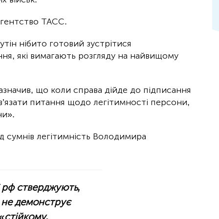
гентство ТАСС.
путін нібито готовий зустрітися
ння, які вимагають розгляду на найвищому
азначив, що коли справа дійде до підписання
в’язати питання щодо легітимності персони,
ни».
ід сумнів легітимність Володимира
С рф стверджують,
з не демонструє
 «стійкому,