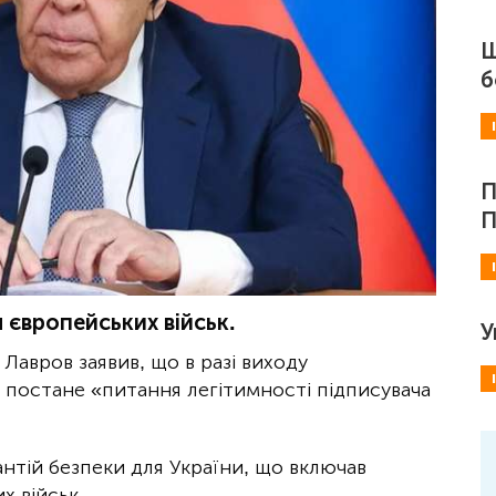
Ш
б
П
П
 європейських військ.
У
 Лавров заявив, що в разі виходу
 постане «питання легітимності підписувача
рантій безпеки для України, що включав
х військ.