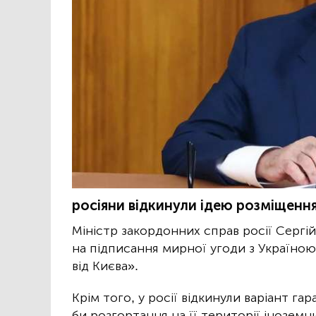
росіяни відкинули ідею розміщення
Міністр закордонних справ росії Сергій
на підписання мирної угоди з Україною
від Києва».
Крім того, у росії відкинули варіант га
би розгортання на її території іноземни