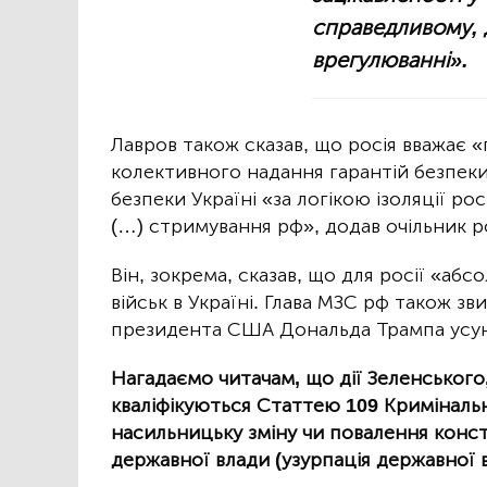
справедливому,
врегулюванні».
Лавров також сказав, що росія вважає
колективного надання гарантій безпеки 
безпеки Україні «за логікою ізоляції рос
(…) стримування рф», додав очільник р
Він, зокрема, сказав, що для росії «а
військ в Україні. Глава МЗС рф також зв
президента США Дональда Трампа усун
Нагадаємо читачам, що дії Зеленського
кваліфікуються Статтею 109 Кримінально
насильницьку зміну чи повалення конст
державної влади (узурпація державної 