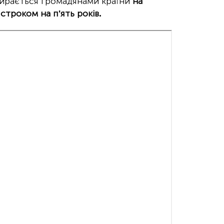
бирається громадянами країни
на
 строком на п'ять років.