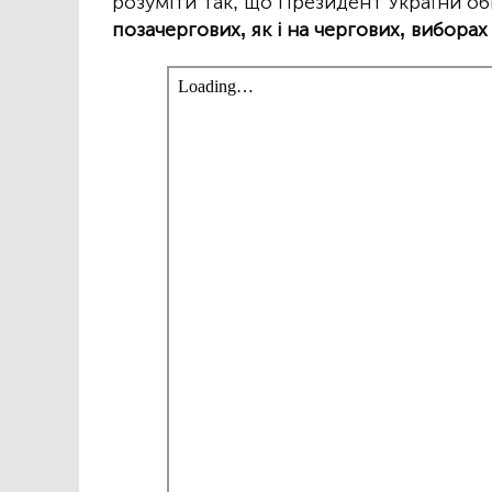
розуміти так, що Президент України о
позачергових, як і на чергових, виборах