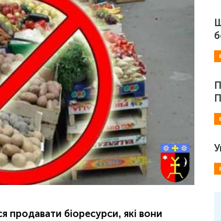
Ш
б
П
П
У
я продавати біоресурси, які вони