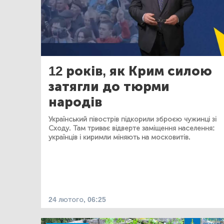
12 років, як Крим силою
затягли до тюрми
народів
Український півострів підкорили зброєю чужинці зі
Сходу. Там триває відверте заміщення населення:
українців і киримли міняють на московитів.
24 лютого, 06:25