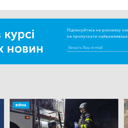
 курсі
Підписуйтесь на розсилку но
не пропускати найважливіше
х новин
ВІЙНА