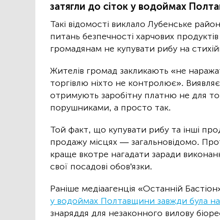
затягли до сіток у водоймах Полта
Такі відомості виклало Лубенське райо
питань безпечності харчових продуктів
громадянам не купувати рибу на стихій
Жителів громад закликають «не наражат
торгівлю ніхто не контролює». Виявля
отримують заробітну платню не для то
порушниками, а просто так.
Той факт, що купувати рибу та інші про
продажу місцях — загальновідомо. Пр
краще вкотре нагадати заради виконанн
свої посадові обов'язки.
Раніше медіаагенція «Останній Бастіон
у водоймах Полтавщини завжди була на
знаряддя для незаконного вилову біоре