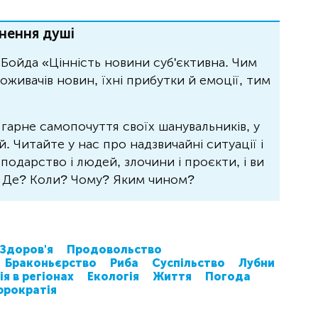
нення душі
Бойда «Цінність новини суб'єктивна. Чим
живачів новин, їхні прибутки й емоції, тим
 гарне самопочуття своїх шанувальників, у
 Читайте у нас про надзвичайні ситуації і
осподарство і людей, злочини і проєкти, і ви
? Де? Коли? Чому? Яким чином?
Здоров'я
Продовольство
Браконьєрство
Риба
Суспільство
Лубни
я в регіонах
Екологія
Життя
Погода
юрократія