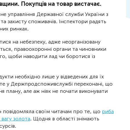
вщини. Покупців на товар вистачає.
нне управління Державної служби України з
 та захисту споживачів. Інспектори радять
них ринках.
ися на небезпеку, адже неорганізовану
ється, правоохоронні органи та чиновники
го, щоби наводити лад чи боротися із
дукти необхідно лише у відведених для їх
оте у Держпродспоживслужбі переконані, що
я плану, але аж ніяк не почати виконувати
» повідомляла своїм читачам про те, що
риба
 вагу золота
. Щодня в області знімають
сурсів.