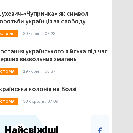
ухевич-«Чупринка» як символ
оротьби українців за свободу
30 червня, 07:23
ІСТОРІЯ
остання українського війська під час
ерших визвольних змагань
19 червня, 06:37
ІСТОРІЯ
країнська колонія на Волзі
30 березня, 07:09
ІСТОРІЯ
Найсвіжіші