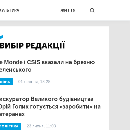
КУЛЬТУРА
ЖИТТЯ
ВИБІР РЕДАКЦІЇ
e Monde і CSIS вказали на брехню
еленського
01 серпня, 18:28
ВІЙНА
кскуратор Великого будівництва
рій Голик готується «заробити» на
етеранах
23 липня, 11:03
ПОЛІТИКА