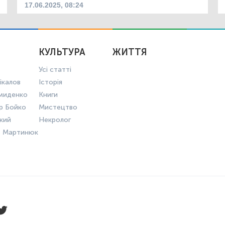
17.06.2025, 08:24
КУЛЬТУРА
ЖИТТЯ
Усі статті
ікалов
Історія
миденко
Книги
р Бойко
Мистецтво
ький
Некролог
в Мартинюк