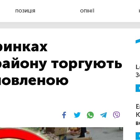
ПОЗИЦІЯ
ОПІНІЇ
ринках
району торгують
L
ловленою
З
Е
Ю
в