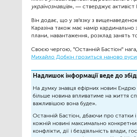
українознавців
», — стверджує активіст 
Він додає, що у зв'язку з вищенаведено
Каразіна також має намір кардинально з
плани, навантаження, розклад занять т
Своєю чергою, "Останній Бастіон" наг
Михайло Добкін грозиться наново русиф
Надлишок інформації веде до збід
На думку знавця ефірних новин Ендрю 
більше новина впливатиме на життя спо
важливішою вона буде».
Останній Бастіон, дбаючи про статки і
кожній новині максимально конкретний.
конфлікти, дії і бездіяльність влади, г