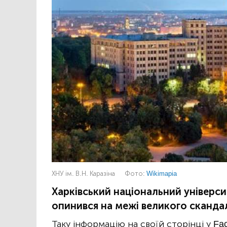
ХНУ ім. В.Н. Каразіна
Фото:
Wikimapia
Харківський національний універси
опинився на межі великого сканда
Таку інформацію на своїй сторінці у F