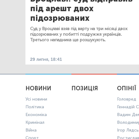
під арешт двох
підозрюваних
Суд у Вроцлаві взяв під варту на три місяці двох
підозрюваних у побитті подружжя українців.
Третього нападника ще розшукують.
29 липня, 18:41
НОВИНИ
ПОЗИЦІЯ
ОПІНІЇ
Усі новини
Головред
Політика
Геннадій С
Економіка
Вадим Де
Кримінал
Володими
Війна
Ігор Лядс
Спорт
Ростисла