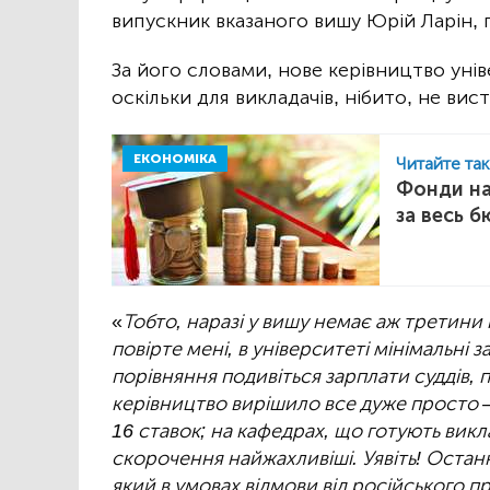
випускник вказаного вишу Юрій Ларін, п
За його словами, нове керівництво ун
оскільки для викладачів, нібито, не вис
ЕКОНОМІКА
Читайте та
Фонди на
за весь 
«
Тобто, наразі у вишу немає аж третини
повірте мені, в університеті мінімальні 
порівняння подивіться зарплати суддів, п
керівництво вирішило все дуже просто 
16 ставок; на кафедрах, що готують викла
скорочення найжахливіші. Уявіть! Останн
який в умовах відмови від російського п