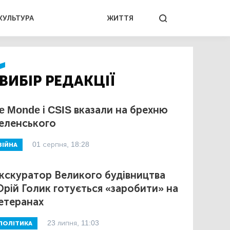
КУЛЬТУРА
ЖИТТЯ
ВИБІР РЕДАКЦІЇ
e Monde і CSIS вказали на брехню
еленського
01 серпня, 18:28
ВІЙНА
кскуратор Великого будівництва
рій Голик готується «заробити» на
етеранах
23 липня, 11:03
ПОЛІТИКА