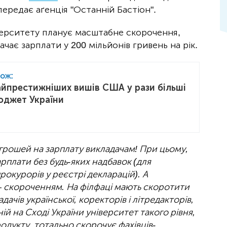
ередає аґенція "Останній Бастіон".
іверситету планує масштабне скорочення,
тачає зарплати у 200 мільйонів гривень на рік.
кож:
йпрестижніших вишів США у рази більші
бюджет України
 грошей на зарплату викладачам! При цьому,
зарплати без будь-яких надбавок (для
рокурорів у реєстрі декларацій). А
– скороченням. На філфаці мають скоротити
дачів української, коректорів і літредакторів,
ій на Сході України університет такого рівня,
родукту, тотально скорочує фахівців-