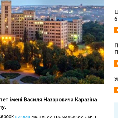
Ш
б
П
П
У
тет імені Василя Назаровича Каразіна
лу.
acebook
виклав
місцевий громадський діяч і