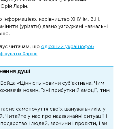
Юрій Ларін.
ю інформацією, керівництво ХНУ ім. В.Н.
мінити (урізати) давно узгоджені навчальні
ощо.
адує читачам, що
одіозний українофоб
ікувати Харків
.
нення душі
Бойда «Цінність новини суб'єктивна. Чим
живачів новин, їхні прибутки й емоції, тим
 гарне самопочуття своїх шанувальників, у
 Читайте у нас про надзвичайні ситуації і
осподарство і людей, злочини і проєкти, і ви