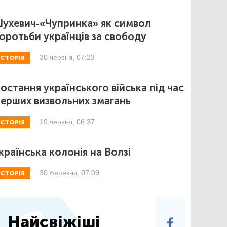
ухевич-«Чупринка» як символ
оротьби українців за свободу
30 червня, 07:23
ІСТОРІЯ
остання українського війська під час
ерших визвольних змагань
19 червня, 06:37
ІСТОРІЯ
країнська колонія на Волзі
30 березня, 07:09
ІСТОРІЯ
Найсвіжіші