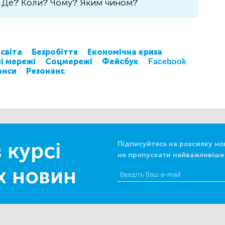
? Де? Коли? Чому? Яким чином?
світа
Безробіття
Економічна криза
і мережі
Соцмережі
Фейсбук
Facebook
анси
Резонанс
 курсі
Підписуйтесь на розсилку но
не пропускати найважливіше
х новин