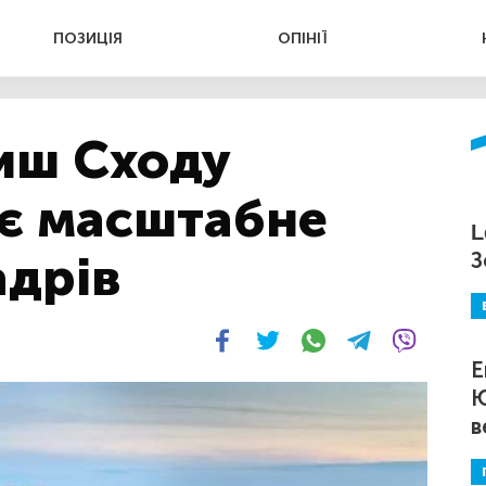
ПОЗИЦІЯ
ОПІНІЇ
иш Сходу
ує масштабне
L
адрів
З
Е
Ю
в