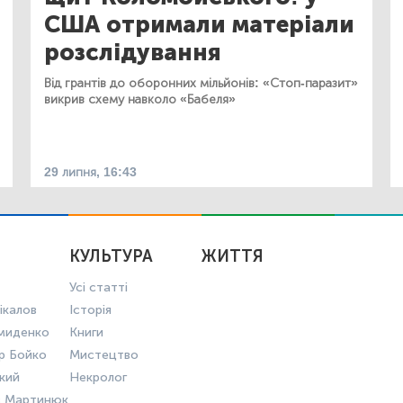
США отримали матеріали
розслідування
Від грантів до оборонних мільйонів: «Стоп-паразит»
викрив схему навколо «Бабеля»
29 липня, 16:43
КУЛЬТУРА
ЖИТТЯ
Усі статті
ікалов
Історія
миденко
Книги
р Бойко
Мистецтво
ький
Некролог
в Мартинюк