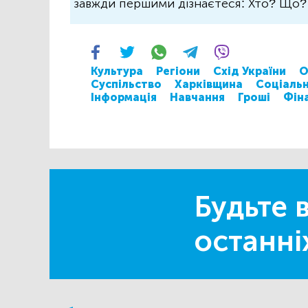
завжди першими дізнаєтеся: Хто? Що
Культура
Регіони
Схід України
О
Суспільство
Харківщина
Соціальн
Інформація
Навчання
Гроші
Фін
Будьте в
останні