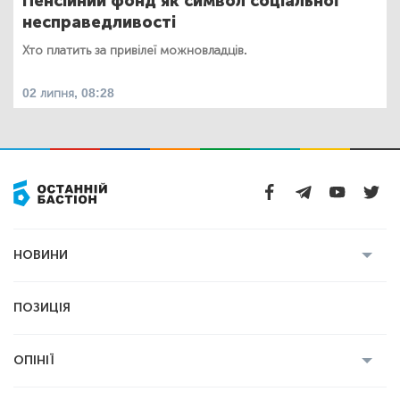
Пенсійний фонд як символ соціальної
несправедливості
Хто платить за привілеї можновладців.
02 липня, 08:28
НОВИНИ
Усі новини
Кримінал
Полтава
ПОЗИЦІЯ
Політика
Війна
Світ
ОПІНІЇ
Економіка
Спорт
Головред
Володимир Бойко
Ростислав