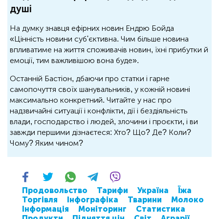
душі
На думку знавця ефірних новин Ендрю Бойда
«Цінність новини суб'єктивна. Чим більше новина
впливатиме на життя споживачів новин, їхні прибутки й
емоції, тим важливішою вона буде».
Останній Бастіон, дбаючи про статки і гарне
самопочуття своїх шанувальників, у кожній новині
максимально конкретний. Читайте у нас про
надзвичайні ситуації і конфлікти, дії і бездіяльність
влади, господарство і людей, злочини і проєкти, і ви
завжди першими дізнаєтеся: Хто? Що? Де? Коли?
Чому? Яким чином?
Продовольство
Тарифи
Україна
Їжа
Торгівля
Інфографіка
Тварини
Молоко
Інформація
Моніторинг
Статистика
Продукти
Підняття цін
Світ
Аграрії