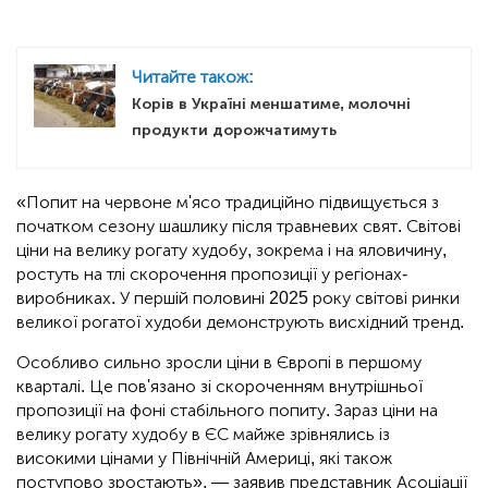
Читайте також:
Корів в Україні меншатиме, молочні
продукти дорожчатимуть
«Попит на червоне м'ясо традиційно підвищується з
початком сезону шашлику після травневих свят. Світові
ціни на велику рогату худобу, зокрема і на яловичину,
ростуть на тлі скорочення пропозиції у регіонах-
виробниках. У першій половині 2025 року світові ринки
великої рогатої худоби демонструють висхідний тренд.
Особливо сильно зросли ціни в Європі в першому
кварталі. Це пов'язано зі скороченням внутрішньої
пропозиції на фоні стабільного попиту. Зараз ціни на
велику рогату худобу в ЄС майже зрівнялись із
високими цінами у Північній Америці, які також
поступово зростають», — заявив представник Асоціації