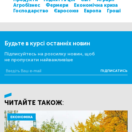
Агробізнес
Фермери
Економічна криза
Господарство
Євросоюз
Европа
Гроші
Будьте в курсі останніх новин
Підписуйтесь на розсилку новин, щоб
не пропускати найважливіше
ПІДПИСАТИСЬ
ЧИТАЙТЕ ТАКОЖ:
ЕКОНОМІКА