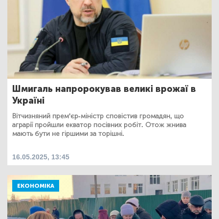
Шмигаль напророкував великі врожаї в
Україні
Вітчизняний прем'єр-міністр сповістив громадян, що
аграрії пройшли екватор посівних робіт. Отож жнива
мають бути не гіршими за торішні.
16.05.2025, 13:45
ЕКОНОМІКА