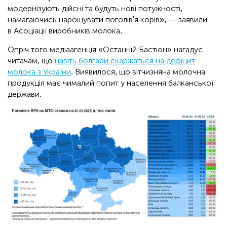
модернізують дійсні та будуть нові потужності,
намагаючись нарощувати поголів'я корів», — заявили
в Асоціації виробників молока.
Опріч того медіаагенція «Останній Бастіон» нагадує
читачам, що
навіть болгари скаржаться на дефіцит
молока з України
. Виявилося, що вітчизняна молочна
продукція має чималий попит у населення балканської
держави.