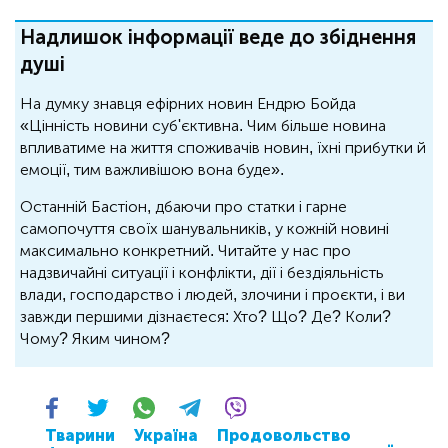
Надлишок інформації веде до збіднення
душі
На думку знавця ефірних новин Ендрю Бойда
«Цінність новини суб'єктивна. Чим більше новина
впливатиме на життя споживачів новин, їхні прибутки й
емоції, тим важливішою вона буде».
Останній Бастіон, дбаючи про статки і гарне
самопочуття своїх шанувальників, у кожній новині
максимально конкретний. Читайте у нас про
надзвичайні ситуації і конфлікти, дії і бездіяльність
влади, господарство і людей, злочини і проєкти, і ви
завжди першими дізнаєтеся: Хто? Що? Де? Коли?
Чому? Яким чином?
Тварини
Україна
Продовольство