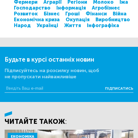
Фермери
Аграрії
Регіони
Молоко
Їжа
Господарство
Інформація
Агробізнес
Розвиток
Бізнес
Гроші
Фінанси
Війна
Економічна криза
Окупація
Виробництво
Народ
Українці
Життя
Інфографіка
Будьте в курсі останніх новин
Підписуйтесь на розсилку новин, щоб
не пропускати найважливіше
ПІДПИСАТИСЬ
ЧИТАЙТЕ ТАКОЖ:
ЕКОНОМІКА