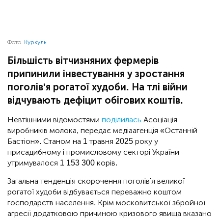
Фото:
Куркуль
Більшість вітчизняних фермерів
припинили інвестування у зростання
поголів'я рогатої худоби. На тлі війни
відчувають дефіцит обігових коштів.
Невтішними відомостями
поділилась
Асоціація
виробників молока, передає медіаагенція «Останній
Бастіон». Станом на 1 травня 2025 року у
присадибному і промисловому секторі України
утримувалося 1 153 300 корів.
Загальна тенденція скорочення поголів'я великої
рогатої худоби відбувається переважно коштом
господарств населення. Крім московитської збройної
агресії додатковою причиною кризового явища вказано