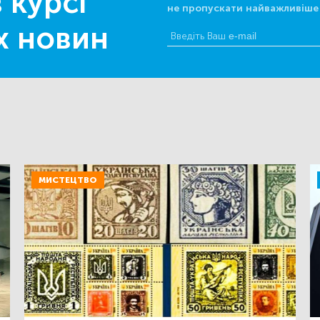
 курсі
не пропускати найважливіше
х новин
МИСТЕЦТВО