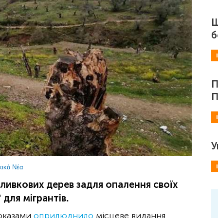
Ш
б
П
П
У
κικά Νέα
ливкових дерев задля опалення своїх
 для мігрантів.
доказами
оприлюднило
місцеве видання