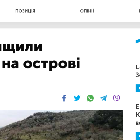
ПОЗИЦІЯ
ОПІНІЇ
ищили
 на острові
L
З
Е
Ю
в