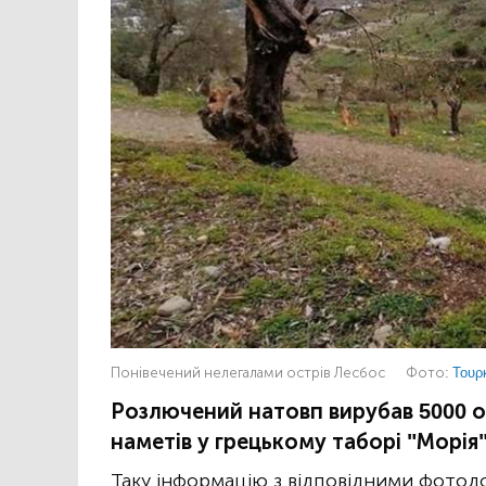
Понівечений нелегалами острів Лесбос
Фото:
Τουρ
Розлючений натовп вирубав 5000 о
наметів у грецькому таборі "Морія"
Таку інформацію з відповідними фото