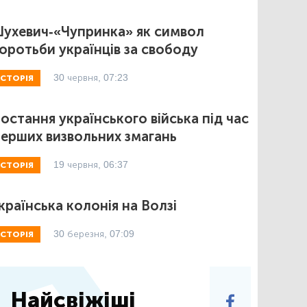
ухевич-«Чупринка» як символ
оротьби українців за свободу
30 червня, 07:23
ІСТОРІЯ
остання українського війська під час
ерших визвольних змагань
19 червня, 06:37
ІСТОРІЯ
країнська колонія на Волзі
30 березня, 07:09
ІСТОРІЯ
Найсвіжіші