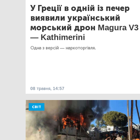
У Греції в одній із печер
виявили український
морський дрон Magura V3
— Kathimerini
Одна з версій — наркоторгівля.
08 травня, 14:57
СВІТ