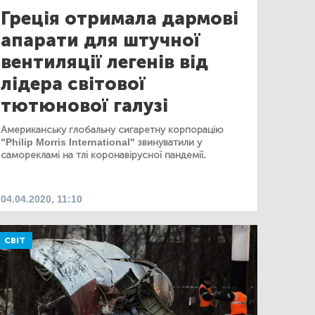
Греція отримала дармові
апарати для штучної
вентиляції легенів від
лідера світової
тютюнової галузі
Американську глобальну сигаретну корпорацію
"Philip Morris International" звинуватили у
саморекламі на тлі коронавірусної пандемії.
04.04.2020, 11:10
СВІТ