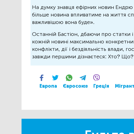
На думку знавця ефірних новин Ендрю 
більше новина впливатиме на життя спо
важливішою вона буде».
Останній Бастіон, дбаючи про статки і
кожній новині максимально конкретний.
конфлікти, дії і бездіяльність влади, г
завжди першими дізнаєтеся: Хто? Що
Европа
Євросоюз
Греція
Мігран