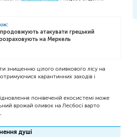
кож:
 продовжують атакувати грецький
 розраховують на Меркель
ти знищенню цілого оливкового лісу на
 дотримуючися карантинних заходів і
відновлення понівеченій екосистемі може
ільний врожай оливок на Лесбосі варто
.
нення душі