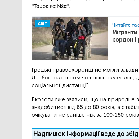
"Τουρκικά Νέα".
СВІТ
Читайте та
Мігранти
кордон і
Грецькі правоохоронці не могли завади
Лесбосі натовпом чоловіків-нелегалів,
соціальної дистанції.
Екологи вже заявили, що на природне 
знадобитися від 65 до 80 років, а стаб
очікувати не раніше ніж за 100-150 років
Надлишок інформації веде до збід