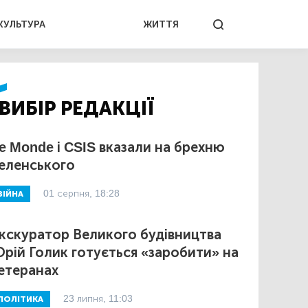
КУЛЬТУРА
ЖИТТЯ
ВИБІР РЕДАКЦІЇ
e Monde і CSIS вказали на брехню
еленського
01 серпня, 18:28
ВІЙНА
кскуратор Великого будівництва
рій Голик готується «заробити» на
етеранах
23 липня, 11:03
ПОЛІТИКА