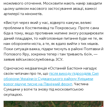
можливого оточення. Московити мають намір завадити
цьому шляхом масового застосування авіації, важкої
артилерії та мінометів.
«Виступ через який у нас, відверто кажучи, великі
проблеми в Костянтинівці та Покровську. Проте сама
біда в тому, якщо противник матиме змогу розширювати
даний плацдарм, то найголовніше питання буде не те, як
нам обороняти міста, а те, як вдало вийти з тих мішків.
Поки ситуація важка, підари тиснуть в районі Полтавки й
Попового Яру, зокрема тепер і там тривають бої», —
заявив військовослужбовець ЗСУ.
Одночасно медіаагенція «Останній Бастіон» нагадує
своїм читачам про те, що
після виходу підрозділів Сил
оборони України із Суджанського району Курщини
ворог рішуче тисне на Північний фронт
. Частина
Сумщини у вогні та знову під московитською
окупацією.