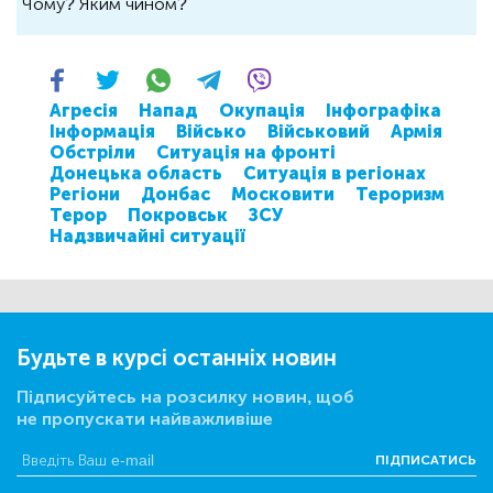
Чому? Яким чином?
Агресія
Напад
Окупація
Інфографіка
Інформація
Військо
Військовий
Армія
Обстріли
Ситуація на фронті
Донецька область
Ситуація в регіонах
Регіони
Донбас
Московити
Тероризм
Терор
Покровськ
ЗСУ
Надзвичайні ситуації
Будьте в курсі останніх новин
Підписуйтесь на розсилку новин, щоб
не пропускати найважливіше
ПІДПИСАТИСЬ