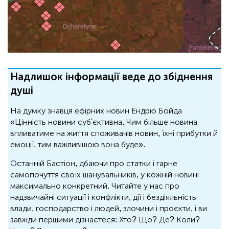
Надлишок інформації веде до збіднення
душі
На думку знавця ефірних новин Ендрю Бойда
«Цінність новини суб'єктивна. Чим більше новина
впливатиме на життя споживачів новин, їхні прибутки й
емоції, тим важливішою вона буде».
Останній Бастіон, дбаючи про статки і гарне
самопочуття своїх шанувальників, у кожній новині
максимально конкретний. Читайте у нас про
надзвичайні ситуації і конфлікти, дії і бездіяльність
влади, господарство і людей, злочини і проєкти, і ви
завжди першими дізнаєтеся: Хто? Що? Де? Коли?