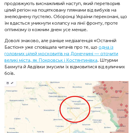
продовжують виснажливий наступ, який перетворив
цілий регіон на поцятковану плямами від вибухів на
знелюднену пустелю. Оборонці України переконані, що
їм вдасться уникнути колапсу на лінії фронту, проте
оптимізму із кожним днем усе менше.
Доволі знаково, але раніше медіаагенція «Останній
Бастіон» уже сповіщала читачів про те, що
одна із
головних цілей московитів на Донеччині — оточити
великі міста, як Покровськ і Костянтинівка
. Штурми
Бахмута й Авдіївки змусили їх відмовитися від вуличних
боїв.