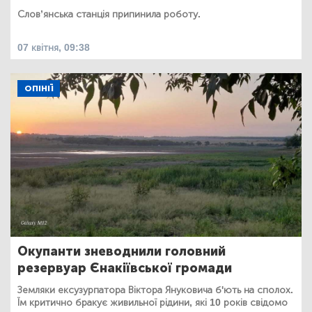
Слов’янська станція припинила роботу.
07 квітня, 09:38
ОПІНІЇ
Окупанти зневоднили головний
резервуар Єнакіївської громади
Земляки ексузурпатора Віктора Януковича б'ють на сполох.
Їм критично бракує живильної рідини, які 10 років свідомо