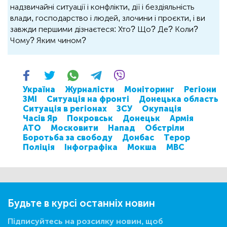
надзвичайні ситуації і конфлікти, дії і бездіяльність
влади, господарство і людей, злочини і проєкти, і ви
завжди першими дізнаєтеся: Хто? Що? Де? Коли?
Чому? Яким чином?
Україна
Журналісти
Моніторинг
Регіони
ЗМІ
Ситуація на фронті
Донецька область
Ситуація в регіонах
ЗСУ
Окупація
Часів Яр
Покровськ
Донецьк
Армія
АТО
Московити
Напад
Обстріли
Боротьба за свободу
Донбас
Терор
Поліція
Інфографіка
Мокша
МВС
Будьте в курсі останніх новин
Підписуйтесь на розсилку новин, щоб