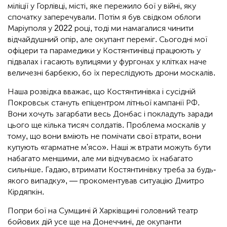
міліції у Горлівці, місті, яке пережило бої у війні, яку
спочатку заперечували. Потім я був свідком облоги
Маріуполя у 2022 році, тоді ми намагалися чинити
відчайдушний опір, але окупант переміг. Сьогодні мої
офіцери та парамедики у Костянтинівці працюють у
підвалах і гасають вулицями у фургонах у клітках наче
величезні барбекю, бо їх переслідують дрони москалів.
Наша розвідка вважає, що Костянтинівка і сусідній
Покровськ стануть епіцентром літньої кампанії РФ.
Вони хочуть загарбати весь Донбас і покладуть заради
цього ще кілька тисяч солдатів. Проблема москалів у
тому, що вони вміють не помічати свої втрати, вони
купують «гарматне м'ясо». Наші ж втрати можуть бути
набагато меншими, але ми відчуваємо їх набагато
сильніше. Гадаю, втримати Костянтинівку треба за будь-
якого випадку», — прокоментував ситуацію Дмитро
Кірдяпкін.
Попри бої на Сумщині й Харківщині головний театр
бойових дій усе ще на Донеччині, де окупанти