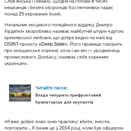
Слов'янська і Лиману. Щодня на голови 8 тисяч
мешканців і безлічі оборонців Костянтинівки падає
понад 25 керованих бомб.
Начальник місцевого поліційного відділку Дмитро
Кірдяпкін хворобливо називає майбутній штурм «дугою
кремлівської любові», що добре видно на мапі від
OSINT-проєкту «Deep State». Його прізвище говорить
про мокшанське коріння, хоча сам він — уродженець
промислового Донбасу, називає себе корінним
українцем.
Читайте також:
Влада чепурить прифронтовий
Краматорськ для окупантів
«Я вже добре знаю їхню практику: вбити, знести,
повторити... Я бачив це у 2014 році, коли був офіцером