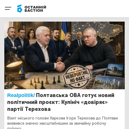
Realpolitik/
Полтавська ОВА готує новий
політичний проєкт: Кулініч «довіряє»
партії Терехова
Візит міського голови Харкова Ігоря Терехова до Полтави
виявився значно масштабнішим за звичайну робочу
поїздку.