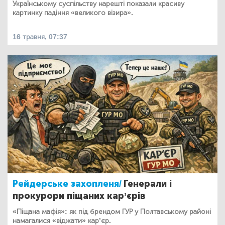
Українському суспільству нарешті показали красиву
картинку падіння «великого візира».
16 травня, 07:37
Рейдерське захопленя/
Генерали і
прокурори піщаних кар’єрів
«Піщана мафія»: як під брендом ГУР у Полтавському районі
намагалися «віджати» кар’єр.