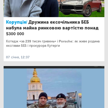
Корупція/
Дружина ексочільника БЕБ
набула майна ринковою вартістю понад
$300 000
Котедж «за 239 тисяч гривень» і Porsche: як живе родина
ексглави БЕБ і прокурора Кутерги
07 січня, 12:37