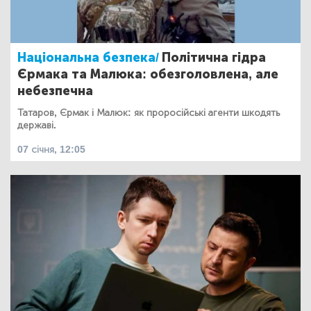
Національна безпека/
Політична гідра
Єрмака та Малюка: обезголовлена, але
небезпечна
Татаров, Єрмак і Малюк: як проросійські агенти шкодять
державі.
07 січня, 12:05