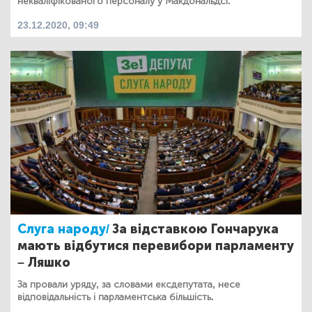
некваліфікованого персоналу у Макдональдсі.
23.12.2020, 09:49
Слуга народу/
За відставкою Гончарука
мають відбутися перевибори парламенту
– Ляшко
За провали уряду, за словами ексдепутата, несе
відповідальність і парламентська більшість.