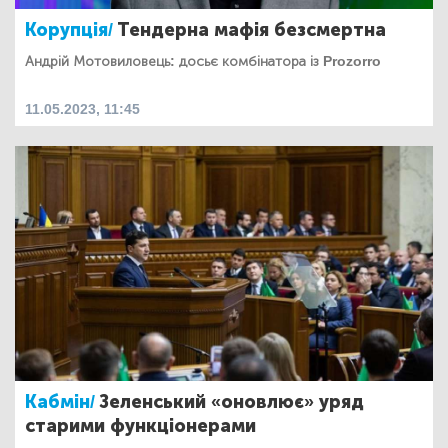
Корупція/
Тендерна мафія безсмертна
Андрій Мотовиловець: досьє комбінатора із Prozorro
11.05.2023, 11:45
Кабмін/
Зеленський «оновлює» уряд
старими функціонерами