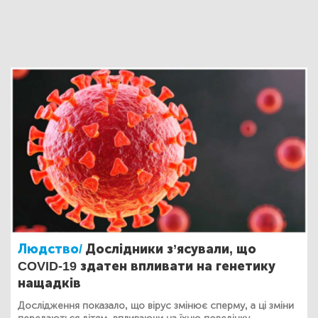
Людство/
Дослідники з’ясували, що
COVID-19 здатен впливати на генетику
нащадків
Дослідження показало, що вірус змінює сперму, а ці зміни