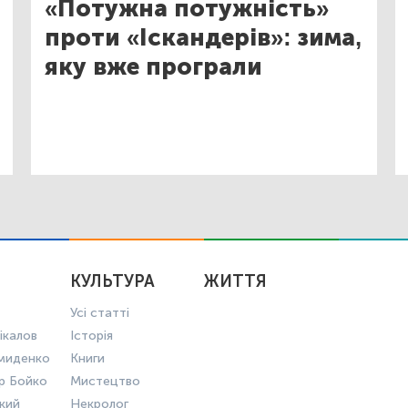
«Потужна потужність»
проти «Іскандерів»: зима,
яку вже програли
КУЛЬТУРА
ЖИТТЯ
Усі статті
ікалов
Історія
миденко
Книги
р Бойко
Мистецтво
ький
Некролог