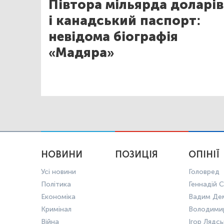
Півтора мільярда доларів
і канадський паспорт:
невідома біографія
«Мадяра»
НОВИНИ
ПОЗИЦІЯ
ОПІНІЇ
Усі новини
Головред
Політика
Геннадій С
Економіка
Вадим Де
Кримінал
Володими
Війна
Ігор Лядс