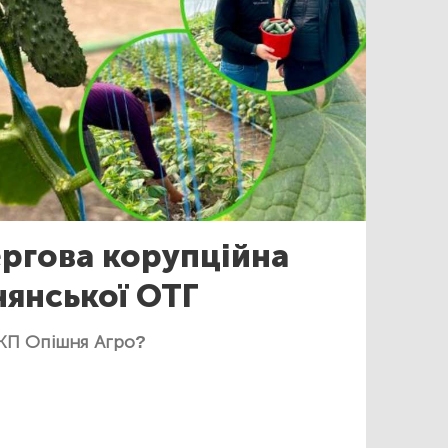
ргова корупційна
янської ОТГ
 КП Опішня Агро?