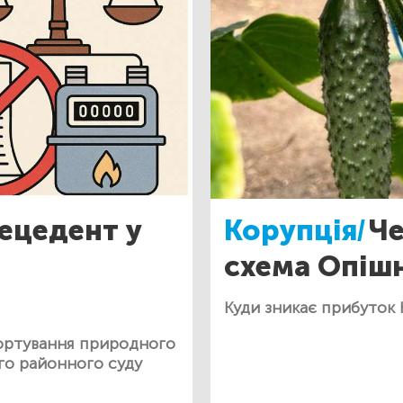
ецедент у
Корупція/
Че
схема Опішн
Куди зникає прибуток
портування природного
ого районного суду