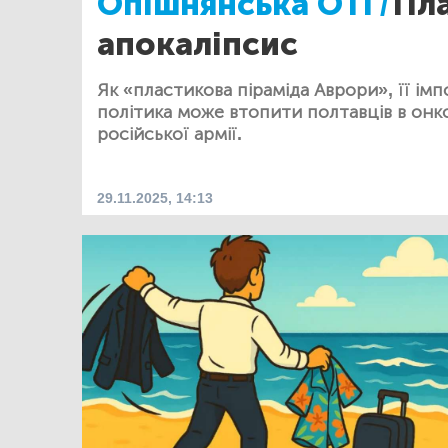
Опішнянська ОТГ/
Пл
апокаліпсис
Як «пластикова піраміда Аврори», її імп
політика може втопити полтавців в онко
російської армії.
29.11.2025, 14:13