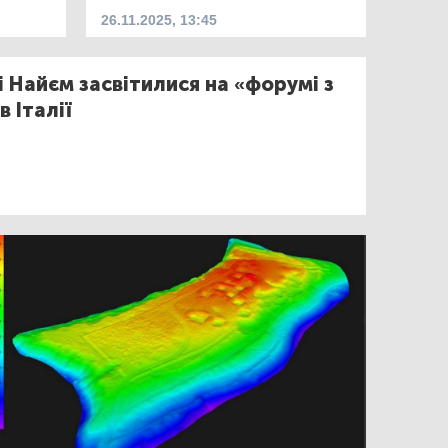
26.11.2025, 13:45
і Найєм засвітилися на «форумі з
 Італії