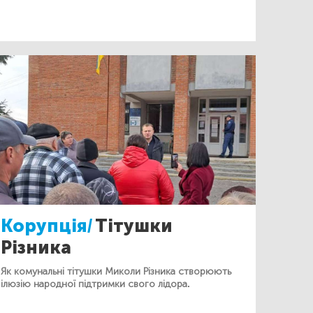
Корупція/
Тітушки
Різника
Як комунальні тітушки Миколи Різника створюють
ілюзію народної підтримки свого лідора.