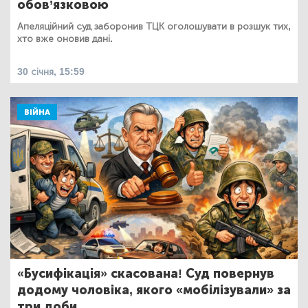
обов’язковою
Апеляційний суд заборонив ТЦК оголошувати в розшук тих,
хто вже оновив дані.
30 січня, 15:59
ВІЙНА
«Бусифікація» скасована! Суд повернув
додому чоловіка, якого «мобілізували» за
три доби