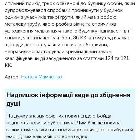
спільний прихід трьох осіб вночі до будинку особи, який
супроводжувався спробами проникнути у будинок
одним з учасників такої групи, який мав з собою
металеву трубу, якою розбив вікна та спричиняв
ушкодження мешканцям такого будинку підпадає під ті
ознаки, які зазначені у ч. 5 ст. 36 КК, а тому суд вважає,
що суди, констатувавши означені обставини,
неправильно застосували кримінальний закон,
кваліфікувавши дії засудженого за статтями 124 та 121
КК.
Автор:
Наталя Мамченко
Надлишок інформації веде до збіднення
душі
На думку знавця ефірних новин Ендрю Бойда
«Цінність новини суб'єктивна. Чим більше новина
впливатиме на життя споживачів новин, їхні прибутки й
емоції, тим важливішою вона буде».