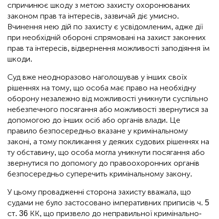
спричинює шкоду з метою захисту охоронюваних
законом прав та інтересів, зазвичай діє умисно.
Вчинення нею дій по захисту є усвідомленим, адже дії
при необхідній обороні спрямовані на захист законних
прав та інтересів, відвернення можливості заподіяння їм
шкоди.
Суд вже неодноразово наголошував у інших своїх
рішеннях на тому, що особа має право на необхідну
оборону незалежно від можливості уникнути суспільно
небезпечного посягання або можливості звернутися за
допомогою до інших осіб або органів влади. Це
правило безпосередньо вказане у кримінальному
законі, а тому покликання у деяких судових рішеннях на
ту обставину, що особа могла уникнути посягання або
звернутися по допомогу до правоохоронних органів
безпосередньо суперечить кримінальному закону.
У цьому провадженні сторона захисту вважала, що
судами не було застосовано імперативних приписів ч. 5
ст. 36 КК, що призвело до неправильної кримінально-