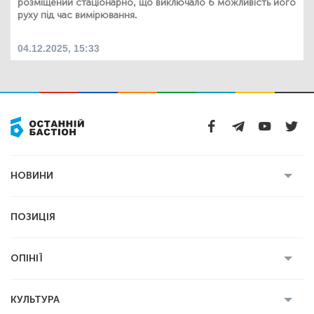
розміщений стаціонарно, що виключало б можливість його
руху під час вимірювання.
04.12.2025, 15:33
НОВИНИ
Усі новини
Кримінал
Полтава
ПОЗИЦІЯ
Політика
Війна
Світ
ОПІНІЇ
Економіка
Спорт
Головред
Володимир Бойко
Ростислав
КУЛЬТУРА
Мартинюк