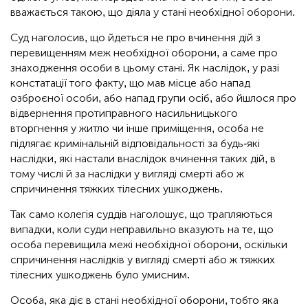
вважається такою, що діяла у стані необхідної оборони.
Суд наголосив, що йдеться не про вчинення дій з
перевищенням меж необхідної оборони, а саме про
знаходження особи в цьому стані. Як наслідок, у разі
констатації того факту, що мав місце або напад
озброєної особи, або напад групи осіб, або йшлося про
відвернення протиправного насильницького
вторгнення у житло чи інше приміщення, особа не
підлягає кримінальній відповідальності за будь-які
наслідки, які настали внаслідок вчинення таких дій, в
тому числі й за наслідки у вигляді смерті або ж
спричинення тяжких тілесних ушкоджень.
Так само колегія суддів наголошує, що трапляються
випадки, коли суди неправильно вказують на те, що
особа перевищила межі необхідної оборони, оскільки
спричинення наслідків у вигляді смерті або ж тяжких
тілесних ушкоджень було умисним.
Особа, яка діє в стані необхідної оборони, тобто яка