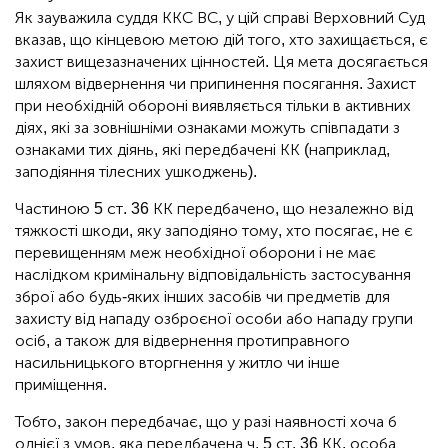
Як зауважила суддя ККС ВС, у цій справі Верховний Суд
вказав, що кінцевою метою дій того, хто захищається, є
захист вищезазначених цінностей. Ця мета досягається
шляхом відвернення чи припинення посягання. Захист
при необхідній обороні виявляється тільки в активних
діях, які за зовнішніми ознаками можуть співпадати з
ознаками тих діянь, які передбачені КК (наприклад,
заподіяння тілесних ушкоджень).
Частиною 5 ст. 36 КК передбачено, що незалежно від
тяжкості шкоди, яку заподіяно тому, хто посягає, не є
перевищенням меж необхідної оборони і не має
наслідком кримінальну відповідальність застосування
зброї або будь-яких інших засобів чи предметів для
захисту від нападу озброєної особи або нападу групи
осіб, а також для відвернення протиправного
насильницького вторгнення у житло чи інше
приміщення.
Тобто, закон передбачає, що у разі наявності хоча б
однієї з умов, яка передбачена ч. 5 ст. 36 КК, особа