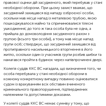
правової оцінки дій засудженого, який перебував у стані
необхідної оборони. При цьому захист вважає, що
засуджений захищався від нападу озброєної особи,
оскільки мав місце напад із металевою трубою, якою
пошкоджувалося майно та спричинювалися тілесні
ушкодження; до того ж така особа була не одна, а
прийшла до домоволодіння засудженого разом з
групою (всього три особи), а тому мав місце напад
групи осіб; стверджує, що засуджений захищався від
протиправного насильницького вторгнення в його
житло, оскільки один із учасників групи розбив шибки та
намагався пройти в будинок через напівпрочинені двері.
Колегія суддів ККС ВС нагадала, що визначення того, чи
особа перебувала у стані необхідної оборони в
кожному конкретному випадку повинно оцінюватися
судом із врахуванням всіх обставин вчиненого
кримінального правопорушення, підтверджених
належними та допустимими доказами.
У колегії суддів ККС ВС немає сумніву у тому, що