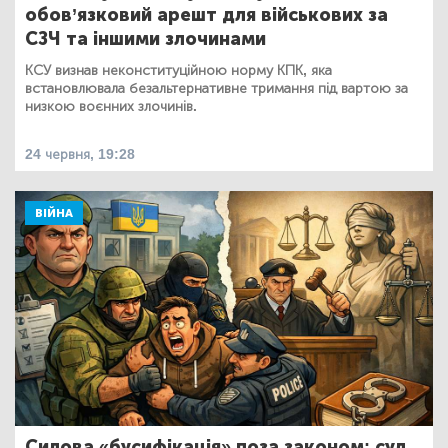
обов’язковий арешт для військових за
СЗЧ та іншими злочинами
КСУ визнав неконституційною норму КПК, яка
встановлювала безальтернативне тримання під вартою за
низкою воєнних злочинів.
24 червня, 19:28
ВІЙНА
Силова «бусифікація» поза законом: суд