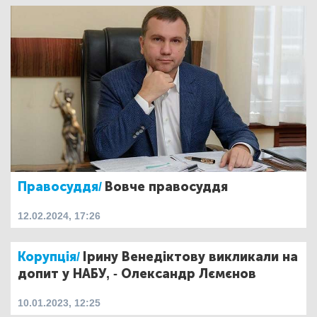
Правосуддя/
Вовче правосуддя
12.02.2024, 17:26
Корупція/
Ірину Венедіктову викликали на
допит у НАБУ, - Олександр Лємєнов
10.01.2023, 12:25