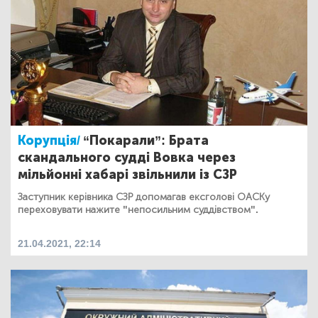
Корупція/
“Покарали”: Брата
скандального судді Вовка через
мільйонні хабарі звільнили із СЗР
Заступник керівника СЗР допомагав ексголові ОАСКу
переховувати нажите "непосильним суддівством".
21.04.2021, 22:14