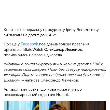
Колишню генеральну прокурорку Ірину Венедіктову
викликали на допит до НАБУ.
Про це у
Facebook
повідомив голова правління
організації StateWatch
Олександр Лємєнов
,
посилаючись на власні джерела.
«Колишню генпрокурорку викликали на допит в НАБУ,
за даними моїх джерел. Поки без статусу підозрюваної,
як свідка. Підстава поки невідома, але сам факт доволі
цікавий»
, – написав Олександр Лємєнов.
Активіст припустив, що мова може йти про
незадекларований годинник Hublot.