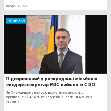
вчора, 12:59
КРИМІНАЛ
Підозрюваний у розкраданні мільйонів
ексдержсекретар МЗС вийшов із СІЗО
За Олександра Банькова, якого звинувачують у
привласненні 37 млн грн донатів, внесли 10 млн грн
застави.