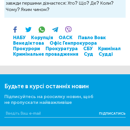
завжди першими дізнаєтеся: Хто? Що? Де? Коли?
Чому? Яким чином?
НАБУ
Корупція
ОАСК
Павло Вовк
Венедіктова
Офіс Генпрокурора
Прокурори
Прокуратура
СБУ
Кримінал
Кримінальне провадження
Суд
Судді
Будьте в курсі останніх новин
Підписуйтесь на розсилку новин, щоб
не пропускати найважливіше
ПІДПИСАТИСЬ