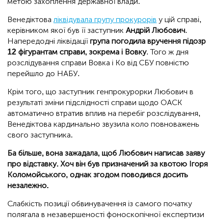
метою захоплення державної влади.
Венедіктова
ліквідувала групу прокурорів
у цій справі,
керівником якої був її заступник
Андрій Любович
.
Напередодні ліквідації
група погодила вручення підозр
12 фігурантам справи, зокрема і Вовку
. Того ж дня
розслідування справи Вовка і Ко від СБУ повністю
перейшло до НАБУ.
Крім того, що заступник генпрокурорки Любович в
результаті зміни підслідності справи щодо ОАСК
автоматично втратив вплив на перебіг розслідування,
Венедіктова кардинально звузила коло повноважень
свого заступника.
Ба більше, вона зажадала, щоб Любович написав заяву
про відставку. Хоч він був призначений за квотою Ігоря
Коломойського, однак згодом поводився досить
незалежно.
Слабкість позиції обвинувачення із самого початку
полягала в незавершеності фоноскопічної експертизи