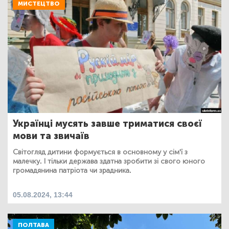
МИСТЕЦТВО
Українці мусять завше триматися своєї
мови та звичаїв
Світогляд дитини формується в основному у сім'ї з
малечку. І тільки держава здатна зробити зі свого юного
громадянина патріота чи зрадника.
05.08.2024, 13:44
ПОЛТАВА