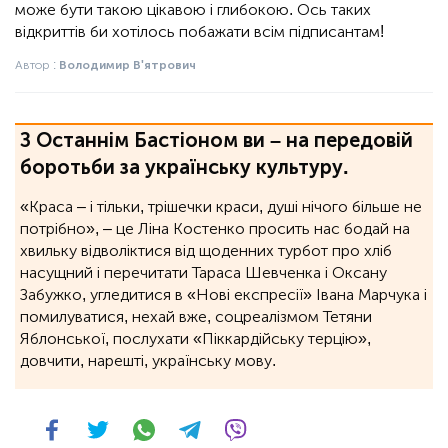
може бути такою цікавою і глибокою. Ось таких
відкриттів би хотілось побажати всім підписантам!
Автор :
Володимир В'ятрович
З Останнім Бастіоном ви – на передовій
боротьби за українську культуру.
«Краса – і тільки, трішечки краси, душі нічого більше не
потрібно», ‒ це Ліна Костенко просить нас бодай на
хвильку відволіктися від щоденних турбот про хліб
насущний і перечитати Тараса Шевченка і Оксану
Забужко, угледитися в «Нові експресії» Івана Марчука і
помилуватися, нехай вже, соцреалізмом Тетяни
Яблонської, послухати «Піккардійську терцію»,
довчити, нарешті, українську мову.