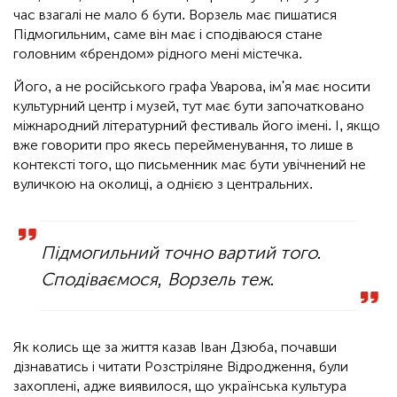
час взагалі не мало б бути. Ворзель має пишатися
Підмогильним, саме він має і сподіваюся стане
головним «брендом» рідного мені містечка.
Його, а не російського графа Уварова, ім'я має носити
культурний центр і музей, тут має бути започатковано
міжнародний літературний фестиваль його імені. І, якщо
вже говорити про якесь перейменування, то лише в
контексті того, що письменник має бути увічнений не
вуличкою на околиці, а однією з центральних.
Підмогильний точно вартий того.
Сподіваємося, Ворзель теж.
Як колись ще за життя казав Іван Дзюба, почавши
дізнаватись і читати Розстріляне Відродження, були
захоплені, адже виявилося, що українська культура