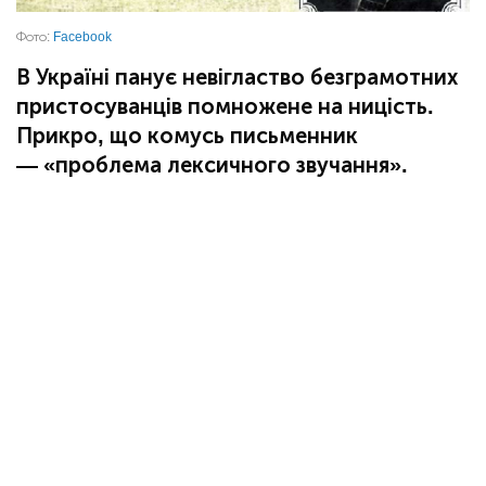
Фото:
Facebook
В Україні панує невігластво безграмотних
пристосуванців помножене на ницість.
Прикро, що комусь письменник
— «проблема лексичного звучання».