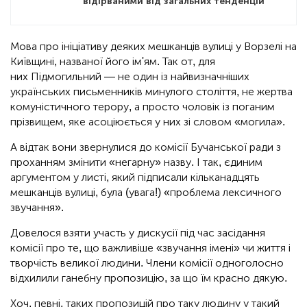
відірваними від загальних тенденцій
Мова про ініціативу деяких мешканців вулиці у Ворзелі на
Київщині, названої його ім'ям. Так от, для
них Підмогильний — не один із найвизначніших
українських письменників минулого століття, не жертва
комуністичного терору, а просто чоловік із поганим
прізвищем, яке асоціюється у них зі словом «могила».
А відтак вони звернулися до комісії Бучанської ради з
проханням змінити «негарну» назву. І так, єдиним
аргументом у листі, який підписали кільканадцять
мешканців вулиці, була (увага!) «проблема лексичного
звучання».
Довелося взяти участь у дискусії під час засідання
комісії про те, що важливіше «звучання імені» чи життя і
творчість великої людини. Члени комісії одноголосно
відхилили ганебну пропозицію, за що їм красно дякую.
Хоч, певні, таких пропозицій про таку людину у такий