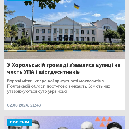
У Хорольській громаді з'явилися вулиці на
честь УПА і шістдесятників
Ворожі мітки імперської присутності московитів у
Полтавській області поступово зникають. Замість них
утверджуються суто українські.
02.08.2024, 21:46
ПОЛІТИКА