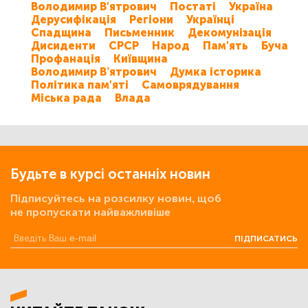
Володимир В'ятрович
Постаті
Україна
Дерусифікація
Регіони
Українці
Спадщина
Письменник
Декомунізація
Дисиденти
СРСР
Народ
Пам'ять
Буча
Профанація
Київщина
Володимир В’ятрович
Думка історика
Політика пам'яті
Самоврядування
Міська рада
Влада
Будьте в курсі останніх новин
Підписуйтесь на розсилку новин, щоб
не пропускати найважливіше
ПІДПИСАТИСЬ