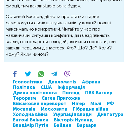
емоції, тим важливішою вона буде».
Останній Бастіон, дбаючи про статки і гарне
самопочуття своїх шанувальників, у кожній новині
максимально конкретний. Читайте у нас про
надзвичайні ситуації і конфлікти, дії і бездіяльність
влади, господарство і людей, злочини і проєкти, і ви
завжди першими дізнаєтеся: Хто? Що? Де? Коли?
Чому? Яким чином?
Геополітика
Дипломатія
Африка
Політика
США
Інформація
Думка політолога
Погляд
ПВК Вагнер
Тероризм
Євген Пригожин
Військовий переворот
Нігер
Малі
РФ
Московія
Московити
Гібридна війна
Холодна війна
Узурпація влади
Диктатура
Ентоні Блінкен
Вікторія Нуланд
Владімір Путін
Байден
Варвари