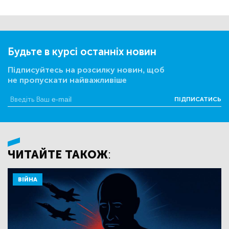
Будьте в курсі останніх новин
Підписуйтесь на розсилку новин, щоб
не пропускати найважливіше
ПІДПИСАТИСЬ
ЧИТАЙТЕ ТАКОЖ:
ВІЙНА