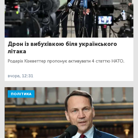
Дрон із вибухівкою біля українського
літака
Родеріх Кізеветтер пропонує активувати 4 статтю НАТО.
вчора, 12:31
ПОЛІТИКА