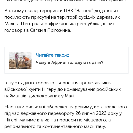
У такому складі терористи ПВК "Вагнер" додатково
посилюють присутні на території сусідніх держав, як
Малі та Центральноафриканська республіка, інших
головорізів Євгєнія Прігожина.
Читайте також:
Чому в Африці голодують діти?
Існують дані стосовно звернення представників
військової хунти Ніґеру до командування російських
найманців, дислокованих у Малі.
Наслідки очевидні:
збереження режиму, встановленого
під час державного перевороту 26 липня 2023 року у
Ніґері, матиме вплив на процеси не місцевого, а
регіонального та континентального масштабу.