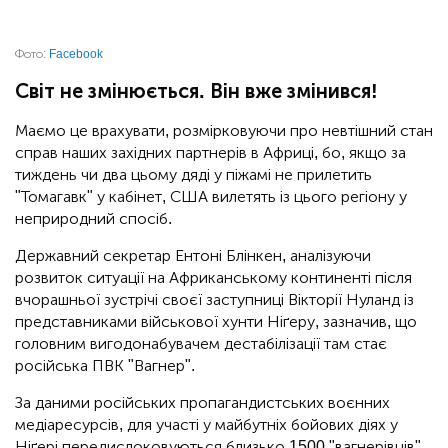
Фото:
Facebook
Світ не змінюється. Він вже змінився!
Маємо це врахувати, розмірковуючи про невтішний стан
справ наших західних партнерів в Африці, бо, якщо за
тиждень чи два цьому дяді у піжамі не прилетить
"Томагавк" у кабінет, США вилетять із цього регіону у
неприродний спосіб.
Державний секретар Ентоні Блінкен, аналізуючи
розвиток ситуації на Африканському континенті після
вчорашньої зустрічі своєї заступниці Вікторії Нуланд із
представниками військової хунти Ніґеру, зазначив, що
головним вигодонабувачем дестабілізації там стає
російська ПВК "Вагнер".
За даними російських пропагандистських воєнних
медіаресурсів, для участі у майбутніх бойових діях у
Ніґері передислоковуються близько 1500 "вагнерівців".