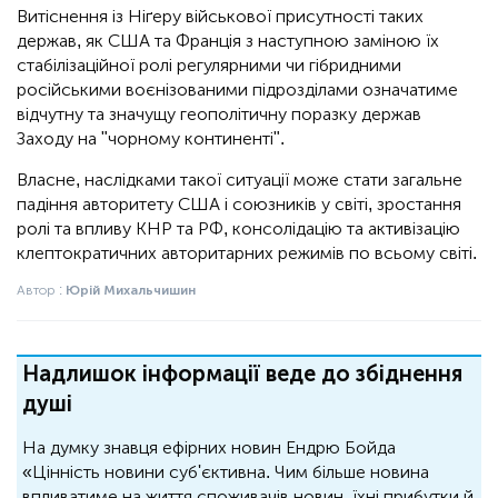
Витіснення із Ніґеру військової присутності таких
держав, як США та Франція з наступною заміною їх
стабілізаційної ролі регулярними чи гібридними
російськими воєнізованими підрозділами означатиме
відчутну та значущу геополітичну поразку держав
Заходу на "чорному континенті".
Власне, наслідками такої ситуації може стати загальне
падіння авторитету США і союзників у світі, зростання
ролі та впливу КНР та РФ, консолідацію та активізацію
клептократичних авторитарних режимів по всьому світі.
Автор :
Юрій Михальчишин
Надлишок інформації веде до збіднення
душі
На думку знавця ефірних новин Ендрю Бойда
«Цінність новини суб'єктивна. Чим більше новина
впливатиме на життя споживачів новин, їхні прибутки й