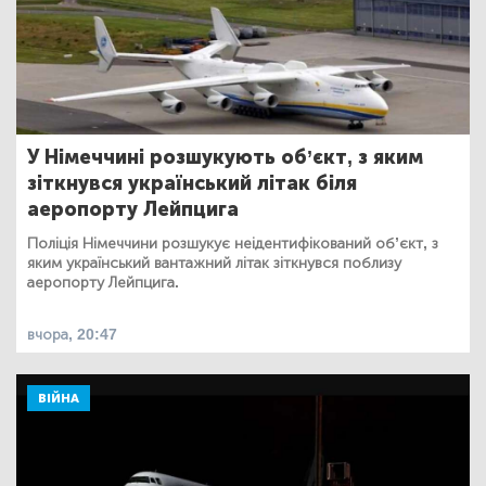
У Німеччині розшукують об’єкт, з яким
зіткнувся український літак біля
аеропорту Лейпцига
Поліція Німеччини розшукує неідентифікований об’єкт, з
яким український вантажний літак зіткнувся поблизу
аеропорту Лейпцига.
вчора, 20:47
ВІЙНА