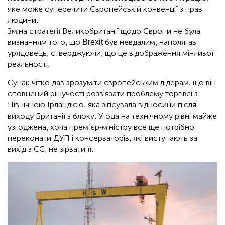
яке може суперечити Європейській конвенції з прав
людини.
Зміна стратегії Великобританії щодо Європи не була
визнанням того, що Brexit був невдалим, наполягав
урядовець, стверджуючи, що це відображення мінливої ​​
реальності.
Сунак чітко дав зрозуміти європейським лідерам, що він
сповнений рішучості розв'язати проблему торгівлі з
Північною Ірландією, яка зіпсувала відносини після
виходу Британії з блоку. Угода на технічному рівні майже
узгоджена, хоча прем’єр-міністру все ще потрібно
переконати ДУП і консерваторів, які виступають за
вихід з ЄС, не зірвати її.