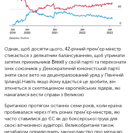
Однак, щоб досягти цього, 42-річний прем’єр-міністр
стикається з делікатним балансуванням, щоб утримати
затятих прихильників Brexit у своїй партії та переконати
їхніх союзників у Демократичній юніоністській партії
зняти своє вето на децентралізований уряд у Північній
Ірландії.Навіть якщо йому вдасться це зробити, він
зіткнеться зі скептицизмом європейських лідерів, які
намагалися вести справи з Великою
Британією протягом останніх семи років, коли країна
пробивалася через п’ять різних прем’єр-міністрів, які
часто ставилися до ЄС як до боксерської груші для
своєї вітчизняної аудиторії. Великобританія також
незабаром оприлюднить законодавство про міграцію,