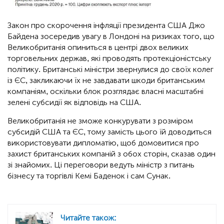
Закон про скорочення інфляції президента США Джо
Байдена зосередив увагу в Лондоні на ризиках того, що
Великобританія опиниться в центрі двох великих
торговельних держав, які проводять протекціоністську
політику. Британські міністри звернулися до своїх колег
із ЄС, закликаючи їх не завдавати шкоди британським
компаніям, оскільки блок розглядає власні масштабні
зелені субсидії як відповідь на США.
Великобританія не зможе конкурувати з розміром
субсидій США та ЄС, тому замість цього їй доводиться
використовувати дипломатію, щоб домовитися про
захист британських компаній з обох сторін, сказав один
зі знайомих. Ці переговори ведуть міністр з питань
бізнесу та торгівлі Кемі Баденок і сам Сунак.
Читайте також: