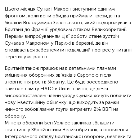
Цього місяця Сунак і Макрон виступили єдиним
фронтом, коли вони обидва приймали президента
України Володимира Зеленського, який подорожував з
Британії до Франції урядовим літаком Великобританії.
Першим випробуванням цієї роботи стане зустріч
Сунака з Макроном у Парижі в березні, де він
сподівається забезпечити подальший прогрес у питанні
перетину мігрантів.
Британія також працює над детальними планами
зміцнення оборонних зв’язків з Європою після
вторгнення росії в Україну. Це буде зосереджено
навколо саміту НАТО в Литві в липні, де деякі
високопоставлені члени уряду Сунака хочуть побачити
нову інвестиційну обіцянку, що виходить за рамки
чинного зобов'язання групи витрачати 2% ВВП на
оборону.
Міністр оборони Бен Уоллес закликав збільшити
інвестиції у Збройні сили Великобританії, а оновлення
Інтегрованого огляду британської оборони, безпеки та