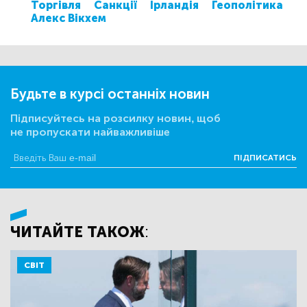
Торгівля
Санкції
Ірландія
Геополітика
Алекс Вікхем
Будьте в курсі останніх новин
Підписуйтесь на розсилку новин, щоб
не пропускати найважливіше
ПІДПИСАТИСЬ
ЧИТАЙТЕ ТАКОЖ:
СВІТ