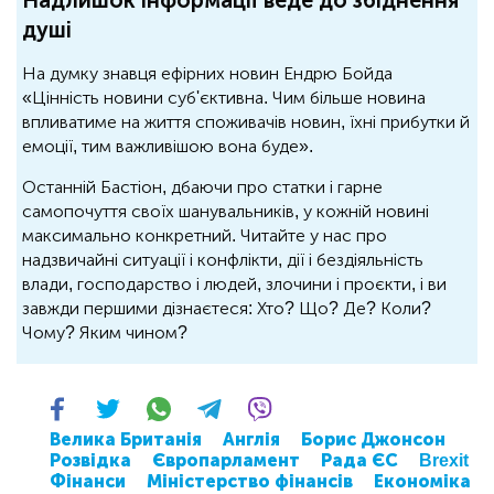
душі
На думку знавця ефірних новин Ендрю Бойда
«Цінність новини суб'єктивна. Чим більше новина
впливатиме на життя споживачів новин, їхні прибутки й
емоції, тим важливішою вона буде».
Останній Бастіон, дбаючи про статки і гарне
самопочуття своїх шанувальників, у кожній новині
максимально конкретний. Читайте у нас про
надзвичайні ситуації і конфлікти, дії і бездіяльність
влади, господарство і людей, злочини і проєкти, і ви
завжди першими дізнаєтеся: Хто? Що? Де? Коли?
Чому? Яким чином?
Велика Британія
Англія
Борис Джонсон
Розвідка
Європарламент
Рада ЄС
Brexit
Фінанси
Міністерство фінансів
Економіка