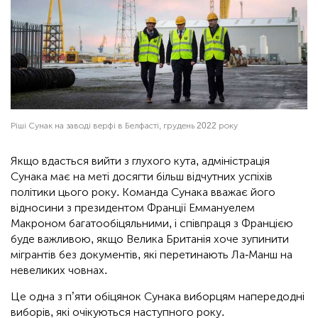
Ріші Сунак на заводі верфі в Белфасті, грудень 2022 року
Якщо вдасться вийти з глухого кута, адміністрація
Сунака має на меті досягти більш відчутних успіхів
політики цього року. Команда Сунака вважає його
відносини з президентом Франції Еммануелем
Макроном багатообіцяльними, і співпраця з Францією
буде важливою, якщо Велика Британія хоче зупинити
мігрантів без документів, які перетинають Ла-Манш на
невеликих човнах.
Це одна з п’яти обіцянок Сунака виборцям напередодні
виборів, які очікуються наступного року.