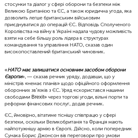
стосунки та діалог у сфері оборони та безпеки між
Великою Британією та ЄС, а також юридична угода, яка
дозволить легше британським військовим
приєднуватися до операцій ЄС. Відповідь Сполученого
Королівства на війну в Україні надала чудову можливість
взяти на себе більшу роль лідера в структурах
командування та управління НАТО, сказав один
високопоставлений британський чиновник.
«
НАТО має залишатися основним засобом оборони
Європи
», — сказав речник уряду, додавши, що у
міністрів «немає планів» щодо офіційного оформлення
оборонних зв’язків з ЄС. Уряд «скористався нашими
свободами Brexit» через торгові угоди, вільні порти та
реформи фінансових послуг, додав речник.
ЄС, ймовірно, вітатиме тіснішу співпрацю у сфері
безпеки, оскільки Великобританія та Франція мають
найпотужнішу армію в Європі. Дійсно, коли попередник
Сунака Борис Джонсон вів переговори про умови