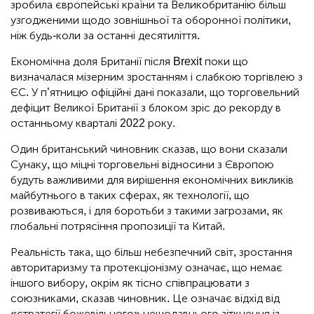
зробила європейські країни та Великобританію більш
узгодженими щодо зовнішньої та оборонної політики,
ніж будь-коли за останні десятиліття.
Економічна доля Британії після Brexit поки що
визначалася мізерним зростанням і слабкою торгівлею з
ЄС. У п’ятницю офіційні дані показали, що торговельний
дефіцит Великої Британії з блоком зріс до рекорду в
останньому кварталі 2022 року.
Один британський чиновник сказав, що вони сказали
Сунаку, що міцні торговельні відносини з Європою
будуть важливими для вирішення економічних викликів
майбутнього в таких сферах, як технології, що
розвиваються, і для боротьби з такими загрозами, як
глобальні потрясіння пропозиції та Китай.
Реальність така, що більш небезпечний світ, зростання
авторитаризму та протекціонізму означає, що немає
іншого вибору, окрім як тісно співпрацювати з
союзниками, сказав чиновник. Це означає відхід від
«стратегії божевільного» нещодавнього зіткнення із