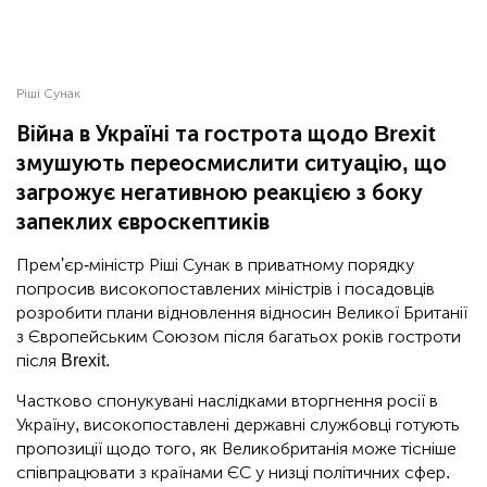
Ріші Сунак
Війна в Україні та гострота щодо Brexit
змушують переосмислити ситуацію, що
загрожує негативною реакцією з боку
запеклих євроскептиків
Прем'єр-міністр Ріші Сунак в приватному порядку
попросив високопоставлених міністрів і посадовців
розробити плани відновлення відносин Великої Британії
з Європейським Союзом після багатьох років гостроти
після Brexit.
Частково спонукувані наслідками вторгнення росії в
Україну, високопоставлені державні службовці готують
пропозиції щодо того, як Великобританія може тісніше
співпрацювати з країнами ЄС у низці політичних сфер.