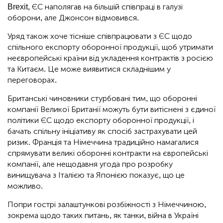
Brexit, ЄС наполягав на більшій співпраці в галузі
оборони, але Джонсон відмовився.
Уряд також хоче тісніше співпрацювати з ЄС щодо
спільного експорту оборонної продукції, щоб утримати
неєвропейські країни від укладення контрактів з росією
та Китаєм. Це може виявитися складнішим у
переговорах.
Британські чиновники стурбовані тим, що оборонні
компанії Великої Британії можуть бути витіснені з єдиної
політики ЄС щодо експорту оборонної продукції, і
бачать спільну ініціативу як спосіб застрахувати цей
ризик. Франція та Німеччина традиційно намагалися
спрямувати великі оборонні контракти на європейські
компанії, але нещодавня угода про розробку
винищувача з Італією та Японією показує, що це
можливо.
Попри гострі залаштункові розбіжності з Німеччиною,
зокрема щодо таких питань, як танки, війна в Україні