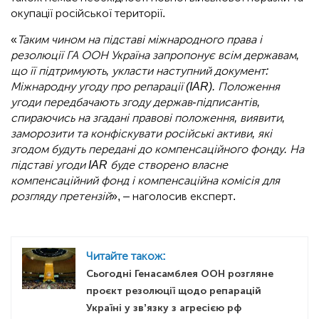
окупації російської території.
«
Таким чином на підставі міжнародного права і
резолюції ГА ООН Україна запропонує всім державам,
що її підтримують, укласти наступний документ:
Міжнародну угоду про репарації (IAR). Положення
угоди передбачають згоду держав-підписантів,
спираючись на згадані правові положення, виявити,
заморозити та конфіскувати російські активи, які
згодом будуть передані до компенсаційного фонду. На
підставі угоди IAR буде створено власне
компенсаційний фонд і компенсаційна комісія для
розгляду претензій
», – наголосив експерт.
Читайте також:
Сьогодні Генасамблея ООН розгляне
проєкт резолюції щодо репарацій
Україні у зв’язку з агресією рф