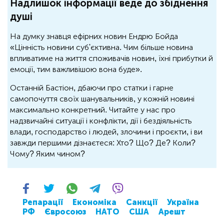
Надлишок інформації веде до збіднення
душі
На думку знавця ефірних новин Ендрю Бойда
«Цінність новини суб'єктивна. Чим більше новина
впливатиме на життя споживачів новин, їхні прибутки й
емоції, тим важливішою вона буде».
Останній Бастіон, дбаючи про статки і гарне
самопочуття своїх шанувальників, у кожній новині
максимально конкретний. Читайте у нас про
надзвичайні ситуації і конфлікти, дії і бездіяльність
влади, господарство і людей, злочини і проєкти, і ви
завжди першими дізнаєтеся: Хто? Що? Де? Коли?
Чому? Яким чином?
Репарації
Економіка
Санкції
Україна
РФ
Євросоюз
НАТО
США
Арешт