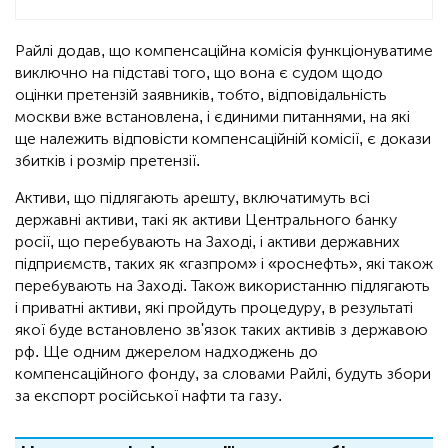
Райлі додав, що компенсаційна комісія функціонуватиме
виключно на підставі того, що вона є судом щодо
оцінки претензій заявників, тобто, відповідальність
москви вже встановлена, і єдиними питаннями, на які
ще належить відповісти компенсаційній комісії, є докази
збитків і розмір претензії.
Активи, що підлягають арешту, включатимуть всі
державні активи, такі як активи Центрального банку
росії, що перебувають на Заході, і активи державних
підприємств, таких як «газпром» і «роснефть», які також
перебувають на Заході. Також використанню підлягають
і приватні активи, які пройдуть процедуру, в результаті
якої буде встановлено зв'язок таких активів з державою
рф. Ще одним джерелом надходжень до
компенсаційного фонду, за словами Райлі, будуть збори
за експорт російської нафти та газу.