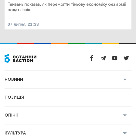
Тайвань показав, як перемогти тіньову економіку без армії
податківців.
07 липня, 21:33
НОВИНИ
Усі новини
Кримінал
Полтава
ПОЗИЦІЯ
Політика
Війна
Світ
ОПІНІЇ
Економіка
Спорт
Головред
Володимир Бойко
Ростислав
КУЛЬТУРА
Мартинюк