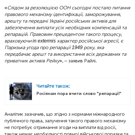
«
Слідом за резолюцією ООН сьогодні постало питання
правового механізму ідентифікації, заморожування,
арешту та передачі Україні російських активів для
забезпечення виплати усіх необхідних компенсацій та
репарацій. Правовим прецедентом такого процесу,
враховуючи in extermis характер російської агресії, є
Паризька угода про репарації 1949 року, яка
передбачає арешт та використання всіх державних та
приватних активів Рейху
», – заявив Райлі.
Читайте також:
Росіянам пора вчити слово "репарації"
Аналітик зазначив, що згідно з нормами міжнародного
публічного права, залучення такого правого механізму
не потребує отримання згоди на виплати від росії,
також немає необхідності повної військової поразки та