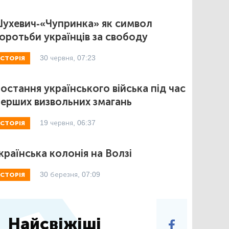
ухевич-«Чупринка» як символ
оротьби українців за свободу
30 червня, 07:23
ІСТОРІЯ
остання українського війська під час
ерших визвольних змагань
19 червня, 06:37
ІСТОРІЯ
країнська колонія на Волзі
30 березня, 07:09
ІСТОРІЯ
Найсвіжіші