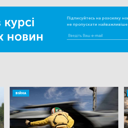
 курсі
Підписуйтесь на розсилку но
не пропускати найважливіше
х новин
ВІЙНА