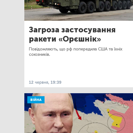
Загроза застосування
ракети «Орєшнік»
Повідомляють, що рф попередила США та їхніх
союзників.
12 червня, 19:39
ВІЙНА