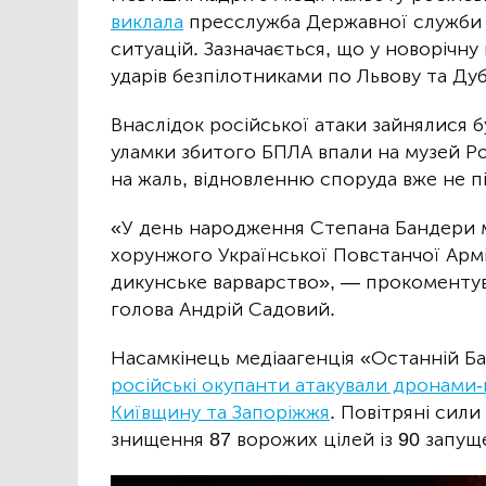
виклала
пресслужба Державної служби 
ситуацій. Зазначається, що у новорічну 
ударів безпілотниками по Львову та Ду
Внаслідок російської атаки зайнялися б
уламки збитого БПЛА впали на музей Р
на жаль, відновленню споруда вже не пі
«У день народження Степана Бандери м
хорунжого Української Повстанчої Армі
дикунське варварство», — прокоментув
голова Андрій Садовий.
Насамкінець медіаагенція «Останній Б
російські окупанти атакували дронами
Київщину та Запоріжжя
. Повітряні сили
знищення 87 ворожих цілей із 90 запущ