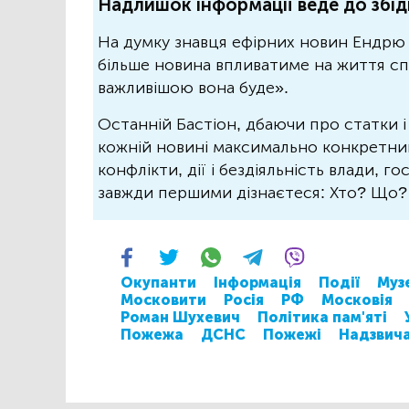
Надлишок інформації веде до збід
На думку знавця ефірних новин Ендрю 
більше новина впливатиме на життя спо
важливішою вона буде».
Останній Бастіон, дбаючи про статки і
кожній новині максимально конкретний.
конфлікти, дії і бездіяльність влади, г
завжди першими дізнаєтеся: Хто? Що
Окупанти
Інформація
Події
Муз
Московити
Росія
РФ
Московія
Роман Шухевич
Політика пам'яті
Пожежа
ДСНС
Пожежі
Надзвича