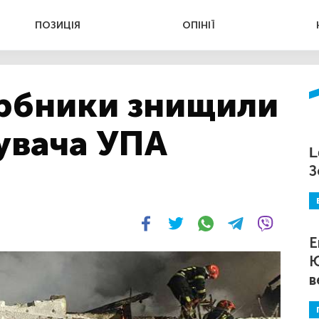
ПОЗИЦІЯ
ОПІНІЇ
арбники знищили
увача УПА
L
З
Е
Ю
в