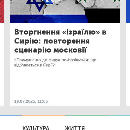
Вторгнення «Ізраїлю» в
Сирію: повторення
сценарію московії
«Примушення до миру» по-ізраїльськи: що
відбувається в Сирії?
19.07.2025, 11:05
КУЛЬТУРА
ЖИТТЯ