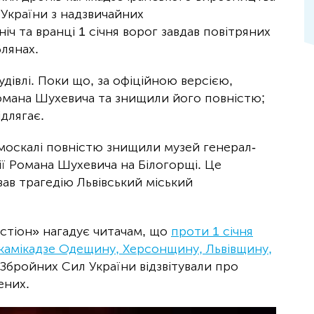
України з надзвичайних
ніч та вранці 1 січня ворог завдав повітряних
блянах.
удівлі. Поки що, за офіційною версією,
омана Шухевича та знищили його повністю;
длягає.
оскалі повністю знищили музей генерал-
ї Романа Шухевича на Білогорщі. Це
ав трагедію Львівський міський
астіон» нагадує читачам, що
проти 1 січня
-камікадзе Одещину, Херсонщину, Львівщину,
 Збройних Сил України відзвітували про
ених.