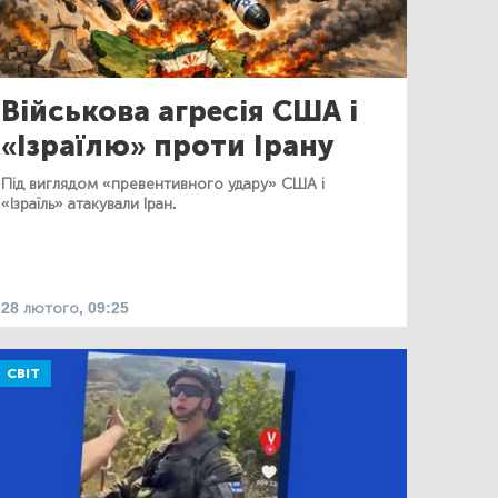
Військова агресія США і
«Ізраїлю» проти Ірану
Під виглядом «превентивного удару» США і
«Ізраїль» атакували Іран.
28 лютого, 09:25
СВІТ