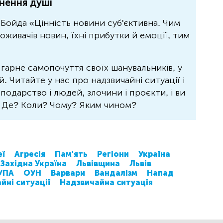
нення душі
Бойда «Цінність новини суб'єктивна. Чим
живачів новин, їхні прибутки й емоції, тим
 гарне самопочуття своїх шанувальників, у
 Читайте у нас про надзвичайні ситуації і
осподарство і людей, злочини і проєкти, і ви
? Де? Коли? Чому? Яким чином?
еї
Агресія
Пам'ять
Регіони
Україна
Західна Україна
Львівщина
Львів
УПА
ОУН
Варвари
Вандалізм
Напад
йні ситуації
Надзвичайна ситуація