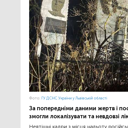
Фото:
ГУ ДСНС України у Львівській області
За попередніми даними жертв і по
змогли локалізувати та невдовзі лі
Невтішні кадри з місця нальоту російс