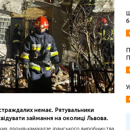
Ш
б
П
П
У
страждалих немає. Рятувальники
квідувати займання на околиці Львова.
ьких дронів-камікадзе іранського виробництва